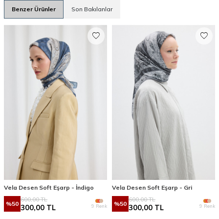
Benzer Ürünler
Son Bakılanlar
Vela Desen Soft Eşarp - İndigo
Vela Desen Soft Eşarp - Gri
600,00
TL
600,00
TL
%
50
%
50
9 Renk
9 Renk
300,00
TL
300,00
TL