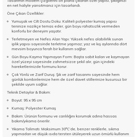
Tasarımın modern çizgilerini ön plana çıkaran özel yapısı, şıklığınızı
en net haliyle yansıtmanız için tasarlandı.
Öne Çıkan Özellikler:
Yumuşak ve Cilt Dostu Doku: Kaliteli polyester kumaş yapısı
teninize nazikçe temas eder, gün boyu rahatsızlık vermeden
konforlu bir deneyim yaşatır.
Terletmeyen ve Nefes Alan Yapı: Yüksek nefes alabilirlik sunan
iplik yapısı sayesinde terletme yapmaz; yaz ve kış aylarında dört
mevsim boyunca ferah bir kullanım sağlar.
Gün Boyu Kayma Yapmayan Form: Başta sabit kalan ve kaymayan
özel yüzeyi sayesinde zahmetsizce şekil alır, gün içindeki
hareketlerinizde formunu korur.
Çok Yönlü ve Zarif Duruş: Şık ve zarif tasarımı sayesinde hem
günlük kombinlerinize hem de özel davet stillerinize kusursuz bir
şekilde uyum sağlar.
Teknik Detaylar & Bakım:
Boyut: 95 x 95 cm
Kumaş: Polyester Kumaş
Bakım: Ürünün formunu ve canlılığını korumak adına hassas
bakım/yıkama önerilir.
Yıkama Talimatı: Maksimum 30°C’de, benzer renklerle, sıkma
yapmadan ve düşük ısıda tersten ütüleyerek uzun ömürlü kullanım