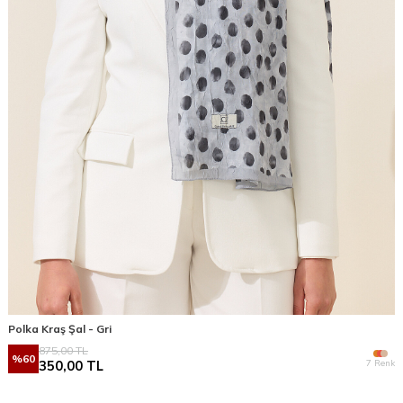
Polka Kraş Şal - Gri
875,00
TL
%
60
7 Renk
350,00
TL