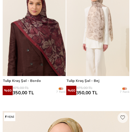
Tulip Kraş Şal - Bordo
Tulip Kraş Şal - Bej
875,00
TL
875,00
TL
%
60
%
60
7 Renk
7 Renk
350,00
TL
350,00
TL
YENI