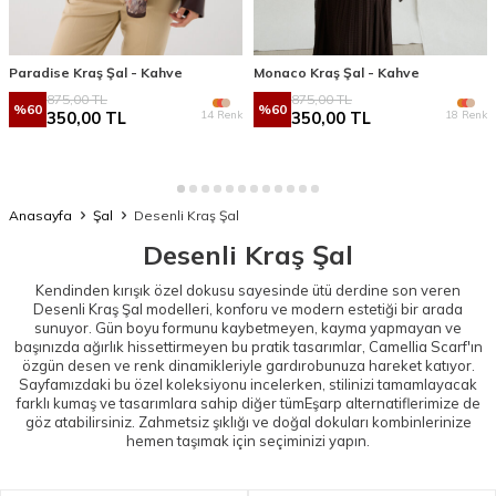
Paradise Kraş Şal - Kahve
Monaco Kraş Şal - Kahve
875,00
TL
875,00
TL
%
60
%
60
14 Renk
18 Renk
350,00
TL
350,00
TL
Anasayfa
Şal
Desenli Kraş Şal
Desenli Kraş Şal
Kendinden kırışık özel dokusu sayesinde ütü derdine son veren
Desenli Kraş Şal modelleri, konforu ve modern estetiği bir arada
sunuyor. Gün boyu formunu kaybetmeyen, kayma yapmayan ve
başınızda ağırlık hissettirmeyen bu pratik tasarımlar, Camellia Scarf'ın
özgün desen ve renk dinamikleriyle gardırobunuza hareket katıyor.
Sayfamızdaki bu özel koleksiyonu incelerken, stilinizi tamamlayacak
farklı kumaş ve tasarımlara sahip diğer tüm
Eşarp
alternatiflerimize de
göz atabilirsiniz. Zahmetsiz şıklığı ve doğal dokuları kombinlerinize
hemen taşımak için seçiminizi yapın.