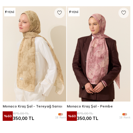
YENI
YENI
Monaco Kraş Şal - Tereyağ Sarısı
Monaco Kraş Şal - Pembe
875,00
TL
875,00
TL
%
60
%
60
18 Renk
18 Renk
350,00
TL
350,00
TL