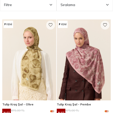
Filtre
Sıralama
YENI
YENI
Tulip Kraş Şal - Olive
Tulip Kraş Şal - Pembe
875,00
TL
875,00
TL
%
60
%
60