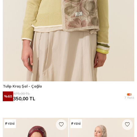
Tulip Kraş Şal - Çağla
875,00
TL
%
60
7 Renk
350,00
TL
YENI
YENI