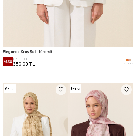
Elegance Kraş Şal - Kiremit
875,00
TL
%
60
6 Renk
350,00
TL
YENI
YENI