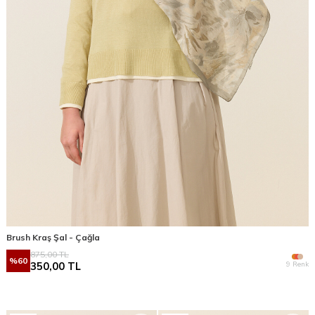
Brush Kraş Şal - Çağla
875,00
TL
%
60
9 Renk
350,00
TL