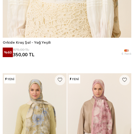
Orkide Kraş Şal - Yağ Yeşili
875,00
TL
%
60
6 Renk
350,00
TL
YENI
YENI