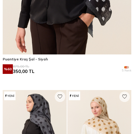
Puantiye Kraş Şal - Siyah
875,00
TL
%
60
5 Renk
350,00
TL
YENI
YENI