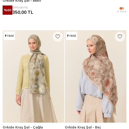
Orkide Kraş Şal - Mavi
875,00
TL
%
60
6 Renk
350,00
TL
YENI
YENI
Orkide Kraş Şal - Çağla
Orkide Kraş Şal - Bej