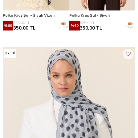
Polka Kraş Şal - Siyah Vizon
Polka Kraş Şal - Siyah
875,00
TL
875,00
TL
%
60
%
60
7 Renk
7 Renk
350,00
TL
350,00
TL
YENI