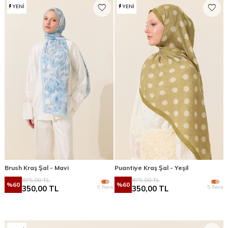
YENI
YENI
Brush Kraş Şal - Mavi
Puantiye Kraş Şal - Yeşil
875,00
TL
875,00
TL
%
60
%
60
9 Renk
5 Renk
350,00
TL
350,00
TL