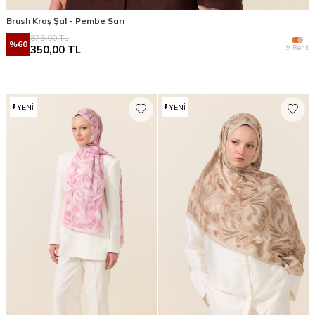
Brush Kraş Şal - Pembe Sarı
875,00
TL
%
60
9 Renk
350,00
TL
YENI
YENI