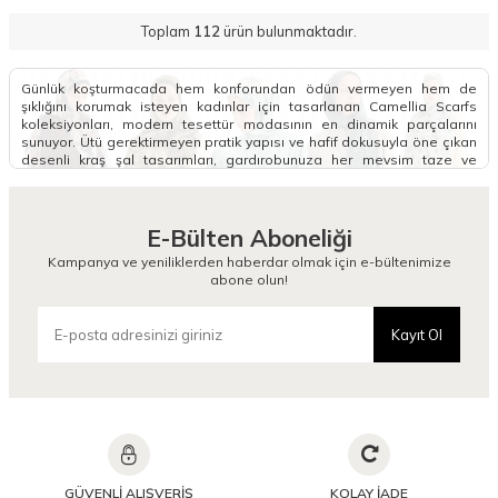
Toplam
112
ürün bulunmaktadır.
Günlük koşturmacada hem konforundan ödün vermeyen hem de
şıklığını korumak isteyen kadınlar için tasarlanan Camellia Scarfs
koleksiyonları, modern tesettür modasının en dinamik parçalarını
sunuyor. Ütü gerektirmeyen pratik yapısı ve hafif dokusuyla öne çıkan
desenli kraş şal tasarımları, gardırobunuza her mevsim taze ve
konforlu bir esinti kazandırmak için hazırlandı.
Desenli Kraş Şal Modelleri Nelerdir?
E-Bülten Aboneliği
Tesettür giyiminde gün boyu bozulan baş örtüsü formuna veda
etmenizi sağlayan kraş şal modelleri, kendinden buruşuk dokusu
Kampanya ve yeniliklerden haberdar olmak için e-bültenimize
sayesinde ekstra hacimli ve tok bir duruş sergiler. Farklı tarzlara ve
abone olun!
zevklere doğrudan hitap eden soft kraş şal seçenekleri, yumuşacık
bitişleri ve nefes alan yapılarıyla özellikle mevsim geçişlerinde büyük
bir kullanım kolaylığı sunar. Tarzınıza daha minimalist ya da geometrik
Kayıt Ol
bir hava katmak isterseniz, koleksiyonumuzun gözde parçalarından
olan
Puantiye Kraş Şal
modellerini inceleyebilirsiniz. Kombinlerinde
hareketliliği ve modern çizgileri tek bir dokunuşla birleştirmek isteyen
kadınlar için kraş şal desenli alternatifleri, günlük giyimin vazgeçilmez
bir kurtarıcısı olmaya adaydır.
Her kadının gardırobunda imza niteliğinde bir parça bulundurması
adına tasarlanan bu özel koleksiyon, zengin motifleriyle her kombine
yenilikçi bir esneklik kazandırır. Floral desenlerin ve doğallığın
GÜVENLİ ALIŞVERİŞ
KOLAY İADE