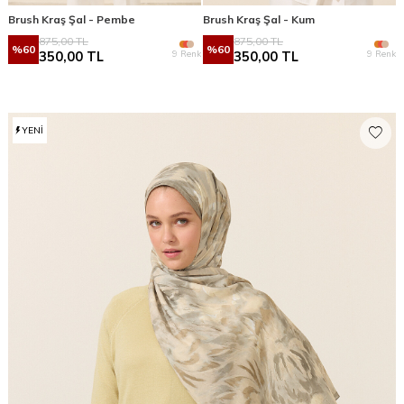
Brush Kraş Şal - Pembe
Brush Kraş Şal - Kum
875,00
TL
875,00
TL
%
60
%
60
9 Renk
9 Renk
350,00
TL
350,00
TL
YENI