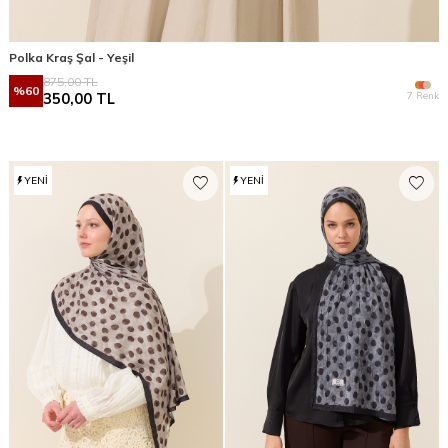
Polka Kraş Şal - Yeşil
875,00
TL
%
60
7 Renk
350,00
TL
YENI
YENI