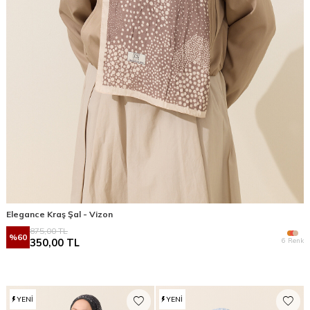
Elegance Kraş Şal - Vizon
875,00
TL
%
60
6 Renk
350,00
TL
YENI
YENI