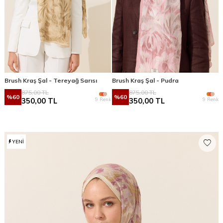
Brush Kraş Şal - Tereyağ Sarısı
Brush Kraş Şal - Pudra
875,00
TL
875,00
TL
%
60
%
60
9 Renk
9 Renk
350,00
TL
350,00
TL
YENI