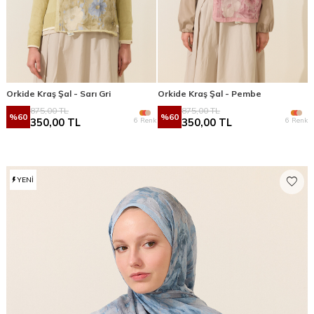
Orkide Kraş Şal - Sarı Gri
Orkide Kraş Şal - Pembe
875,00
TL
875,00
TL
%
60
%
60
6 Renk
6 Renk
350,00
TL
350,00
TL
YENI