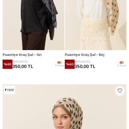
Puantiye Kraş Şal - Gri
Puantiye Kraş Şal - Bej
875,00
TL
875,00
TL
%
60
%
60
5 Renk
5 Renk
350,00
TL
350,00
TL
YENI