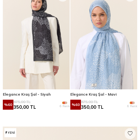
Elegance Kraş Şal - Siyah
Elegance Kraş Şal - Mavi
875,00
TL
875,00
TL
%
60
%
60
6 Renk
6 Renk
350,00
TL
350,00
TL
YENI