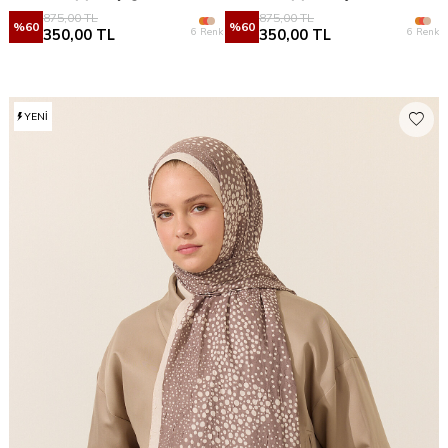
875,00
TL
875,00
TL
%
60
%
60
6 Renk
6 Renk
350,00
TL
350,00
TL
YENI