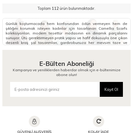
Toplam
112
ürün bulunmaktadır.
Günlük koşturmacada hem konforundan ödün vermeyen hem de
şıklığını korumak isteyen kadınlar için tasarlanan Camellia Scarfs
koleksiyonları, modern tesettür modasının en dinamik parçalarını
sunuyor. Ütü gerektirmeyen pratik yapısı ve hafif dokusuyla öne çıkan
desenli kraş şal tasarımları, gardırobunuza her mevsim taze ve
konforlu bir esinti kazandırmak için hazırlandı.
Desenli Kraş Şal Modelleri Nelerdir?
E-Bülten Aboneliği
Tesettür giyiminde gün boyu bozulan baş örtüsü formuna veda
etmenizi sağlayan kraş şal modelleri, kendinden buruşuk dokusu
Kampanya ve yeniliklerden haberdar olmak için e-bültenimize
sayesinde ekstra hacimli ve tok bir duruş sergiler. Farklı tarzlara ve
abone olun!
zevklere doğrudan hitap eden soft kraş şal seçenekleri, yumuşacık
bitişleri ve nefes alan yapılarıyla özellikle mevsim geçişlerinde büyük
bir kullanım kolaylığı sunar. Tarzınıza daha minimalist ya da geometrik
Kayıt Ol
bir hava katmak isterseniz, koleksiyonumuzun gözde parçalarından
olan
Puantiye Kraş Şal
modellerini inceleyebilirsiniz. Kombinlerinde
hareketliliği ve modern çizgileri tek bir dokunuşla birleştirmek isteyen
kadınlar için kraş şal desenli alternatifleri, günlük giyimin vazgeçilmez
bir kurtarıcısı olmaya adaydır.
Her kadının gardırobunda imza niteliğinde bir parça bulundurması
adına tasarlanan bu özel koleksiyon, zengin motifleriyle her kombine
yenilikçi bir esneklik kazandırır. Floral desenlerin ve doğallığın
GÜVENLİ ALIŞVERİŞ
KOLAY İADE