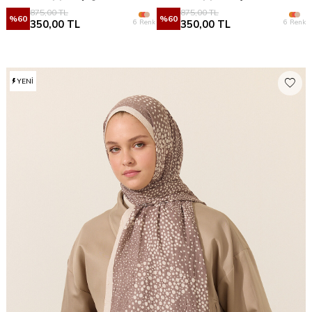
875,00
TL
875,00
TL
%
60
%
60
6 Renk
6 Renk
350,00
TL
350,00
TL
YENI