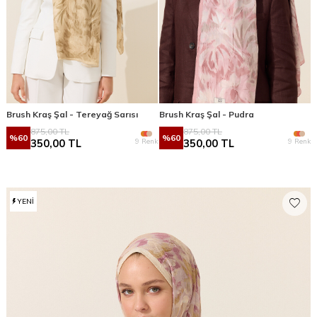
Brush Kraş Şal - Tereyağ Sarısı
Brush Kraş Şal - Pudra
875,00
TL
875,00
TL
%
60
%
60
9 Renk
9 Renk
350,00
TL
350,00
TL
YENI