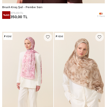
Brush Kraş Şal - Pembe Sarı
875,00
TL
%
60
9 Renk
350,00
TL
YENI
YENI