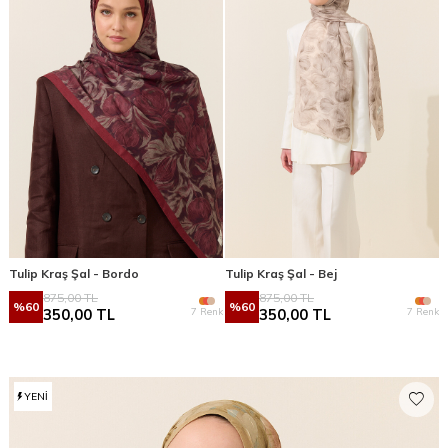
Tulip Kraş Şal - Bordo
Tulip Kraş Şal - Bej
875,00
TL
875,00
TL
%
60
%
60
7 Renk
7 Renk
350,00
TL
350,00
TL
YENI