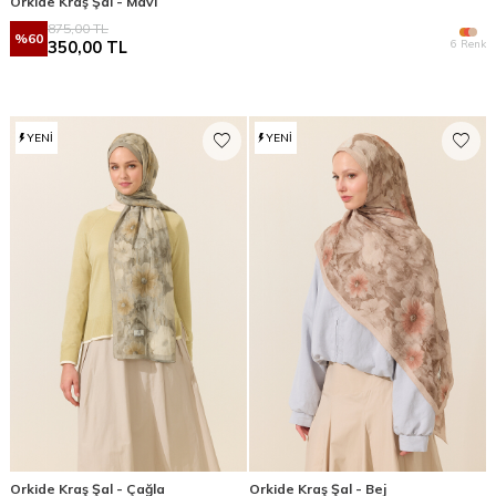
Orkide Kraş Şal - Mavi
875,00
TL
%
60
6 Renk
350,00
TL
YENI
YENI
Orkide Kraş Şal - Çağla
Orkide Kraş Şal - Bej