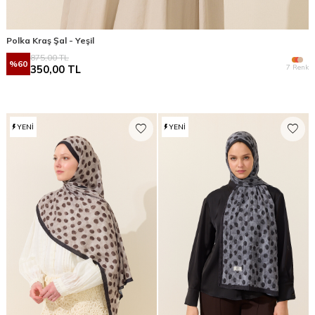
Polka Kraş Şal - Yeşil
875,00
TL
%
60
7 Renk
350,00
TL
YENI
YENI