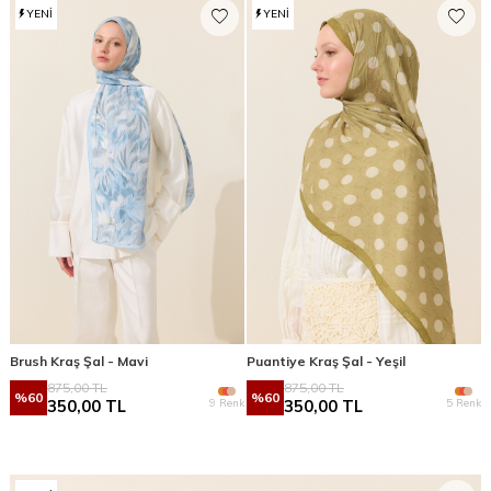
YENI
YENI
Brush Kraş Şal - Mavi
Puantiye Kraş Şal - Yeşil
875,00
TL
875,00
TL
%
60
%
60
9 Renk
5 Renk
350,00
TL
350,00
TL