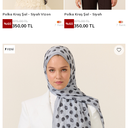
Polka Kraş Şal - Siyah Vizon
Polka Kraş Şal - Siyah
875,00
TL
875,00
TL
%
60
%
60
7 Renk
7 Renk
350,00
TL
350,00
TL
YENI