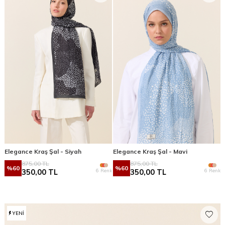
Elegance Kraş Şal - Siyah
Elegance Kraş Şal - Mavi
875,00
TL
875,00
TL
%
60
%
60
6 Renk
6 Renk
350,00
TL
350,00
TL
YENI