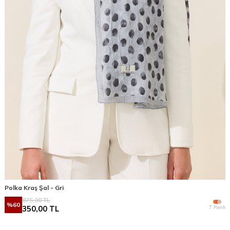
Polka Kraş Şal - Gri
875,00
TL
%
60
7 Renk
350,00
TL