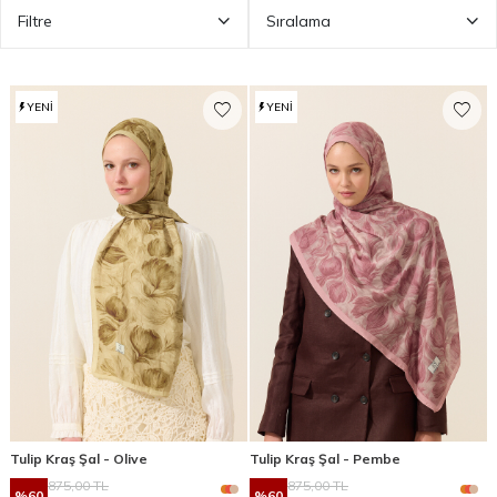
Filtre
Sıralama
YENI
YENI
Tulip Kraş Şal - Olive
Tulip Kraş Şal - Pembe
875,00
TL
875,00
TL
%
60
%
60