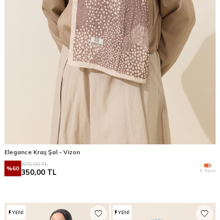
Elegance Kraş Şal - Vizon
875,00
TL
%
60
6 Renk
350,00
TL
YENI
YENI