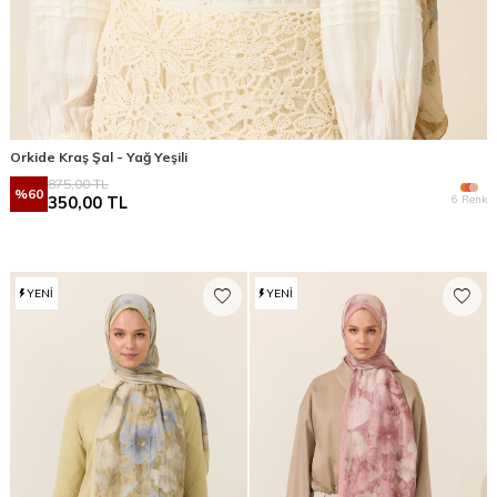
Orkide Kraş Şal - Yağ Yeşili
875,00
TL
%
60
6 Renk
350,00
TL
YENI
YENI