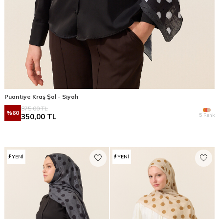
Puantiye Kraş Şal - Siyah
875,00
TL
%
60
5 Renk
350,00
TL
YENI
YENI