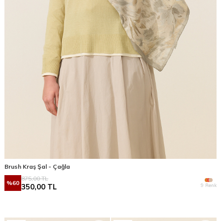
Brush Kraş Şal - Çağla
875,00
TL
%
60
9 Renk
350,00
TL