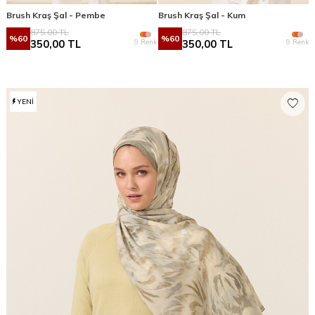
Brush Kraş Şal - Pembe
Brush Kraş Şal - Kum
875,00
TL
875,00
TL
%
60
%
60
9 Renk
9 Renk
350,00
TL
350,00
TL
YENI