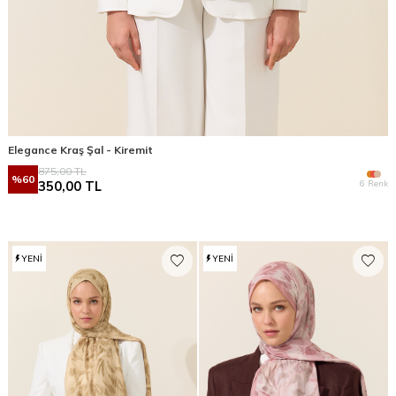
Elegance Kraş Şal - Kiremit
875,00
TL
%
60
6 Renk
350,00
TL
YENI
YENI