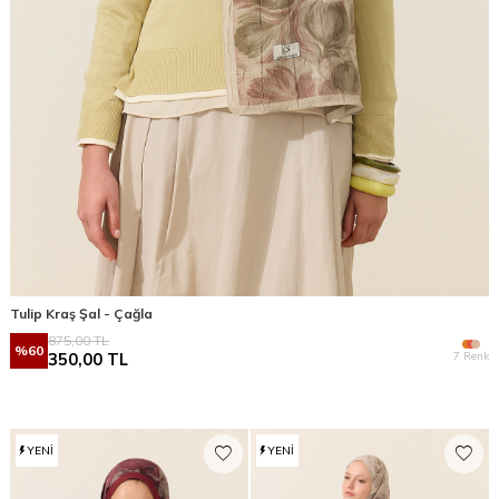
Tulip Kraş Şal - Çağla
875,00
TL
%
60
7 Renk
350,00
TL
YENI
YENI