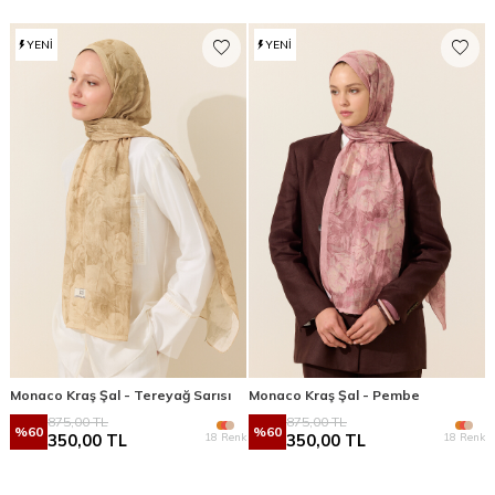
YENI
YENI
Monaco Kraş Şal - Tereyağ Sarısı
Monaco Kraş Şal - Pembe
875,00
TL
875,00
TL
%
60
%
60
18 Renk
18 Renk
350,00
TL
350,00
TL