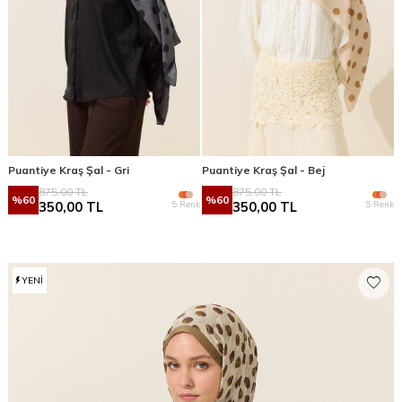
Puantiye Kraş Şal - Gri
Puantiye Kraş Şal - Bej
875,00
TL
875,00
TL
%
60
%
60
5 Renk
5 Renk
350,00
TL
350,00
TL
YENI