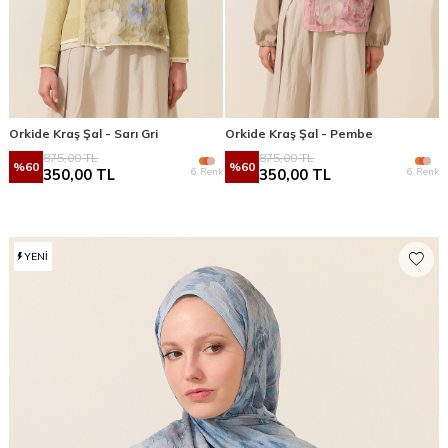
Orkide Kraş Şal - Sarı Gri
Orkide Kraş Şal - Pembe
875,00
TL
875,00
TL
%
60
%
60
6 Renk
6 Renk
350,00
TL
350,00
TL
YENI