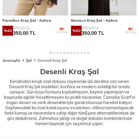
Paradise Kraş Şal - Kahve
Monaco Kraş Şal - Kahve
875,00
TL
875,00
TL
%
60
%
60
14 Renk
18 Renk
350,00
TL
350,00
TL
Anasayfa
Şal
Desenli Kraş Şal
Desenli Kraş Şal
Kendinden kırışık özel dokusu sayesinde ütü derdine son veren
Desenli Kraş Şal modelleri, konforu ve modern estetiği bir arada
sunuyor. Gün boyu formunu kaybetmeyen, kayma yapmayan ve
başınızda ağırlık hissettirmeyen bu pratik tasarımlar, Camellia Scarf'ın
özgün desen ve renk dinamikleriyle gardırobunuza hareket katıyor.
Sayfamızdaki bu özel koleksiyonu incelerken, stilinizi tamamlayacak
farklı kumaş ve tasarımlara sahip diğer tüm
Eşarp
alternatiflerimize de
göz atabilirsiniz. Zahmetsiz şıklığı ve doğal dokuları kombinlerinize
hemen taşımak için seçiminizi yapın.