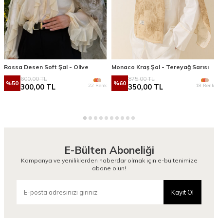
Rossa Desen Soft Şal - Olive
Monaco Kraş Şal - Tereyağ Sarısı
600,00
TL
875,00
TL
%
50
%
60
22 Renk
18 Renk
300,00
TL
350,00
TL
E-Bülten Aboneliği
Kampanya ve yeniliklerden haberdar olmak için e-bültenimize
abone olun!
Kayıt Ol