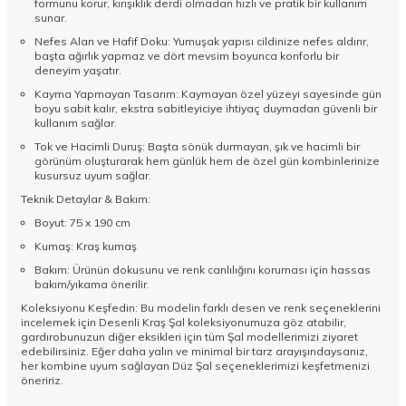
formunu korur, kırışıklık derdi olmadan hızlı ve pratik bir kullanım
sunar.
Nefes Alan ve Hafif Doku: Yumuşak yapısı cildinize nefes aldırır,
başta ağırlık yapmaz ve dört mevsim boyunca konforlu bir
deneyim yaşatır.
Kayma Yapmayan Tasarım: Kaymayan özel yüzeyi sayesinde gün
boyu sabit kalır, ekstra sabitleyiciye ihtiyaç duymadan güvenli bir
kullanım sağlar.
Tok ve Hacimli Duruş: Başta sönük durmayan, şık ve hacimli bir
görünüm oluşturarak hem günlük hem de özel gün kombinlerinize
kusursuz uyum sağlar.
Teknik Detaylar & Bakım:
Boyut: 75 x 190 cm
Kumaş: Kraş kumaş
Bakım: Ürünün dokusunu ve renk canlılığını koruması için hassas
bakım/yıkama önerilir.
Koleksiyonu Keşfedin: Bu modelin farklı desen ve renk seçeneklerini
incelemek için
Desenli Kraş Şal
koleksiyonumuza göz atabilir,
gardırobunuzun diğer eksikleri için tüm
Şal
modellerimizi ziyaret
edebilirsiniz. Eğer daha yalın ve minimal bir tarz arayışındaysanız,
her kombine uyum sağlayan
Düz Şal
seçeneklerimizi keşfetmenizi
öneririz.