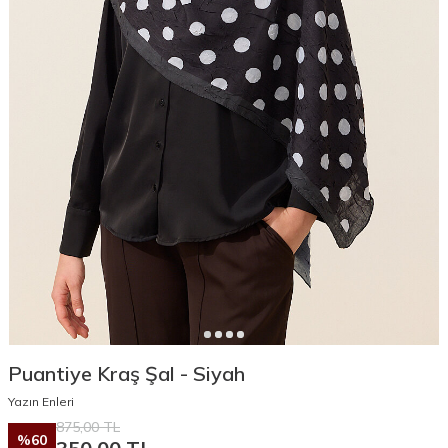
Puantiye Kraş Şal - Siyah
Yazın Enleri
875,00
TL
%
60