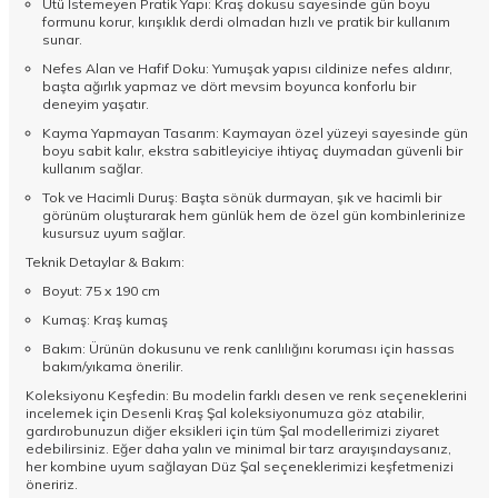
Ütü İstemeyen Pratik Yapı: Kraş dokusu sayesinde gün boyu
formunu korur, kırışıklık derdi olmadan hızlı ve pratik bir kullanım
sunar.
Nefes Alan ve Hafif Doku: Yumuşak yapısı cildinize nefes aldırır,
başta ağırlık yapmaz ve dört mevsim boyunca konforlu bir
deneyim yaşatır.
Kayma Yapmayan Tasarım: Kaymayan özel yüzeyi sayesinde gün
boyu sabit kalır, ekstra sabitleyiciye ihtiyaç duymadan güvenli bir
kullanım sağlar.
Tok ve Hacimli Duruş: Başta sönük durmayan, şık ve hacimli bir
görünüm oluşturarak hem günlük hem de özel gün kombinlerinize
kusursuz uyum sağlar.
Teknik Detaylar & Bakım:
Boyut: 75 x 190 cm
Kumaş: Kraş kumaş
Bakım: Ürünün dokusunu ve renk canlılığını koruması için hassas
bakım/yıkama önerilir.
Koleksiyonu Keşfedin: Bu modelin farklı desen ve renk seçeneklerini
incelemek için
Desenli Kraş Şal
koleksiyonumuza göz atabilir,
gardırobunuzun diğer eksikleri için tüm
Şal
modellerimizi ziyaret
edebilirsiniz. Eğer daha yalın ve minimal bir tarz arayışındaysanız,
her kombine uyum sağlayan
Düz Şal
seçeneklerimizi keşfetmenizi
öneririz.