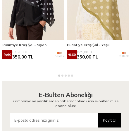
Puantiye Kraş Şal - Siyah
Puantiye Kraş Şal - Yeşil
875,00
TL
875,00
TL
%
60
%
60
5 Renk
5 Renk
350,00
TL
350,00
TL
E-Bülten Aboneliği
Kampanya ve yeniliklerden haberdar olmak için e-bültenimize
abone olun!
Kayıt Ol