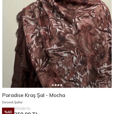
Paradise Kraş Şal - Mocha
Desenli Şallar
875,00
TL
%
60