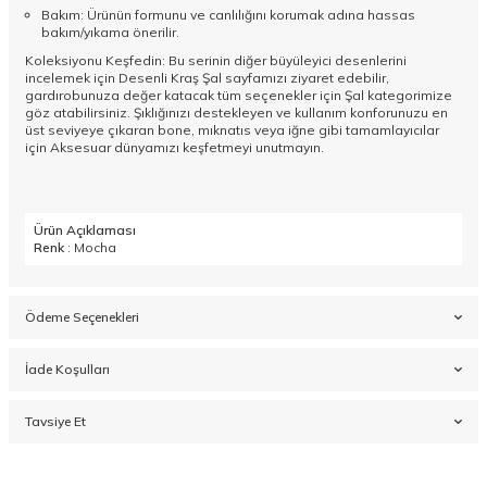
Bakım: Ürünün formunu ve canlılığını korumak adına hassas
bakım/yıkama önerilir.
Koleksiyonu Keşfedin: Bu serinin diğer büyüleyici desenlerini
incelemek için
Desenli Kraş Şal
sayfamızı ziyaret edebilir,
gardırobunuza değer katacak tüm seçenekler için
Şal
kategorimize
göz atabilirsiniz. Şıklığınızı destekleyen ve kullanım konforunuzu en
üst seviyeye çıkaran bone, mıknatıs veya iğne gibi tamamlayıcılar
için
Aksesuar
dünyamızı keşfetmeyi unutmayın.
Ürün Açıklaması
Renk
: Mocha
Ödeme Seçenekleri
İade Koşulları
Tavsiye Et