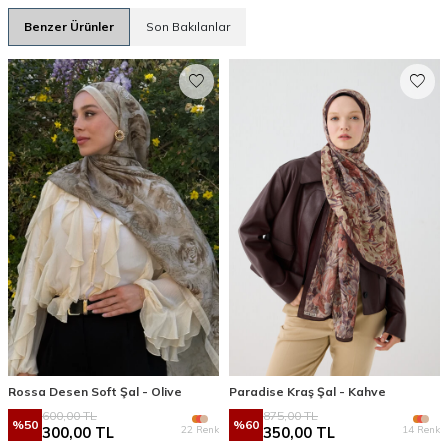
Benzer Ürünler
Son Bakılanlar
Rossa Desen Soft Şal - Olive
Paradise Kraş Şal - Kahve
600,00
TL
875,00
TL
%
50
%
60
22 Renk
14 Renk
300,00
TL
350,00
TL