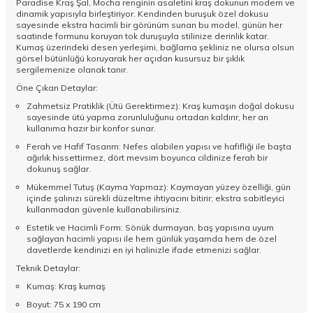
Paradise Kraş Şal, Mocha renginin asaletini kraş dokunun modern ve
dinamik yapısıyla birleştiriyor. Kendinden buruşuk özel dokusu
sayesinde ekstra hacimli bir görünüm sunan bu model, günün her
saatinde formunu koruyan tok duruşuyla stilinize derinlik katar.
Kumaş üzerindeki desen yerleşimi, bağlama şekliniz ne olursa olsun
görsel bütünlüğü koruyarak her açıdan kusursuz bir şıklık
sergilemenize olanak tanır.
Öne Çıkan Detaylar:
Zahmetsiz Pratiklik (Ütü Gerektirmez): Kraş kumaşın doğal dokusu
sayesinde ütü yapma zorunluluğunu ortadan kaldırır, her an
kullanıma hazır bir konfor sunar.
Ferah ve Hafif Tasarım: Nefes alabilen yapısı ve hafifliği ile başta
ağırlık hissettirmez, dört mevsim boyunca cildinize ferah bir
dokunuş sağlar.
Mükemmel Tutuş (Kayma Yapmaz): Kaymayan yüzey özelliği, gün
içinde şalınızı sürekli düzeltme ihtiyacını bitirir; ekstra sabitleyici
kullanmadan güvenle kullanabilirsiniz.
Estetik ve Hacimli Form: Sönük durmayan, baş yapısına uyum
sağlayan hacimli yapısı ile hem günlük yaşamda hem de özel
davetlerde kendinizi en iyi halinizle ifade etmenizi sağlar.
Teknik Detaylar:
Kumaş: Kraş kumaş
Boyut: 75 x 190 cm