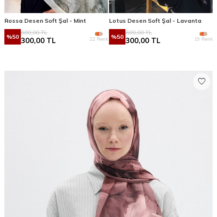
Rossa Desen Soft Şal - Mint
Lotus Desen Soft Şal - Lavanta
600,00
TL
600,00
TL
%
50
%
50
22 Renk
19 Renk
300,00
TL
300,00
TL