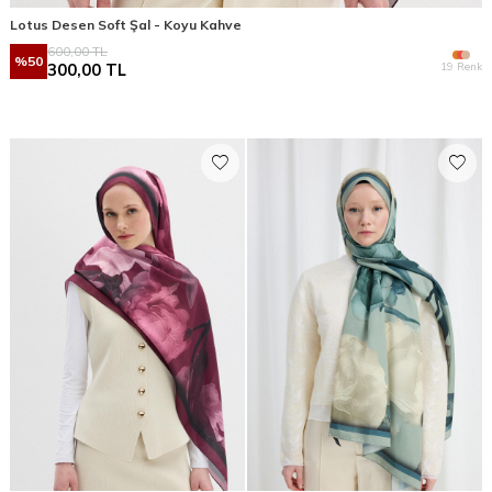
Lotus Desen Soft Şal - Koyu Kahve
600,00
TL
%
50
19 Renk
300,00
TL