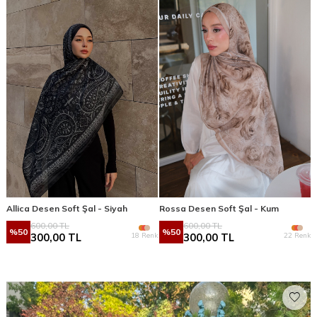
Allica Desen Soft Şal - Siyah
Rossa Desen Soft Şal - Kum
600,00
TL
600,00
TL
%
50
%
50
18 Renk
22 Renk
300,00
TL
300,00
TL