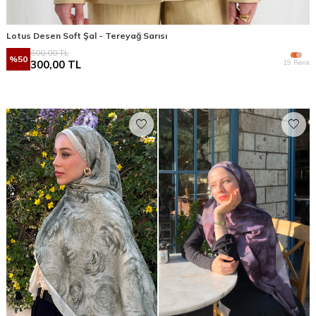
Lotus Desen Soft Şal - Tereyağ Sarısı
600,00
TL
%
50
19 Renk
300,00
TL