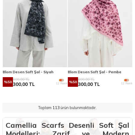
Blom Desen Soft Şal - Siyah
Blom Desen Soft Şal - Pembe
600,00
TL
600,00
TL
%
50
%
50
12 Renk
12 Renk
300,00
TL
300,00
TL
Toplam
113
ürün bulunmaktadır.
Camellia Scarfs Desenli Soft Şal
Modelleri: Zarif ve Modern