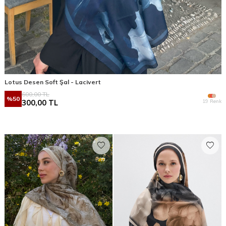
Lotus Desen Soft Şal - Lacivert
600,00
TL
%
50
19 Renk
300,00
TL