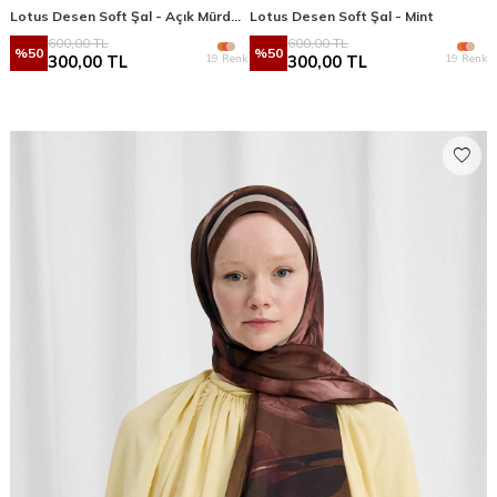
Lotus Desen Soft Şal - Açık Mürdüm
Lotus Desen Soft Şal - Mint
600,00
TL
600,00
TL
%
50
%
50
19 Renk
19 Renk
300,00
TL
300,00
TL