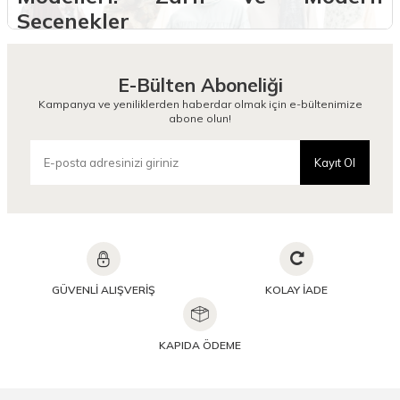
Seçenekler
Camellia Scarfs, günlük stilini zarif dokunuşlarla tamamlamak isteyen
kadınlar için geniş bir desenli soft şal koleksiyonu sunar. Modern
çizgilerle harmanlanan bu şallar, her sezonun renk ve desen
E-Bülten Aboneliği
trendlerine uygun olarak tasarlanır. Gerek şehir hayatında, gerekse
Kampanya ve yeniliklerden haberdar olmak için e-bültenimize
özel buluşmalarda kullanılabilecek bu özel parçalar, hem konforlu
abone olun!
hem de stil sahibi bir duruş sergiler. Hafif yapısı ve nefes alabilen
dokusuyla dikkat çeken Camellia Scarfs desenli soft şal modelleri,
sade kombinleri dahi etkileyici bir görünüme kavuşturur.
Kayıt Ol
Yumuşak dokusu sayesinde gün boyu konfor sunan bu şallar, estetik
olduğu kadar pratiktir de. Koleksiyonda yer alan her bir model, günlük
kombinleri destekleyen soft desenli şal, desenli şal modelleri ve
desenli şal çeşitleri arayışında olan kullanıcılar için ideal bir
seçenektir.
Desenli Soft Şal Modelleri Nelerdir?
GÜVENLİ ALIŞVERİŞ
KOLAY İADE
Camellia Scarfs’ın desenli soft şal koleksiyonu, hem klasik hem de
modern zevklere hitap eden zengin bir tasarım yelpazesine sahiptir.
Renk geçişleriyle dikkat çeken floral desenler, geometrik çizgiler,
KAPIDA ÖDEME
soyut motifler ve doğadan ilham alan temalarla farklı tarzlara uygun
alternatifler sunulur.
Koleksiyon içerisinde öne çıkan soft desenli şal seçenekleri, hem
sade kıyafetlerin tamamlayıcısı olarak hem de iddialı kombinlerin