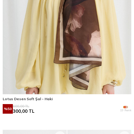
Lotus Desen Soft Şal - Haki
600,00
TL
%
50
19 Renk
300,00
TL