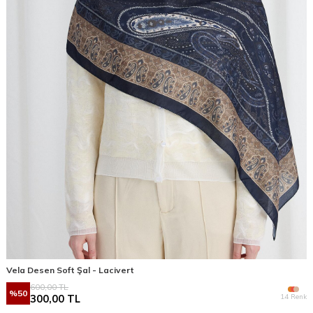
Vela Desen Soft Şal - Lacivert
600,00
TL
%
50
14 Renk
300,00
TL