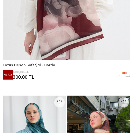
Lotus Desen Soft Şal - Bordo
600,00
TL
%
50
19 Renk
300,00
TL