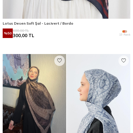
Lotus Desen Soft Şal - Lacivert / Bordo
600,00
TL
%
50
19 Renk
300,00
TL