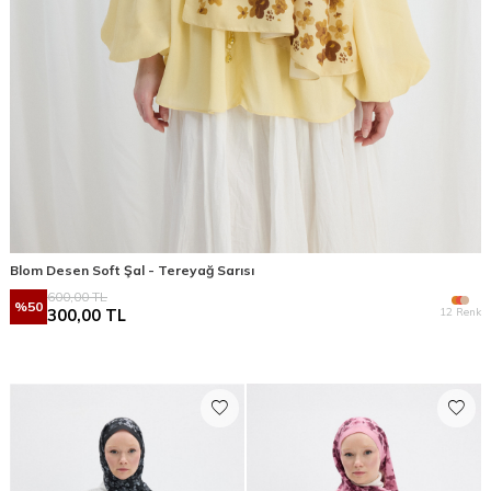
Blom Desen Soft Şal - Tereyağ Sarısı
600,00
TL
%
50
12 Renk
300,00
TL