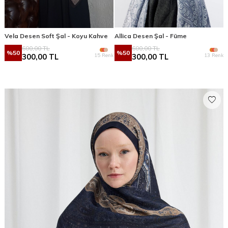
Vela Desen Soft Şal - Koyu Kahve
Allica Desen Şal - Füme
600,00
TL
600,00
TL
%
50
%
50
15 Renk
13 Renk
300,00
TL
300,00
TL