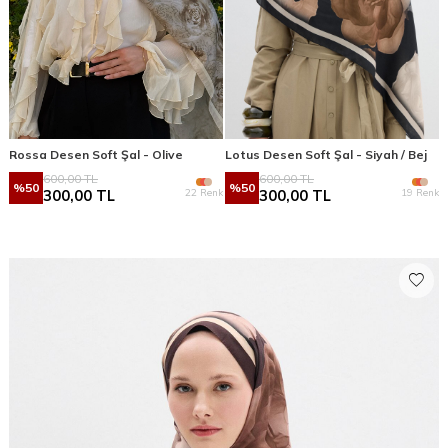
Rossa Desen Soft Şal - Olive
Lotus Desen Soft Şal - Siyah / Bej
600,00
TL
600,00
TL
%
50
%
50
22 Renk
19 Renk
300,00
TL
300,00
TL