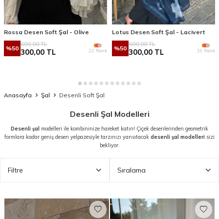
Rossa Desen Soft Şal - Olive
Lotus Desen Soft Şal - Lacivert
600,00
TL
600,00
TL
%
50
%
50
22 Renk
19 Renk
300,00
TL
300,00
TL
Anasayfa
Şal
Desenli Soft Şal
Desenli Şal Modelleri
Desenli şal
modelleri ile kombininize hareket katın! Çiçek desenlerinden geometrik
formlara kadar geniş desen yelpazesiyle tarzınızı yansıtacak
desenli şal modelleri
sizi
bekliyor.
Filtre
Sıralama