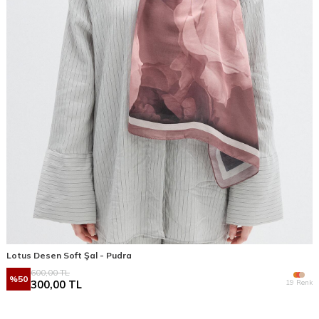
Lotus Desen Soft Şal - Pudra
600,00
TL
%
50
19 Renk
300,00
TL