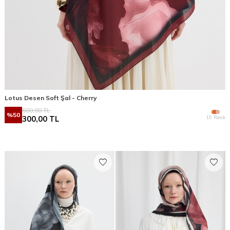
Lotus Desen Soft Şal - Cherry
600,00
TL
%
50
19 Renk
300,00
TL