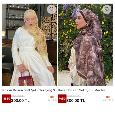
Rossa Desen Soft Şal - Tereyağ Sarısı
Rossa Desen Soft Şal - Mocha
600,00
TL
600,00
TL
%
50
%
50
22 Renk
22 Renk
300,00
TL
300,00
TL