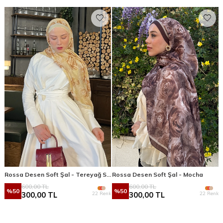
Rossa Desen Soft Şal - Tereyağ Sarısı
Rossa Desen Soft Şal - Mocha
600,00
TL
600,00
TL
%
50
%
50
22 Renk
22 Renk
300,00
TL
300,00
TL