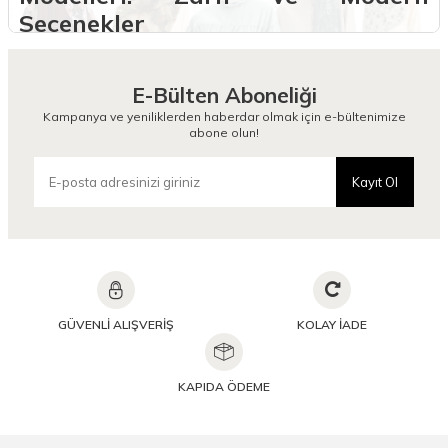
Seçenekler
Camellia Scarfs, günlük stilini zarif dokunuşlarla tamamlamak isteyen
kadınlar için geniş bir desenli soft şal koleksiyonu sunar. Modern
çizgilerle harmanlanan bu şallar, her sezonun renk ve desen
E-Bülten Aboneliği
trendlerine uygun olarak tasarlanır. Gerek şehir hayatında, gerekse
Kampanya ve yeniliklerden haberdar olmak için e-bültenimize
özel buluşmalarda kullanılabilecek bu özel parçalar, hem konforlu
abone olun!
hem de stil sahibi bir duruş sergiler. Hafif yapısı ve nefes alabilen
dokusuyla dikkat çeken Camellia Scarfs desenli soft şal modelleri,
sade kombinleri dahi etkileyici bir görünüme kavuşturur.
Kayıt Ol
Yumuşak dokusu sayesinde gün boyu konfor sunan bu şallar, estetik
olduğu kadar pratiktir de. Koleksiyonda yer alan her bir model, günlük
kombinleri destekleyen soft desenli şal, desenli şal modelleri ve
desenli şal çeşitleri arayışında olan kullanıcılar için ideal bir
seçenektir.
Desenli Soft Şal Modelleri Nelerdir?
GÜVENLİ ALIŞVERİŞ
KOLAY İADE
Camellia Scarfs’ın desenli soft şal koleksiyonu, hem klasik hem de
modern zevklere hitap eden zengin bir tasarım yelpazesine sahiptir.
Renk geçişleriyle dikkat çeken floral desenler, geometrik çizgiler,
KAPIDA ÖDEME
soyut motifler ve doğadan ilham alan temalarla farklı tarzlara uygun
alternatifler sunulur.
Koleksiyon içerisinde öne çıkan soft desenli şal seçenekleri, hem
sade kıyafetlerin tamamlayıcısı olarak hem de iddialı kombinlerin