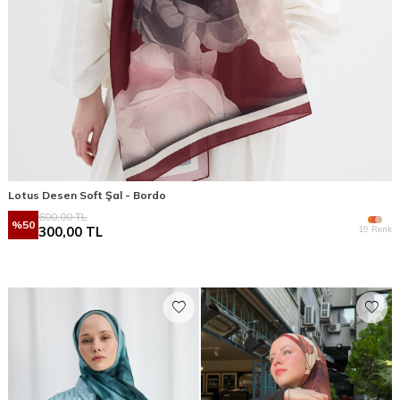
Lotus Desen Soft Şal - Bordo
600,00
TL
%
50
19 Renk
300,00
TL