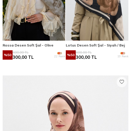
Rossa Desen Soft Şal - Olive
Lotus Desen Soft Şal - Siyah / Bej
600,00
TL
600,00
TL
%
50
%
50
22 Renk
19 Renk
300,00
TL
300,00
TL