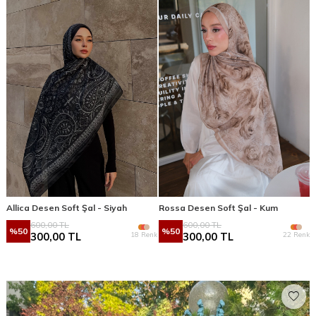
Allica Desen Soft Şal - Siyah
Rossa Desen Soft Şal - Kum
600,00
TL
600,00
TL
%
50
%
50
18 Renk
22 Renk
300,00
TL
300,00
TL