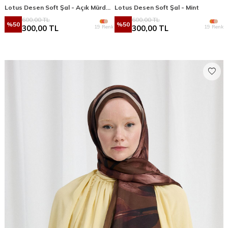
Lotus Desen Soft Şal - Açık Mürdüm
Lotus Desen Soft Şal - Mint
600,00
TL
600,00
TL
%
50
%
50
19 Renk
19 Renk
300,00
TL
300,00
TL