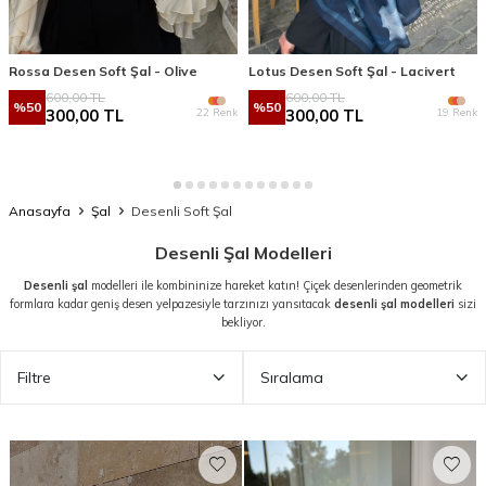
Rossa Desen Soft Şal - Olive
Lotus Desen Soft Şal - Lacivert
600,00
TL
600,00
TL
%
50
%
50
22 Renk
19 Renk
300,00
TL
300,00
TL
Anasayfa
Şal
Desenli Soft Şal
Desenli Şal Modelleri
Desenli şal
modelleri ile kombininize hareket katın! Çiçek desenlerinden geometrik
formlara kadar geniş desen yelpazesiyle tarzınızı yansıtacak
desenli şal modelleri
sizi
bekliyor.
Filtre
Sıralama