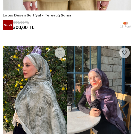
Lotus Desen Soft Şal - Tereyağ Sarısı
600,00
TL
%
50
19 Renk
300,00
TL