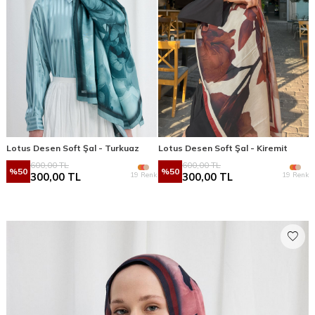
Lotus Desen Soft Şal - Turkuaz
Lotus Desen Soft Şal - Kiremit
600,00
TL
600,00
TL
%
50
%
50
19 Renk
19 Renk
300,00
TL
300,00
TL