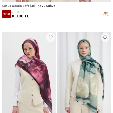
Lotus Desen Soft Şal - Koyu Kahve
600,00
TL
%
50
19 Renk
300,00
TL