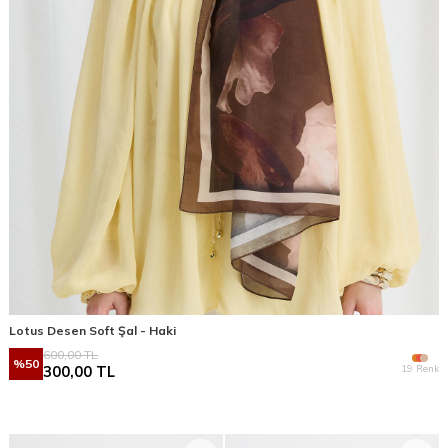
Lotus Desen Soft Şal - Haki
600,00
TL
%
50
19 Renk
300,00
TL