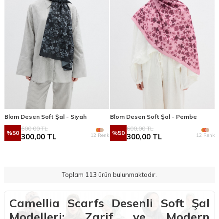
Blom Desen Soft Şal - Siyah
Blom Desen Soft Şal - Pembe
600,00
TL
600,00
TL
%
50
%
50
12 Renk
12 Renk
300,00
TL
300,00
TL
Toplam
113
ürün bulunmaktadır.
Camellia Scarfs Desenli Soft Şal
Modelleri: Zarif ve Modern