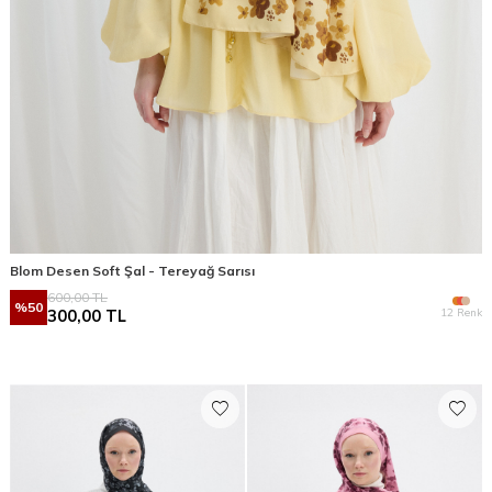
Blom Desen Soft Şal - Tereyağ Sarısı
600,00
TL
%
50
12 Renk
300,00
TL