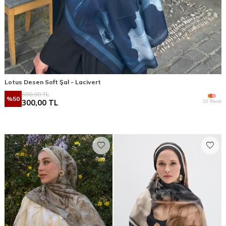
Lotus Desen Soft Şal - Lacivert
600,00
TL
%
50
19 Renk
300,00
TL