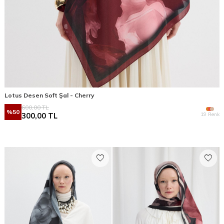
Lotus Desen Soft Şal - Cherry
600,00
TL
%
50
19 Renk
300,00
TL