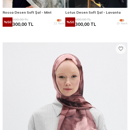
Rossa Desen Soft Şal - Mint
Lotus Desen Soft Şal - Lavanta
600,00
TL
600,00
TL
%
50
%
50
22 Renk
19 Renk
300,00
TL
300,00
TL