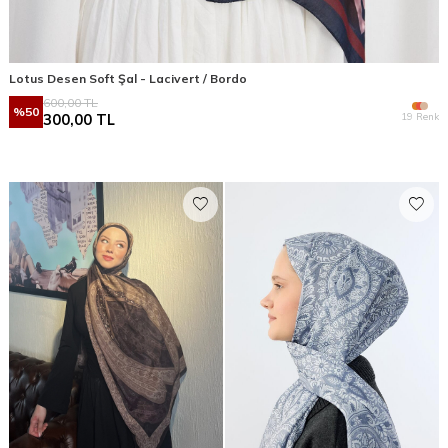
Lotus Desen Soft Şal - Lacivert / Bordo
600,00
TL
%
50
19 Renk
300,00
TL