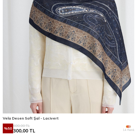
Vela Desen Soft Şal - Lacivert
600,00
TL
%
50
14 Renk
300,00
TL