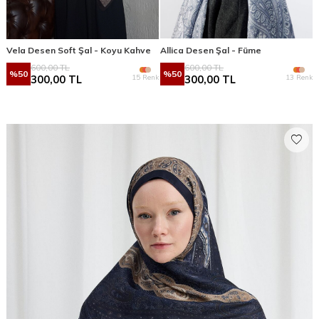
Vela Desen Soft Şal - Koyu Kahve
Allica Desen Şal - Füme
600,00
TL
600,00
TL
%
50
%
50
15 Renk
13 Renk
300,00
TL
300,00
TL