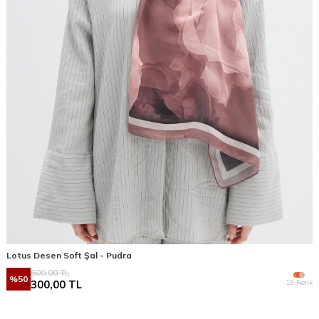
Lotus Desen Soft Şal - Pudra
600,00
TL
%
50
19 Renk
300,00
TL