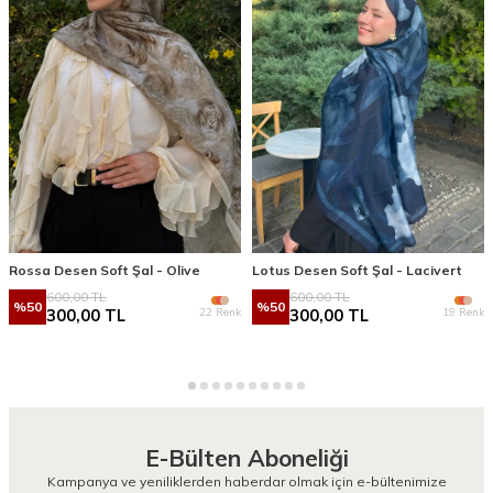
Rossa Desen Soft Şal - Olive
Lotus Desen Soft Şal - Lacivert
600,00
TL
600,00
TL
%
50
%
50
22 Renk
19 Renk
300,00
TL
300,00
TL
E-Bülten Aboneliği
Kampanya ve yeniliklerden haberdar olmak için e-bültenimize