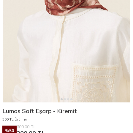
Lumos Soft Eşarp - Kiremit
300 TL Ürünler
600,00
TL
%
50