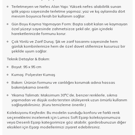
Terletmeyen ve Nefes Alan Yapı: Yüksek nefes alabilirlik sunan
iplik yapısı sayesinde terletme yapmaz; yaz ve kış aylarında dört
mevsim boyunca ferah bir kullanım sağlar.
Gün Boyu Kayma Yapmayan Form: Başta sabit kalan ve kaymayan
özel yüzeyi sayesinde zahmetsizce şekil alır, gün içindeki
hareketlerinizde formunu korur.
Çok Yönlü ve Zarif Duruş: Şık ve zarif tasarımı sayesinde hem
günlük kombinlerinize hem de özel davet stillerinize kusursuz bir
şekilde uyum sağlar.
Teknik Detaylar & Bakım:
Boyut: 95 x 95 cm
Kumaş: Polyester Kumaş
Bakım: Ürünün formunu ve canlılığını korumak adına hassas
bakım/yıkama önerilir.
Yıkama Talimatı: Maksimum 30°C’de, benzer renklerle, sıkma
yapmadan ve düşük ısıda tersten ütüleyerek uzun ömürlü kullanım
sağlayabilirsiniz. (Kuru temizleme önerilir.)
Koleksiyonu Keşfedin: Bu modelin sunduğu konforu ve farklı renk
seçeneklerini incelemek için
Lumos Soft Eşarp
koleksiyonumuza
veya
Desenli Eşarp
kategorimize göz atabilir, gardırobunuzun diğer
eksikleri için
Eşarp
modellerimizi ziyaret edebilirsiniz.