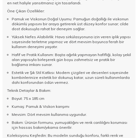
en net haliyle yansıtmanız için tasarlandı.
Öne Çıkan Özellikler:
Pamuk ve Viskonun Doğal Uyumu: Pamuğun doğallığı ile viskonun
dökümlü yapısını bir araya getirerek üst düzey konfor sunar; cilde
dost dokusuyla rahat bir deneyim sağlar.
Yüksek Nefes Alabilirlik: Hava sirkülasyonuna izin veren iplik yapısı
sayesinde terletme yapmaz ve dört mevsim boyunca ferah bir
kullanım deneyimi yaşatır.
Hafif ve Pratik Kullanım: Başta ağırlık yapmayan hafifliği, kolay şekil
alan yapısıyla birleşerek gün boyu zahmetsiz ve pratik bir
bağlama imkanı sunar.
Estetik ve Şık Stil Katkısı: Modern çizgileri ve desenleri sayesinde
kombinlerinize estetik bir dokunuş katar, uzun süreli kullanımlarda
dahi konforundan ödün vermez.
Teknik Detaylar & Bakım:
Boyut: 75 x 185 cm
Kumaş: Pamuk & Viskon karışımı
Mevsim: Dört mevsim kullanıma uygundur.
Bakım: Ürünün formunu, yumuşaklığını ve renk canlılığını koruması
için hassas bakım/yıkama önerilir.
Koleksiyonu Keşfedin: Bu modelin sunduğu konforu, farklı renk ve