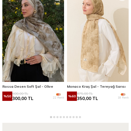
Rossa Desen Soft Şal - Olive
Monaco Kraş Şal - Tereyağ Sarısı
600,00
TL
875,00
TL
%
50
%
60
22 Renk
18 Renk
300,00
TL
350,00
TL