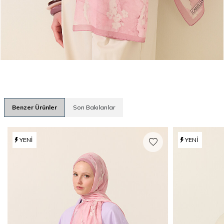
Benzer Ürünler
Son Bakılanlar
YENI
YENI