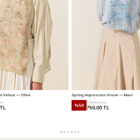
n Velour — Olive
Spring Impression Stone — Mavi
TL
1.500,00
TL
%
50
TL
750,00
TL