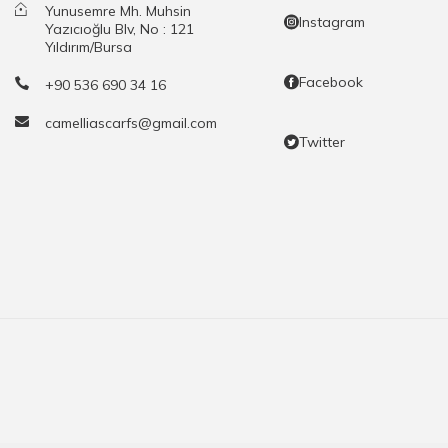
Yunusemre Mh. Muhsin
Instagram
Yazıcıoğlu Blv, No : 121
Yıldırım/Bursa
Facebook
+90 536 690 34 16
camelliascarfs@gmail.com
Twitter