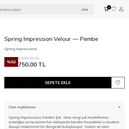
0
Ara
Spring Impression Velour — Pembe
Spring Impressions
1.500,00
TL
%
50
750,00
TL
SEPETE EKLE
Ürün Açıklaması
Spring Impressions Pembe Şal, olive rengi şal modellerinin
estetiğini ve tasarımın her detayında kendini hissettiren o modern
duruşu mükemmel bir dengede buluşturuyor. Viskon ve rami