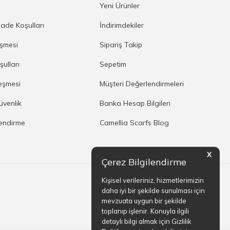
a
Yeni Ürünler
İade Koşulları
İndirimdekiler
eşmesi
Sipariş Takip
şulları
Sepetim
eşmesi
Müşteri Değerlendirmeleri
Güvenlik
Banka Hesap Bilgileri
lendirme
Camellia Scarfs Blog
X
Çerez Bilgilendirme
Kişisel verileriniz, hizmetlerimizin
daha iyi bir şekilde sunulması için
mevzuata uygun bir şekilde
toplanıp işlenir. Konuyla ilgili
detaylı bilgi almak için Gizlilik