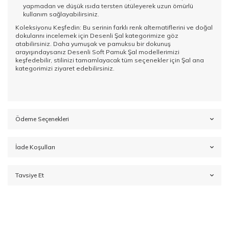
yapmadan ve düşük ısıda tersten ütüleyerek uzun ömürlü
kullanım sağlayabilirsiniz.
Koleksiyonu Keşfedin: Bu serinin farklı renk alternatiflerini ve doğal
dokularını incelemek için
Desenli Şal
kategorimize göz
atabilirsiniz. Daha yumuşak ve pamuksu bir dokunuş
arayışındaysanız
Desenli Soft Pamuk Şal
modellerimizi
keşfedebilir, stilinizi tamamlayacak tüm seçenekler için
Şal
ana
kategorimizi ziyaret edebilirsiniz.
Ödeme Seçenekleri
İade Koşulları
Tavsiye Et