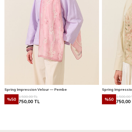
Spring Impression Velour — Pembe
Spring Impressio
1.500,00
TL
1.500,00
%
50
%
50
750,00
TL
750,00