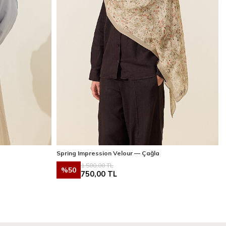
Spring Impression Velour — Çağla
1.500,00
TL
%
50
750,00
TL