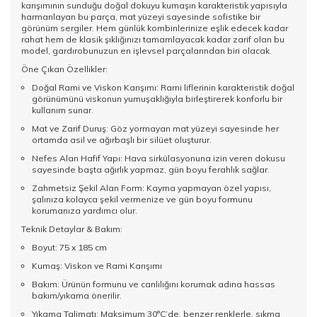
karışımının sunduğu doğal dokuyu kumaşın karakteristik yapısıyla
harmanlayan bu parça, mat yüzeyi sayesinde sofistike bir
görünüm sergiler. Hem günlük kombinlerinize eşlik edecek kadar
rahat hem de klasik şıklığınızı tamamlayacak kadar zarif olan bu
model, gardırobunuzun en işlevsel parçalarından biri olacak.
Öne Çıkan Özellikler:
Doğal Rami ve Viskon Karışımı: Rami liflerinin karakteristik doğal
görünümünü viskonun yumuşaklığıyla birleştirerek konforlu bir
kullanım sunar.
Mat ve Zarif Duruş: Göz yormayan mat yüzeyi sayesinde her
ortamda asil ve ağırbaşlı bir silüet oluşturur.
Nefes Alan Hafif Yapı: Hava sirkülasyonuna izin veren dokusu
sayesinde başta ağırlık yapmaz, gün boyu ferahlık sağlar.
Zahmetsiz Şekil Alan Form: Kayma yapmayan özel yapısı,
şalınıza kolayca şekil vermenize ve gün boyu formunu
korumanıza yardımcı olur.
Teknik Detaylar & Bakım:
Boyut: 75 x 185 cm
Kumaş: Viskon ve Rami Karışımı
Bakım: Ürünün formunu ve canlılığını korumak adına hassas
bakım/yıkama önerilir.
Yıkama Talimatı: Maksimum 30°C’de, benzer renklerle, sıkma