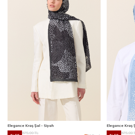
Elegance Kraş Şal - Siyah
Elegance Kraş Ş
875,00
TL
875,00
T