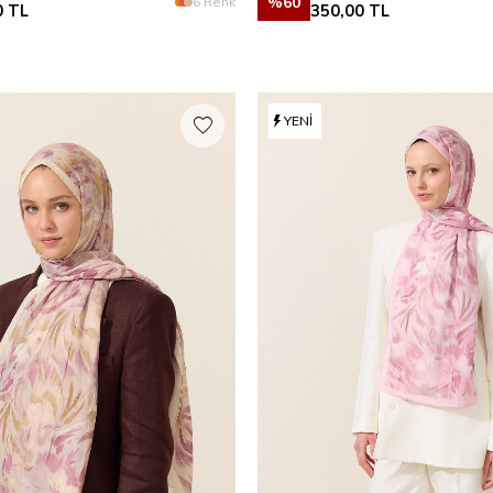
%
60
6 Renk
0
TL
350,00
TL
YENI