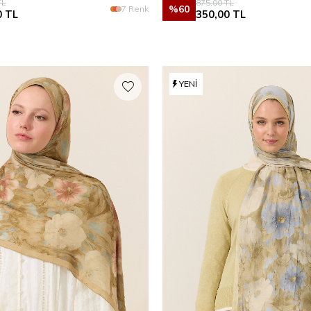
L
875,00
TL
%
60
7 Renk
0
TL
350,00
TL
YENI