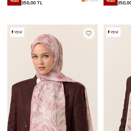
%
60
%
60
6 Renk
350,00
TL
350,0
YENI
YENI