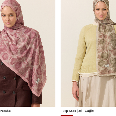
- Pembe
Tulip Kraş Şal - Çağla