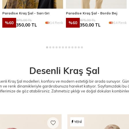
Paradise Kraş Şal - Sarı Gri
Paradise Kraş Şal - Bordo Bej
875,00
TL
875,00
TL
%
60
%
60
14 Renk
14 Renk
350,00
TL
350,00
TL
Desenli Kraş Şal
senli Kraş Şal modelleri, konforu ve modern estetiği bir arada sunuyor. 
n ve renk dinamikleriyle gardırobunuza hareket katıyor. Sayfamızdaki bu ö
iflerimize de göz atabilirsiniz. Zahmetsiz şıklığı ve doğal dokuları kombinl
YENI