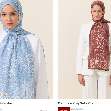
al - Mavi
Elegance Kraş Şal - Kiremit
L
875,00
TL