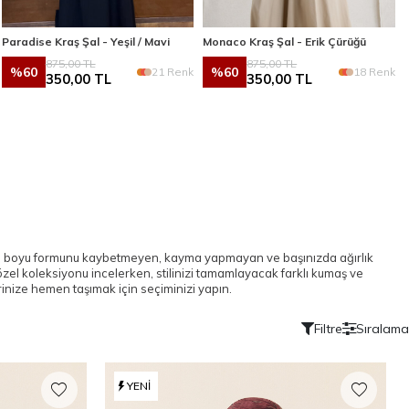
Paradise Kraş Şal - Yeşil / Mavi
Monaco Kraş Şal - Erik Çürüğü
875,00
TL
875,00
TL
%
60
%
60
21 Renk
18 Renk
350,00
TL
350,00
TL
Gün boyu formunu kaybetmeyen, kayma yapmayan ve başınızda ağırlık
zel koleksiyonu incelerken, stilinizi tamamlayacak farklı kumaş ve
erinize hemen taşımak için seçiminizi yapın.
Filtre
Sıralama
YENI