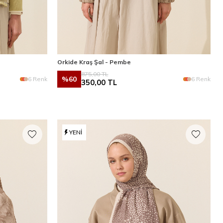
Orkide Kraş Şal - Pembe
875,00
TL
%
60
6 Renk
6 Renk
350,00
TL
YENI