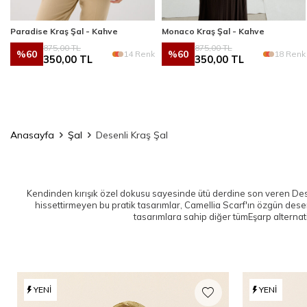
Paradise Kraş Şal - Kahve
Monaco Kraş Şal - Kahve
875,00
TL
875,00
TL
%
60
%
60
k
14 Renk
18 Renk
350,00
TL
350,00
TL
Anasayfa
Şal
Desenli Kraş Şal
Kendinden kırışık özel dokusu sayesinde ütü derdine son veren De
hissettirmeyen bu pratik tasarımlar, Camellia Scarf'ın özgün dese
tasarımlara sahip diğer tüm
Eşarp
alternat
YENI
YENI