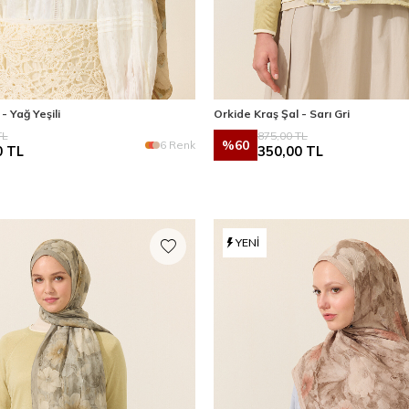
- Yağ Yeşili
Orkide Kraş Şal - Sarı Gri
L
875,00
TL
%
60
6 Renk
0
TL
350,00
TL
YENI