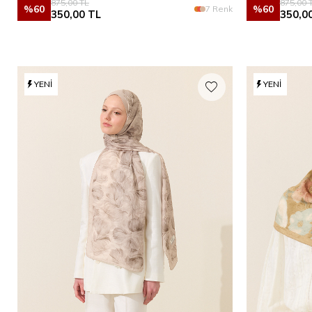
875,00
TL
875,00
T
%
60
%
60
7 Renk
350,00
TL
350,0
YENI
YENI