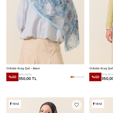
Orkide Kraş Şal - Mavi
Orkide Kraş Şal
875,00
TL
875,00
T
%
60
%
60
6 Renk
350,00
TL
350,0
YENI
YENI