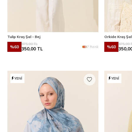
Tulip Kraş Şal - Bej
Orkide Kraş Şal 
875,00
TL
875,00
T
%
60
%
60
7 Renk
350,00
TL
350,0
YENI
YENI