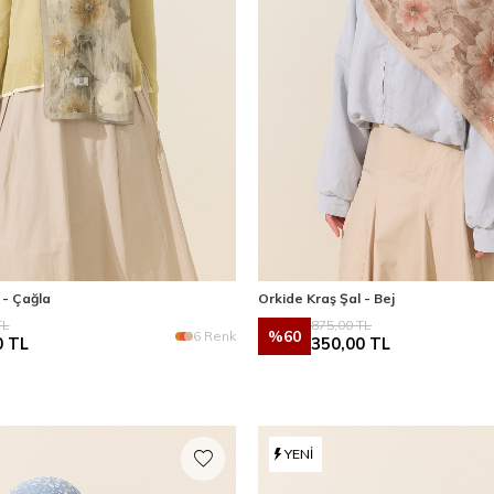
 - Çağla
Orkide Kraş Şal - Bej
L
875,00
TL
%
60
6 Renk
0
TL
350,00
TL
YENI