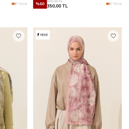
875,00
TL
%
60
7 Renk
7 Renk
350,00
TL
YENI