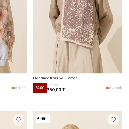
Elegance Kraş Şal - Vizon
875,00
TL
%
60
6 Renk
6 Renk
350,00
TL
YENI