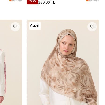
%
60
6 Renk
9 Renk
350,00
TL
YENI