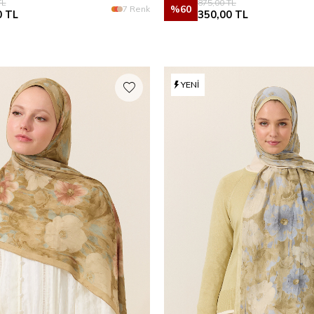
L
875,00
TL
%
60
7 Renk
0
TL
350,00
TL
YENI