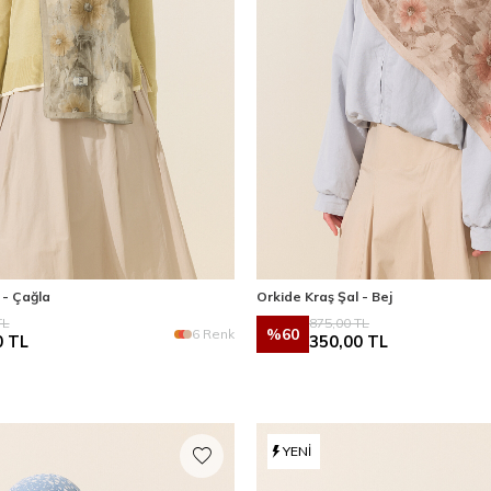
 - Çağla
Orkide Kraş Şal - Bej
L
875,00
TL
%
60
6 Renk
0
TL
350,00
TL
YENI