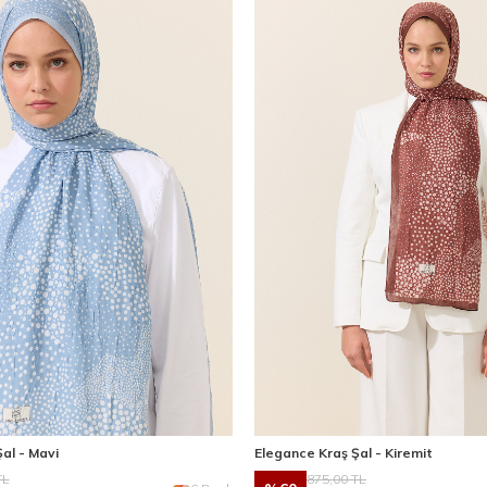
al - Mavi
Elegance Kraş Şal - Kiremit
L
875,00
TL