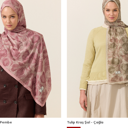
- Pembe
Tulip Kraş Şal - Çağla