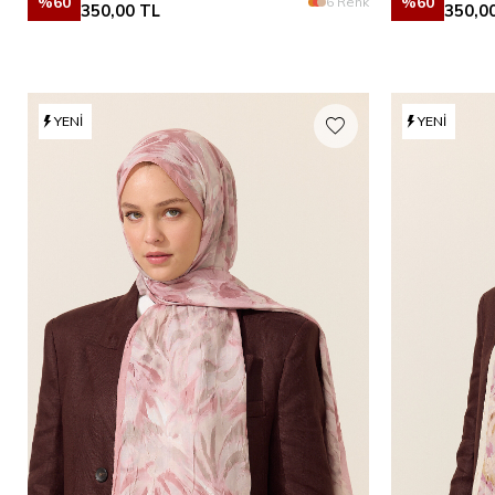
%
60
%
60
6 Renk
350,00
TL
350,0
YENI
YENI