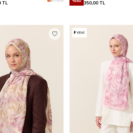
%
60
6 Renk
0
TL
350,00
TL
YENI