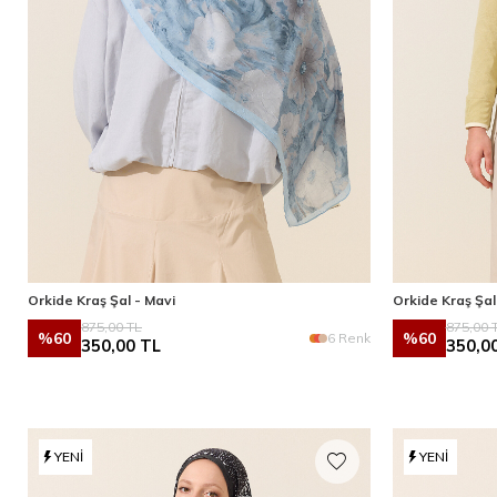
Orkide Kraş Şal - Mavi
Orkide Kraş Şal
875,00
TL
875,00
T
%
60
%
60
6 Renk
350,00
TL
350,0
YENI
YENI