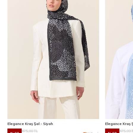
Elegance Kraş Şal - Siyah
Elegance Kraş Ş
875,00
TL
875,00
T