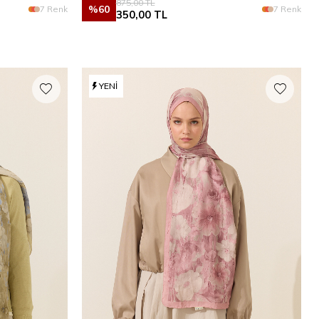
875,00
TL
%
60
7 Renk
7 Renk
350,00
TL
YENI