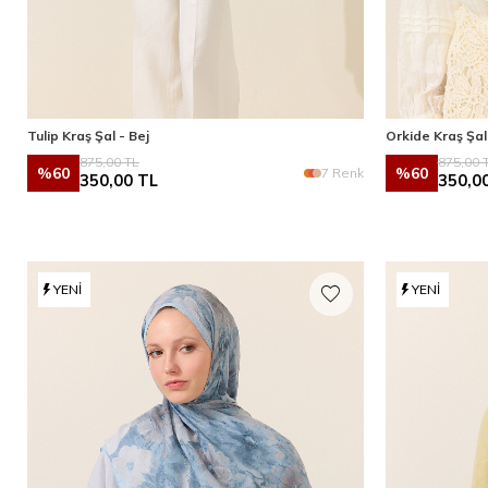
Tulip Kraş Şal - Bej
Orkide Kraş Şal 
875,00
TL
875,00
T
%
60
%
60
7 Renk
350,00
TL
350,0
YENI
YENI