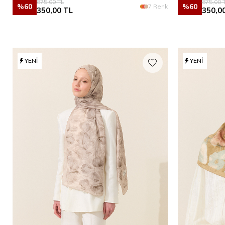
875,00
TL
875,00
T
%
60
%
60
7 Renk
350,00
TL
350,0
YENI
YENI