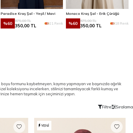
Paradise Kraş Şal - Yeşil / Mavi
Monaco Kraş Şal - Erik Çürüğü
875,00
TL
875,00
TL
%
60
%
60
21 Renk
18 Renk
350,00
TL
350,00
TL
Gün boyu formunu kaybetmeyen, kayma yapmayan ve başınızda ağırlık
zel koleksiyonu incelerken, stilinizi tamamlayacak farklı kumaş ve
erinize hemen taşımak için seçiminizi yapın.
Filtre
Sıralama
YENI