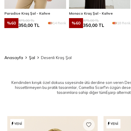
Paradise Kraş Şal - Kahve
Monaco Kraş Şal - Kahve
875,00
TL
875,00
TL
%
60
%
60
k
14 Renk
18 Renk
350,00
TL
350,00
TL
Anasayfa
Şal
Desenli Kraş Şal
Kendinden kırışık özel dokusu sayesinde ütü derdine son veren De
hissettirmeyen bu pratik tasarımlar, Camellia Scarf'ın özgün dese
tasarımlara sahip diğer tüm
Eşarp
alternat
YENI
YENI