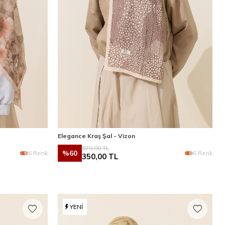
Elegance Kraş Şal - Vizon
875,00
TL
%
60
6 Renk
6 Renk
350,00
TL
YENI