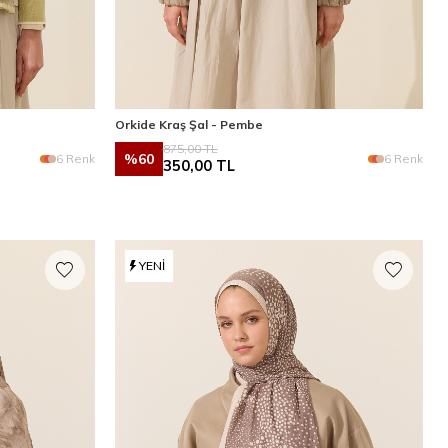
Orkide Kraş Şal - Pembe
875,00
TL
%
60
6 Renk
6 Renk
350,00
TL
YENI