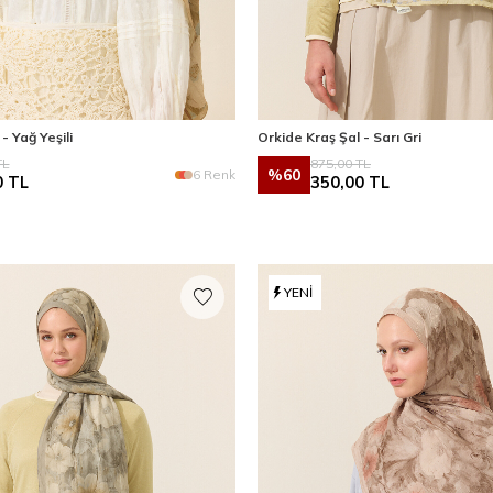
- Yağ Yeşili
Orkide Kraş Şal - Sarı Gri
L
875,00
TL
%
60
6 Renk
0
TL
350,00
TL
YENI