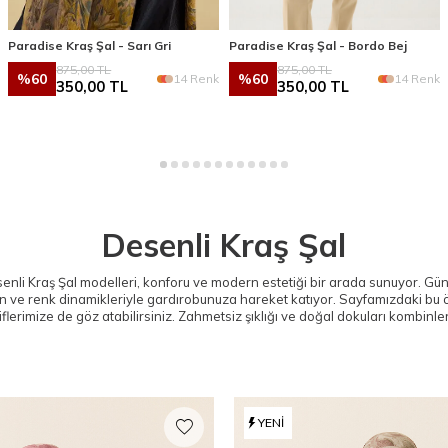
Paradise Kraş Şal - Sarı Gri
Paradise Kraş Şal - Bordo Bej
875,00
TL
875,00
TL
%
60
%
60
14 Renk
14 Renk
350,00
TL
350,00
TL
Desenli Kraş Şal
senli Kraş Şal modelleri, konforu ve modern estetiği bir arada sunuyor. 
n ve renk dinamikleriyle gardırobunuza hareket katıyor. Sayfamızdaki bu ö
iflerimize de göz atabilirsiniz. Zahmetsiz şıklığı ve doğal dokuları kombinl
YENI