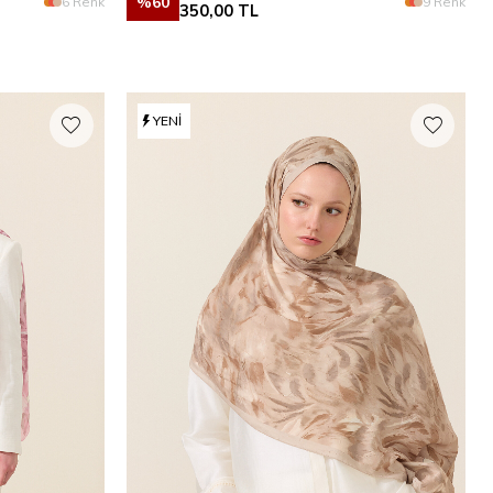
%
60
6 Renk
9 Renk
350,00
TL
YENI