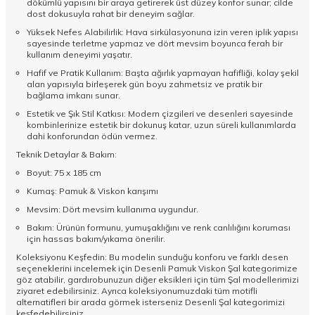
dökümlü yapısını bir araya getirerek üst düzey konfor sunar; cilde
dost dokusuyla rahat bir deneyim sağlar.
Yüksek Nefes Alabilirlik: Hava sirkülasyonuna izin veren iplik yapısı
sayesinde terletme yapmaz ve dört mevsim boyunca ferah bir
kullanım deneyimi yaşatır.
Hafif ve Pratik Kullanım: Başta ağırlık yapmayan hafifliği, kolay şekil
alan yapısıyla birleşerek gün boyu zahmetsiz ve pratik bir
bağlama imkanı sunar.
Estetik ve Şık Stil Katkısı: Modern çizgileri ve desenleri sayesinde
kombinlerinize estetik bir dokunuş katar, uzun süreli kullanımlarda
dahi konforundan ödün vermez.
Teknik Detaylar & Bakım:
Boyut: 75 x 185 cm
Kumaş: Pamuk & Viskon karışımı
Mevsim: Dört mevsim kullanıma uygundur.
Bakım: Ürünün formunu, yumuşaklığını ve renk canlılığını koruması
için hassas bakım/yıkama önerilir.
Koleksiyonu Keşfedin: Bu modelin sunduğu konforu ve farklı desen
seçeneklerini incelemek için
Desenli Pamuk Viskon Şal
kategorimize
göz atabilir, gardırobunuzun diğer eksikleri için tüm
Şal
modellerimizi
ziyaret edebilirsiniz. Ayrıca koleksiyonumuzdaki tüm motifli
alternatifleri bir arada görmek isterseniz
Desenli Şal
kategorimizi
keşfedebilirsiniz.