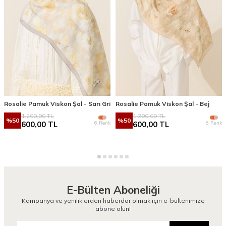
Rosalie Pamuk Viskon Şal - Sarı Gri
Rosalie Pamuk Viskon Şal - Bej
1.200,00
TL
1.200,00
TL
%
50
%
50
6 Renk
6 Renk
600,00
TL
600,00
TL
E-Bülten Aboneliği
Kampanya ve yeniliklerden haberdar olmak için e-bültenimize
abone olun!