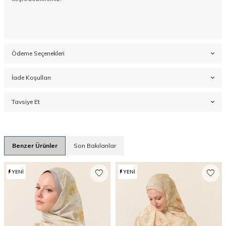
Ödeme Seçenekleri
İade Koşulları
Tavsiye Et
Benzer Ürünler
Son Bakılanlar
YENI
YENI