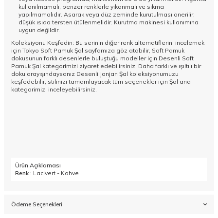
kullanılmamalı, benzer renklerle yıkanmalı ve sıkma
yapılmamalıdır. Asarak veya düz zeminde kurutulması önerilir;
düşük ısıda tersten ütülenmelidir. Kurutma makinesi kullanımına
uygun değildir.
Koleksiyonu Keşfedin: Bu serinin diğer renk alternatiflerini incelemek
için Tokyo Soft Pamuk Şal sayfamıza göz atabilir, Soft Pamuk
dokusunun farklı desenlerle buluştuğu modeller için
Desenli Soft
Pamuk Şal
kategorimizi ziyaret edebilirsiniz. Daha farklı ve ışıltılı bir
doku arayışındaysanız
Desenli Janjan Şal
koleksiyonumuzu
keşfedebilir, stilinizi tamamlayacak tüm seçenekler için
Şal
ana
kategorimizi inceleyebilirsiniz.
Ürün Açıklaması
Renk
: Lacivert - Kahve
Ödeme Seçenekleri