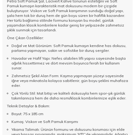
Petra Soft Pamuk Şal, Lacivert Kahve tonunun estetiğini ve Soft
Pamuk kumaşın karakteristik mat dokusunu modern bir çizgide
buluşturuyor. Viskon ve Soft Pamuk karışımının sunduğu doğal yapı,
şala hem tok bir duruş hem de gün boyu süren bir hafiflik kazandırır.
Her türlü bağlama stilinde formunu koruyan bu model, günlük
yaşamdan klasik kombinlere kadar geniş bir yelpazede zahmetsiz
şıklık sunmak için tasarlandı.
Öne Çıkan Özellikler:
Doğal ve Mat Görünüm: Soft Pamuk kumaşın kendine has dokusu,
parlama yapmayan, sakin ve sofistike bir duruş sergiler.
Havadar ve Hafif Yapı: Nefes alabilen lifli yapısı sayesinde başta
ağırlık hissettirmez ve dört mevsim boyunca ferah bir kullanım
sunar.
Zahmetsiz Şekil Alan Form: Kayma yapmayan yüzeyi sayesinde
iğne veya mıknatısla kolayca sabitlenir, gün boyu şeklini muhafaza
eder.
Çok Yönlü Stil: Mat bitişi ve kaliteli dokusuyla hem spor-şık günlük
takımlarınıza hem de daha resmi/klasik kombinlerinize eşlik eder.
Teknik Detaylar & Bakım:
Boyut: 75 x 185 cm
Kumaş: Viskon ve Soft Pamuk Karışımı
Yıkama Talimatı: Ürünün formunu ve dokusunu koruması için elde
veya hassas programda, maksimum 30°C’de yıkanmalıdır. Ağartıcı