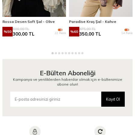
Rossa Desen Soft Şal - Olive
Paradise Kraş Şal - Kahve
600,00
TL
875,00
TL
%
50
%
60
22 Renk
14 Renk
300,00
TL
350,00
TL
E-Bülten Aboneliği
Kampanya ve yeniliklerden haberdar olmak için e-bültenimize
abone olun!
Kayıt Ol