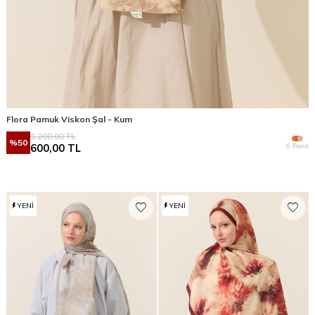
Flora Pamuk Viskon Şal - Kum
1.200,00
TL
%
50
6 Renk
600,00
TL
YENI
YENI