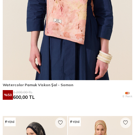
Watercolor Pamuk Viskon Şal - Somon
1.200,00
TL
%
50
8 Renk
600,00
TL
YENI
YENI