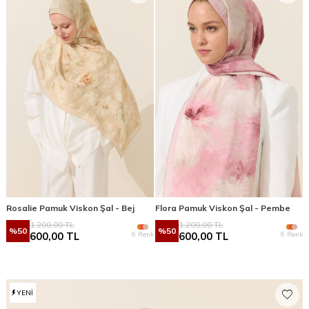
Rosalie Pamuk Viskon Şal - Bej
Flora Pamuk Viskon Şal - Pembe
1.200,00
TL
1.200,00
TL
%
50
%
50
6 Renk
6 Renk
600,00
TL
600,00
TL
YENI