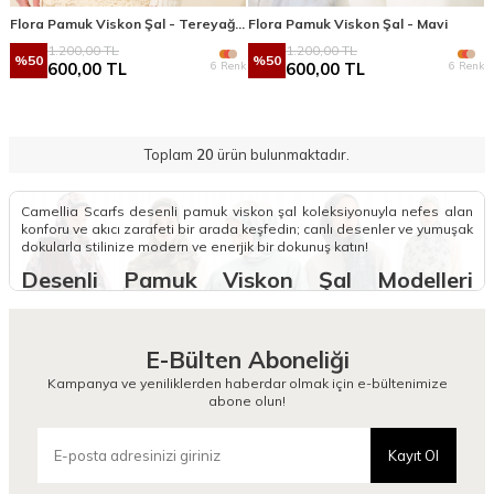
Flora Pamuk Viskon Şal - Tereyağ Sarısı
Flora Pamuk Viskon Şal - Mavi
1.200,00
TL
1.200,00
TL
%
50
%
50
6 Renk
6 Renk
600,00
TL
600,00
TL
Toplam
20
ürün bulunmaktadır.
Camellia Scarfs desenli pamuk viskon şal koleksiyonuyla nefes alan
konforu ve akıcı zarafeti bir arada keşfedin; canlı desenler ve yumuşak
dokularla stilinize modern ve enerjik bir dokunuş katın!
Desenli Pamuk Viskon Şal Modelleri
Nelerdir?
Camellia Scarfs koleksiyonunda yer alan desenli pamuk viskon şal
E-Bülten Aboneliği
modelleri, pamuğun nefes alan yapısını viskonun zarif dökümüyle
birleştirerek gardırobunuzda konforlu bir estetik ritim oluşturur. Pamuk
Kampanya ve yeniliklerden haberdar olmak için e-bültenimize
viskon şal desenli tasarımlarımız, sanatsal motifleri ve canlı renk
abone olun!
geçişleriyle her mevsime uyum sağlayan bir stil imzası niteliğindedir.
Bu şallar, yumuşak dokusu sayesinde gün boyu rahat bir kullanım
sunarken üzerindeki özgün desenlerle stilinize hareketli ve modern
Kayıt Ol
bir tavır katarak görünümünüzü bir adım öteye taşır.
Koleksiyonumuzdaki şık desenli pamuk viskon şal seçenekleri, kolay