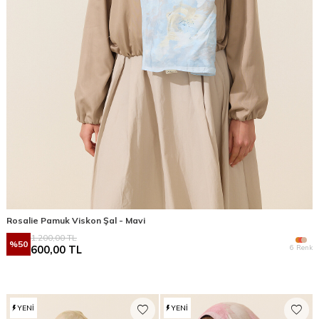
Rosalie Pamuk Viskon Şal - Mavi
1.200,00
TL
%
50
6 Renk
600,00
TL
YENI
YENI