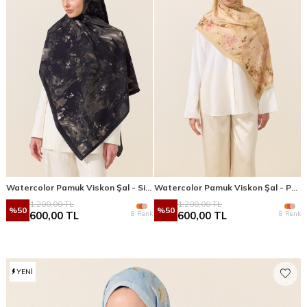
Watercolor Pamuk Viskon Şal - Siyah
Watercolor Pamuk Viskon Şal - Pembe Sarı
1.200,00
TL
1.200,00
TL
%
50
%
50
8 Renk
8 Renk
600,00
TL
600,00
TL
YENI