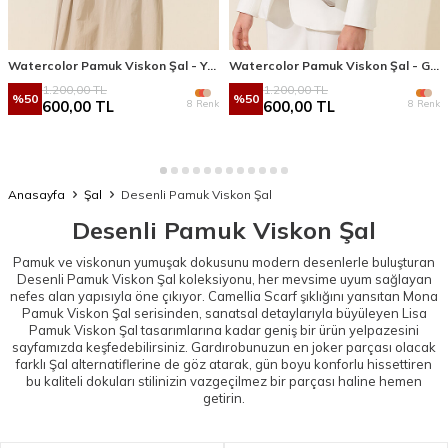
Watercolor Pamuk Viskon Şal - Yağ Yeşili
Watercolor Pamuk Viskon Şal - Gri Sarı
1.200,00
TL
1.200,00
TL
%
50
%
50
8 Renk
8 Renk
600,00
TL
600,00
TL
Anasayfa
Şal
Desenli Pamuk Viskon Şal
Desenli Pamuk Viskon Şal
Pamuk ve viskonun yumuşak dokusunu modern desenlerle buluşturan
Desenli Pamuk Viskon Şal koleksiyonu, her mevsime uyum sağlayan
nefes alan yapısıyla öne çıkıyor. Camellia Scarf şıklığını yansıtan
Mona
Pamuk Viskon Şal
serisinden, sanatsal detaylarıyla büyüleyen
Lisa
Pamuk Viskon Şal
tasarımlarına kadar geniş bir ürün yelpazesini
sayfamızda keşfedebilirsiniz. Gardırobunuzun en joker parçası olacak
farklı
Şal
alternatiflerine de göz atarak, gün boyu konforlu hissettiren
bu kaliteli dokuları stilinizin vazgeçilmez bir parçası haline hemen
getirin.