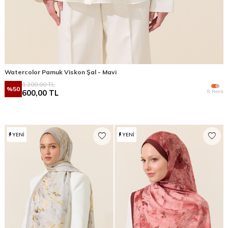
Watercolor Pamuk Viskon Şal - Mavi
1.200,00
TL
%
50
8 Renk
600,00
TL
YENI
YENI