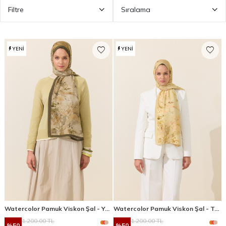
Filtre
Sıralama
YENI
YENI
Watercolor Pamuk Viskon Şal - Yağ Yeşili
Watercolor Pamuk Viskon Şal - Tereyağ Sarısı
1.200,00
TL
1.200,00
TL
%
50
%
50