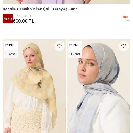
Rosalie Pamuk Viskon Şal - Tereyağ Sarısı
1.200,00
TL
%
50
6 Renk
600,00
TL
YENI
YENI
Tükendi
Tükendi