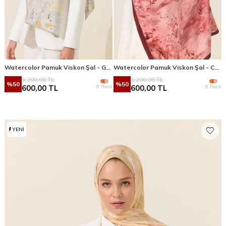
Watercolor Pamuk Viskon Şal - Gri Sarı
Watercolor Pamuk Viskon Şal - Cherry
1.200,00
TL
1.200,00
TL
%
50
%
50
8 Renk
8 Renk
600,00
TL
600,00
TL
YENI