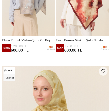
Flora Pamuk Viskon Şal - Gri Bej
Flora Pamuk Viskon Şal - Bordo
1.200,00
TL
1.200,00
TL
%
50
%
50
6 Renk
6 Renk
600,00
TL
600,00
TL
YENI
Tükendi