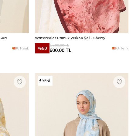
Sarı
Watercolor Pamuk Viskon Şal - Cherry
1.200,00
TL
%
50
8 Renk
8 Renk
600,00
TL
YENI