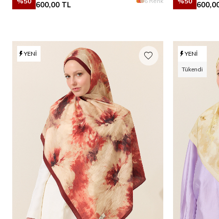
%
50
%
50
6 Renk
600,00
TL
600,0
YENI
YENI
Tükendi