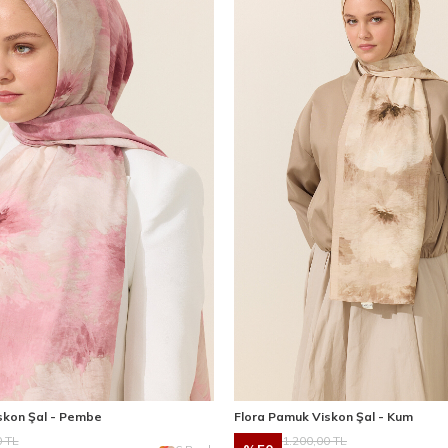
skon Şal - Pembe
Flora Pamuk Viskon Şal - Kum
0
TL
1.200,00
TL