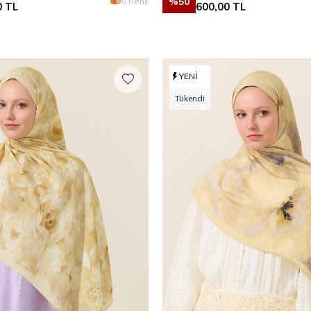
%
50
6 Renk
0
TL
600,00
TL
YENI
Tükendi