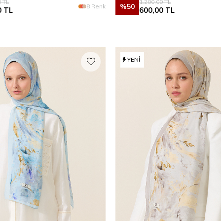
0
TL
1.200,00
TL
%
50
8 Renk
0
TL
600,00
TL
YENI