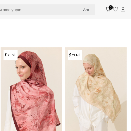
0
Ara
YENI
YENI