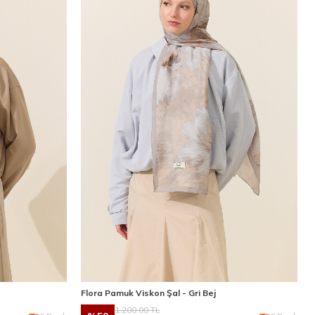
Flora Pamuk Viskon Şal - Gri Bej
1.200,00
TL