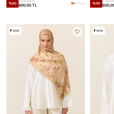
1.200,00
TL
1.200,0
%
50
%
50
8 Renk
600,00
TL
600,0
YENI
YENI