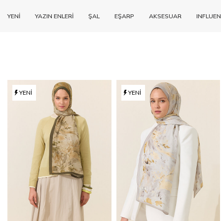
YENİ
YAZIN ENLERİ
ŞAL
EŞARP
AKSESUAR
INFLUEN
YENI
YENI