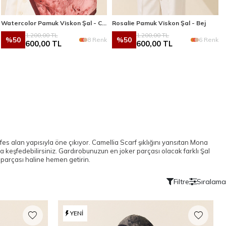
Watercolor Pamuk Viskon Şal - Cherry
Rosalie Pamuk Viskon Şal - Bej
1.200,00
TL
1.200,00
TL
%
50
%
50
8 Renk
6 Renk
600,00
TL
600,00
TL
lan yapısıyla öne çıkıyor. Camellia Scarf şıklığını yansıtan
Mona
 keşfedebilirsiniz. Gardırobunuzun en joker parçası olacak farklı
Şal
r parçası haline hemen getirin.
Filtre
Sıralama
YENI