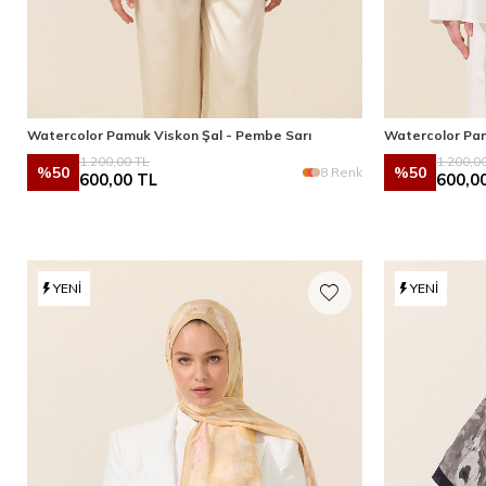
Watercolor Pamuk Viskon Şal - Pembe Sarı
Watercolor Pam
1.200,00
TL
1.200,0
%
50
%
50
8 Renk
600,00
TL
600,0
YENI
YENI