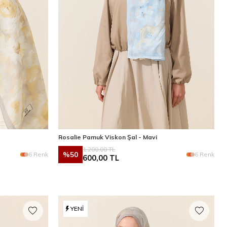
Rosalie Pamuk Viskon Şal - Mavi
1.200,00
TL
%
50
6 Renk
6 Renk
600,00
TL
YENI