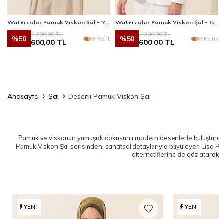
sı
Watercolor Pamuk Viskon Şal - Yağ Yeşili
Watercolor Pamuk Viskon Şal - Gri Sarı
1.200,00
TL
1.200,00
TL
%
50
%
50
k
8 Renk
8 Renk
600,00
TL
600,00
TL
Anasayfa
Şal
Desenli Pamuk Viskon Şal
Pamuk ve viskonun yumuşak dokusunu modern desenlerle buluşturan D
Pamuk Viskon Şal
serisinden, sanatsal detaylarıyla büyüleyen
Lisa 
alternatiflerine de göz atarak
YENI
YENI