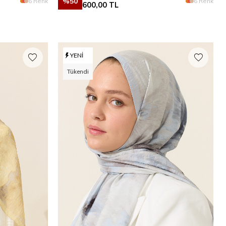
%
50
6 Renk
6 Renk
600,00
TL
YENI
Tükendi