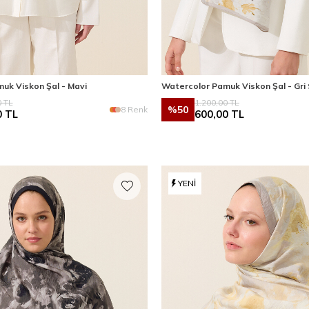
uk Viskon Şal - Mavi
Watercolor Pamuk Viskon Şal - Gri 
0
TL
1.200,00
TL
%
50
8 Renk
0
TL
600,00
TL
YENI