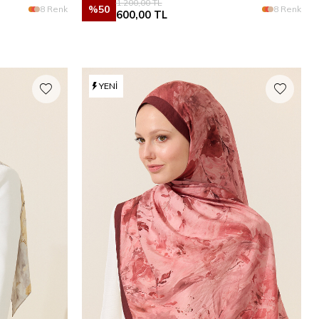
1.200,00
TL
%
50
8 Renk
8 Renk
600,00
TL
YENI