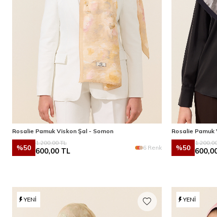
Rosalie Pamuk Viskon Şal - Somon
Rosalie Pamuk V
1.200,00
TL
1.200,0
%
50
%
50
6 Renk
600,00
TL
600,0
YENI
YENI