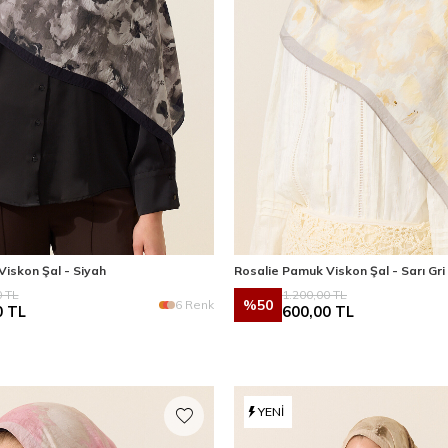
iskon Şal - Siyah
Rosalie Pamuk Viskon Şal - Sarı Gri
0
TL
1.200,00
TL
%
50
6 Renk
0
TL
600,00
TL
YENI