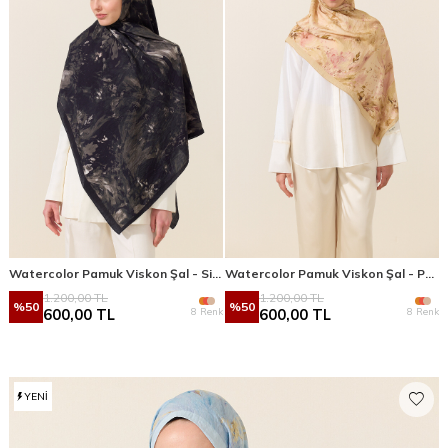
Watercolor Pamuk Viskon Şal - Siyah
Watercolor Pamuk Viskon Şal - Pembe Sarı
1.200,00
TL
1.200,00
TL
%
50
%
50
8 Renk
8 Renk
600,00
TL
600,00
TL
YENI