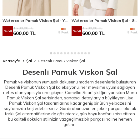
Watercolor Pamuk Viskon Şal - Yağ Yeşili
Watercolor Pamuk Viskon Şal - Gri Sarı
1.200,00
TL
1.200,00
TL
%
50
%
50
8 Renk
8 Renk
600,00
TL
600,00
TL
Anasayfa
Şal
Desenli Pamuk Viskon Şal
Desenli Pamuk Viskon Şal
Pamuk ve viskonun yumuşak dokusunu modern desenlerle buluşturan
Desenli Pamuk Viskon Şal koleksiyonu, her mevsime uyum sağlayan
nefes alan yapısıyla öne çıkıyor. Camellia Scarf şıklığını yansıtan
Mona
Pamuk Viskon Şal
serisinden, sanatsal detaylarıyla büyüleyen
Lisa
Pamuk Viskon Şal
tasarımlarına kadar geniş bir ürün yelpazesini
sayfamızda keşfedebilirsiniz. Gardırobunuzun en joker parçası olacak
farklı
Şal
alternatiflerine de göz atarak, gün boyu konforlu hissettiren
bu kaliteli dokuları stilinizin vazgeçilmez bir parçası haline hemen
getirin.