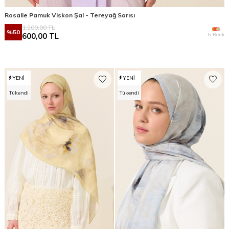
Rosalie Pamuk Viskon Şal - Tereyağ Sarısı
1.200,00
TL
%
50
6 Renk
600,00
TL
YENI
YENI
Tükendi
Tükendi