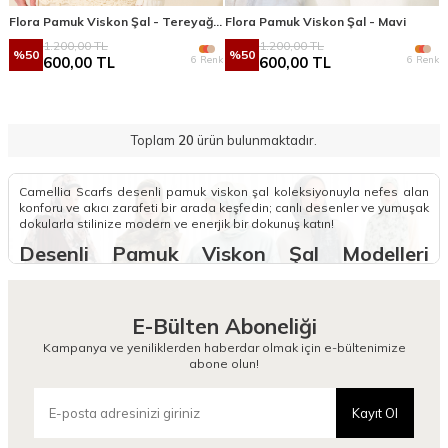
Flora Pamuk Viskon Şal - Tereyağ Sarısı
Flora Pamuk Viskon Şal - Mavi
1.200,00
TL
1.200,00
TL
%
50
%
50
6 Renk
6 Renk
600,00
TL
600,00
TL
Toplam
20
ürün bulunmaktadır.
Camellia Scarfs desenli pamuk viskon şal koleksiyonuyla nefes alan
konforu ve akıcı zarafeti bir arada keşfedin; canlı desenler ve yumuşak
dokularla stilinize modern ve enerjik bir dokunuş katın!
Desenli Pamuk Viskon Şal Modelleri
Nelerdir?
Camellia Scarfs koleksiyonunda yer alan desenli pamuk viskon şal
E-Bülten Aboneliği
modelleri, pamuğun nefes alan yapısını viskonun zarif dökümüyle
birleştirerek gardırobunuzda konforlu bir estetik ritim oluşturur. Pamuk
Kampanya ve yeniliklerden haberdar olmak için e-bültenimize
viskon şal desenli tasarımlarımız, sanatsal motifleri ve canlı renk
abone olun!
geçişleriyle her mevsime uyum sağlayan bir stil imzası niteliğindedir.
Bu şallar, yumuşak dokusu sayesinde gün boyu rahat bir kullanım
sunarken üzerindeki özgün desenlerle stilinize hareketli ve modern
Kayıt Ol
bir tavır katarak görünümünüzü bir adım öteye taşır.
Koleksiyonumuzdaki şık desenli pamuk viskon şal seçenekleri, kolay