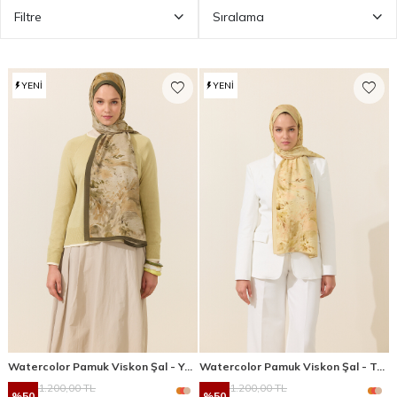
Filtre
Sıralama
YENI
YENI
Watercolor Pamuk Viskon Şal - Yağ Yeşili
Watercolor Pamuk Viskon Şal - Tereyağ Sarısı
1.200,00
TL
1.200,00
TL
%
50
%
50