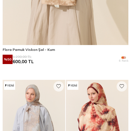
Flora Pamuk Viskon Şal - Kum
1.200,00
TL
%
50
6 Renk
600,00
TL
YENI
YENI