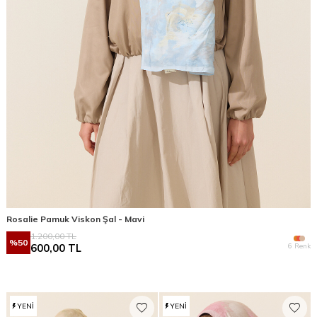
Rosalie Pamuk Viskon Şal - Mavi
1.200,00
TL
%
50
6 Renk
600,00
TL
YENI
YENI