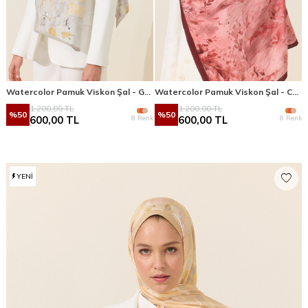
Watercolor Pamuk Viskon Şal - Gri Sarı
Watercolor Pamuk Viskon Şal - Cherry
1.200,00
TL
1.200,00
TL
%
50
%
50
8 Renk
8 Renk
600,00
TL
600,00
TL
YENI