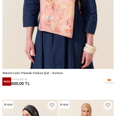
Watercolor Pamuk Viskon Şal - Somon
1.200,00
TL
%
50
8 Renk
600,00
TL
YENI
YENI