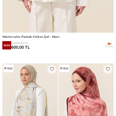
Watercolor Pamuk Viskon Şal - Mavi
1.200,00
TL
%
50
8 Renk
600,00
TL
YENI
YENI