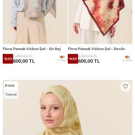
Flora Pamuk Viskon Şal - Gri Bej
Flora Pamuk Viskon Şal - Bordo
1.200,00
TL
1.200,00
TL
%
50
%
50
6 Renk
6 Renk
600,00
TL
600,00
TL
YENI
Tükendi