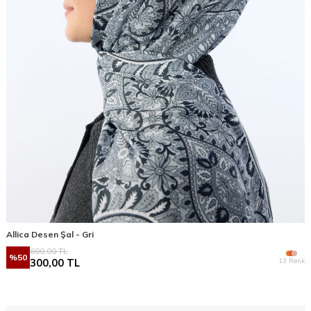
Allica Desen Şal - Gri
600,00
TL
%
50
13 Renk
300,00
TL