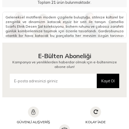
Toplam
21
ürün bulunmaktadır.
Geleneksel motiflerin modern çizgilerle buluştuğu, stilinize kültürel bir
zenginlik ve dinamizm katacak eşsiz bir seri ile tanışın. Camellia
Scarfs Etnik Desen Şal koleksiyonu, bohem ruhunu ve çabasız zarafeti
günlük kombinlerinize taşımak için özenle tasarlandı. Gardırobunuza
otantik bir hava katacak bu parçalarla her mevsim özgün tarzınızı
konuşturabilirsiniz.
Etnik Desen Şal Modelleri Nelerdir?
E-Bülten Aboneliği
Etnik desen şal modelleri, geçmişin izlerini taşıyan geometrik figürler,
otantik kilim desenleri ve mistik motiflerle bezenmiş son derece
Kampanya ve yeniliklerden haberdar olmak için e-bültenimize
özgün tasarımlardır. Günlük giyiminizde hareketli ve sanatsal
abone olun!
dokunuşlar yakalamak istiyorsanız, yumuşak dokusuyla öne çıkan bu
koleksiyon tam size göredir. Koleksiyonumuzda yer alan en güzel şal
etnik desen alternatifleri, basic kombinleri bile anında üst seviyeye
Kayıt Ol
taşıyacak zengin renk geçişlerine sahiptir. Kendine has motifleriyle
her dönemin trendi olmayı başaran bu kupları daha farklı modellerle
çeşitlendirmek isterseniz, sitemizdeki geniş
Desenli Şal
kategorimizi
de inceleyebilirsiniz.
Kombinlerinizde bütünsel bir bohem şıklık yakalamak adına tercih
edeceğiniz şal etnik desen tasarımları, özellikle toprak tonları ve
keten kıyafetlerle kusursuz bir uyum yakalar. Başınızda ağırlık
yapmayan ve gün boyu formunu koruyan en şık etnik desen şal
GÜVENLİ ALIŞVERİŞ
KOLAY İADE
serilerimiz, her mevsim rahatlıkla kullanabileceğiniz dokuma