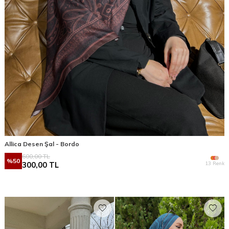
Allica Desen Şal - Bordo
600,00
TL
%
50
13 Renk
300,00
TL