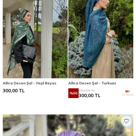
Allica Desen Şal - Yeşil Beyaz
Allica Desen Şal - Turkuaz
300,00
TL
600,00
TL
%
50
13 Renk
300,00
TL