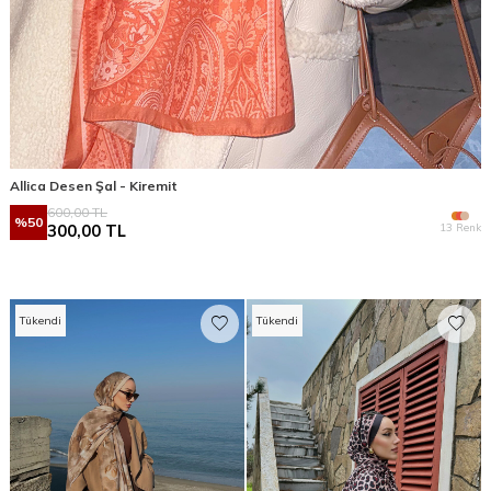
Allica Desen Şal - Kiremit
600,00
TL
%
50
13 Renk
300,00
TL
Tükendi
Tükendi