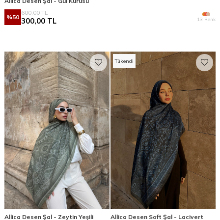
Allica Desen Şal - Gül Kurusu
600,00
TL
%
50
13 Renk
300,00
TL
Tükendi
Allica Desen Şal - Zeytin Yeşili
Allica Desen Soft Şal - Lacivert