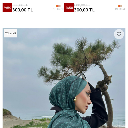
600,00
TL
600,00
TL
%
50
%
50
13 Renk
19 Renk
300,00
TL
300,00
TL
Tükendi