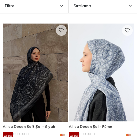
Filtre
Sıralama
Allica Desen Soft Şal - Siyah
Allica Desen Şal - Füme
600,00
TL
600,00
TL
%
50
%
50