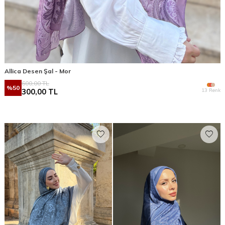
Allica Desen Şal - Mor
600,00
TL
%
50
13 Renk
300,00
TL