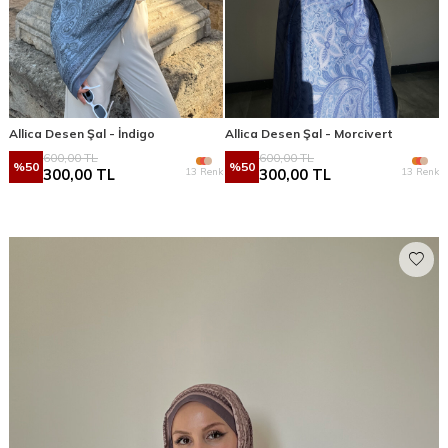
Allica Desen Şal - İndigo
Allica Desen Şal - Morcivert
600,00
TL
600,00
TL
%
50
%
50
13 Renk
13 Renk
300,00
TL
300,00
TL