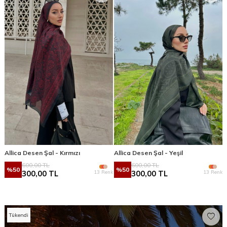
Allica Desen Şal - Kırmızı
Allica Desen Şal - Yeşil
600,00
TL
600,00
TL
%
50
%
50
13 Renk
13 Renk
300,00
TL
300,00
TL
Tükendi