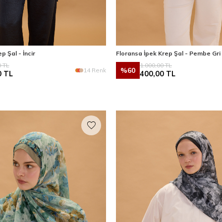
p Şal - İncir
Floransa İpek Krep Şal - Pembe Gri
0
TL
1.000,00
TL
%
60
14 Renk
0
TL
400,00
TL