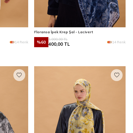
Floransa İpek Krep Şal - Lacivert
1.000,00
TL
%
60
14 Renk
14 Renk
400,00
TL