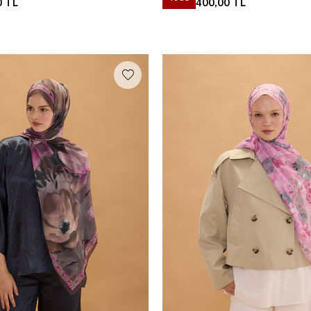
0
TL
400,00
TL