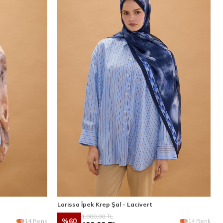
Larissa İpek Krep Şal - Lacivert
1.000,00
TL
%
60
14 Renk
14 Renk