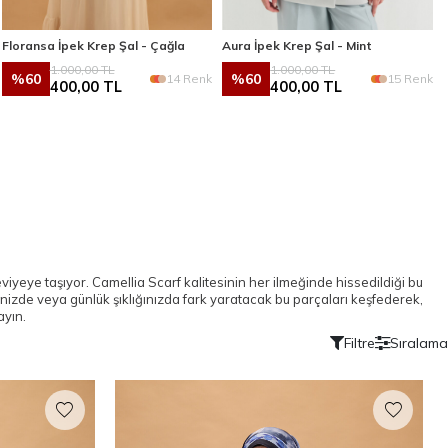
Floransa İpek Krep Şal - Çağla
Aura İpek Krep Şal - Mint
1.000,00
TL
1.000,00
TL
%
60
%
60
14 Renk
15 Renk
400,00
TL
400,00
TL
seviyeye taşıyor. Camellia Scarf kalitesinin her ilmeğinde hissedildiği bu
rinizde veya günlük şıklığınızda fark yaratacak bu parçaları keşfederek,
ayın.
Filtre
Sıralama