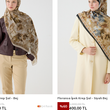
rep Şal - Bej
Floransa İpek Krep Şal - Siyah Bej
0
TL
1.000,00
TL
%
60
14 Renk
0
TL
400,00
TL