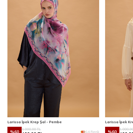
Larissa İpek Krep Şal - Pembe
Larissa İpek Kr
1.000,00
TL
1.000,0
%
60
%
60
14 Renk