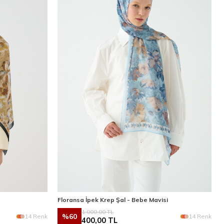
Floransa İpek Krep Şal - Bebe Mavisi
1.000,00
TL
%
60
14 Renk
14 Renk
400,00
TL