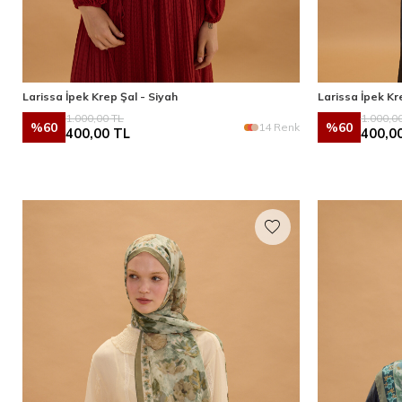
Larissa İpek Krep Şal - Siyah
Larissa İpek Kre
1.000,00
TL
1.000,0
%
60
%
60
14 Renk
400,00
TL
400,0