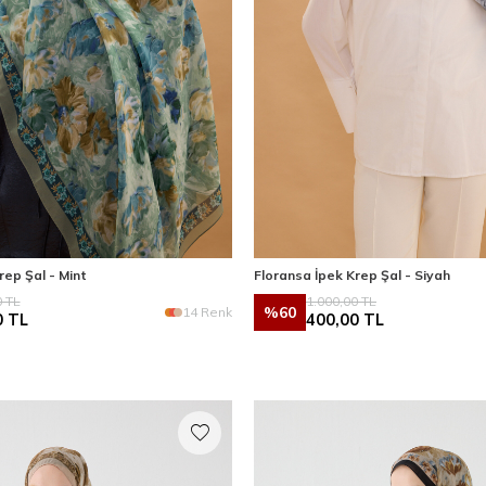
rep Şal - Mint
Floransa İpek Krep Şal - Siyah
0
TL
1.000,00
TL
%
60
14 Renk
0
TL
400,00
TL