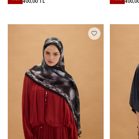
400,00
TL
400,0