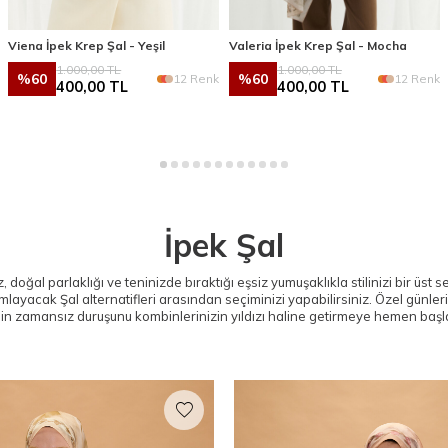
Viena İpek Krep Şal - Yeşil
Valeria İpek Krep Şal - Mocha
1.000,00
TL
1.000,00
TL
%
60
%
60
12 Renk
12 Renk
400,00
TL
400,00
TL
İpek Şal
 doğal parlaklığı ve teninizde bıraktığı eşsiz yumuşaklıkla stilinizi bir üst 
amlayacak
Şal
alternatifleri arasından seçiminizi yapabilirsiniz. Özel günle
in zamansız duruşunu kombinlerinizin yıldızı haline getirmeye hemen başl