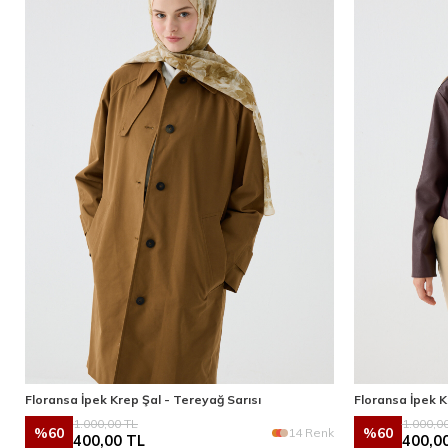
Floransa İpek Krep Şal - Tereyağ Sarısı
Floransa İpek K
1.000,00
TL
1.000,0
%
60
%
60
14 Renk
400,00
TL
400,0