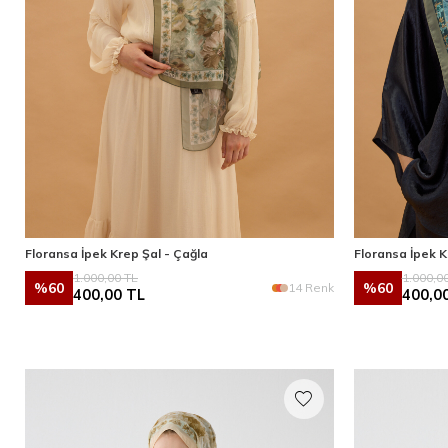
Floransa İpek Krep Şal - Çağla
Floransa İpek K
1.000,00
TL
1.000,0
%
60
%
60
14 Renk
400,00
TL
400,0