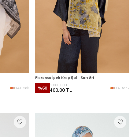
Floransa İpek Krep Şal - Sarı Gri
1.000,00
TL
%
60
14 Renk
14 Renk
400,00
TL