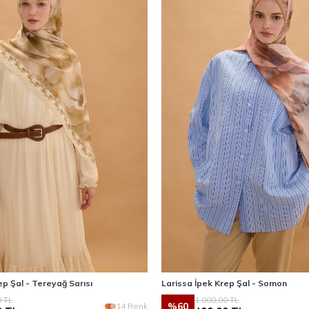
ep Şal - Tereyağ Sarısı
Larissa İpek Krep Şal - Somon
0
TL
1.000,00
TL
%
60
14 Renk