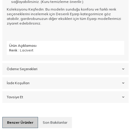
sağlayabilirsiniz. (Kuru temizleme önerilir.)
Koleksiyonu Keşfedin: Bu modelin sunduğu konforu ve farklı renk
seçeneklerini incelemek için
Desenli Eşarp
kategorimize göz
atabilir, gardırobunuzun diğer eksikleri için tüm
Eşarp
modellerimizi
ziyaret edebilirsiniz.
Ürün Açıklaması
Renk
: Lacivert
Ödeme Seçenekleri
İade Koşulları
Tavsiye Et
Benzer Ürünler
Son Bakılanlar