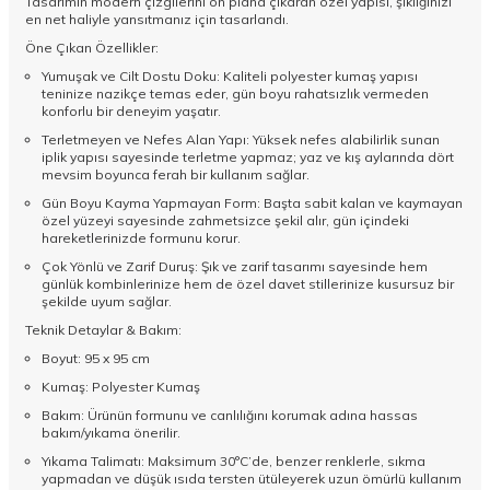
Tasarımın modern çizgilerini ön plana çıkaran özel yapısı, şıklığınızı
en net haliyle yansıtmanız için tasarlandı.
Öne Çıkan Özellikler:
Yumuşak ve Cilt Dostu Doku: Kaliteli polyester kumaş yapısı
teninize nazikçe temas eder, gün boyu rahatsızlık vermeden
konforlu bir deneyim yaşatır.
Terletmeyen ve Nefes Alan Yapı: Yüksek nefes alabilirlik sunan
iplik yapısı sayesinde terletme yapmaz; yaz ve kış aylarında dört
mevsim boyunca ferah bir kullanım sağlar.
Gün Boyu Kayma Yapmayan Form: Başta sabit kalan ve kaymayan
özel yüzeyi sayesinde zahmetsizce şekil alır, gün içindeki
hareketlerinizde formunu korur.
Çok Yönlü ve Zarif Duruş: Şık ve zarif tasarımı sayesinde hem
günlük kombinlerinize hem de özel davet stillerinize kusursuz bir
şekilde uyum sağlar.
Teknik Detaylar & Bakım:
Boyut: 95 x 95 cm
Kumaş: Polyester Kumaş
Bakım: Ürünün formunu ve canlılığını korumak adına hassas
bakım/yıkama önerilir.
Yıkama Talimatı: Maksimum 30°C’de, benzer renklerle, sıkma
yapmadan ve düşük ısıda tersten ütüleyerek uzun ömürlü kullanım