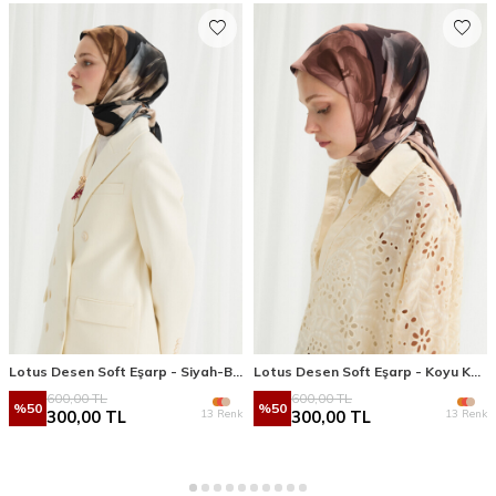
Lotus Desen Soft Eşarp - Siyah-Bej
Lotus Desen Soft Eşarp - Koyu Kahve
600,00
TL
600,00
TL
%
50
%
50
13 Renk
13 Renk
300,00
TL
300,00
TL