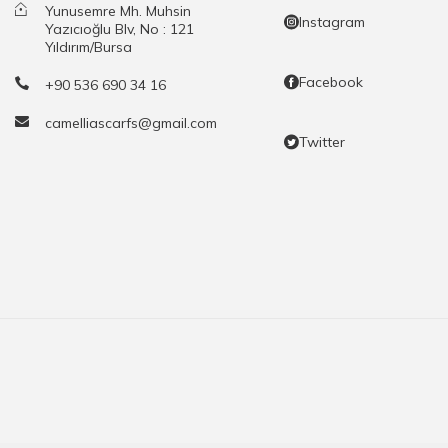
Yunusemre Mh. Muhsin
Instagram
Yazıcıoğlu Blv, No : 121
Yıldırım/Bursa
Facebook
+90 536 690 34 16
camelliascarfs@gmail.com
Twitter