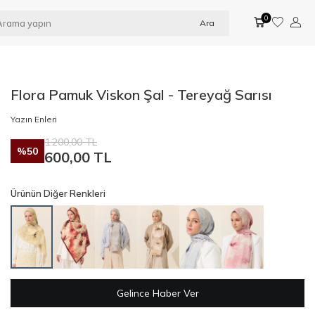
0
Ara
Flora Pamuk Viskon Şal - Tereyağ Sarısı
Yazın Enleri
1.200,00
TL
%
50
600,00
TL
Ürünün Diğer Renkleri
Gelince Haber Ver