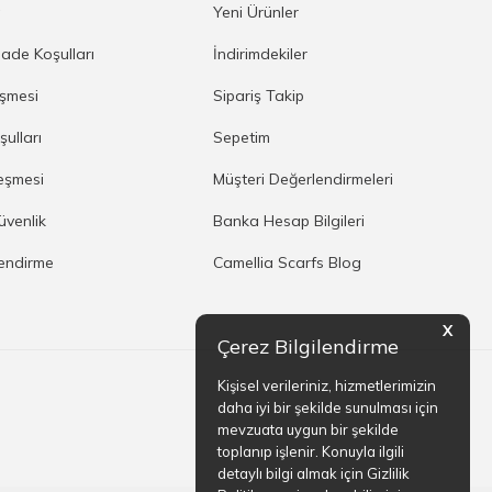
a
Yeni Ürünler
İade Koşulları
İndirimdekiler
eşmesi
Sipariş Takip
şulları
Sepetim
eşmesi
Müşteri Değerlendirmeleri
Güvenlik
Banka Hesap Bilgileri
lendirme
Camellia Scarfs Blog
X
Çerez Bilgilendirme
Kişisel verileriniz, hizmetlerimizin
daha iyi bir şekilde sunulması için
mevzuata uygun bir şekilde
toplanıp işlenir. Konuyla ilgili
detaylı bilgi almak için Gizlilik