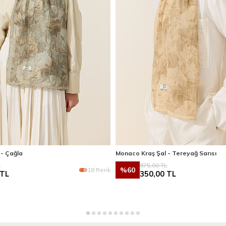
 - Çağla
Monaco Kraş Şal - Tereyağ Sarısı
L
875,00
TL
%
60
18 Renk
TL
350,00
TL