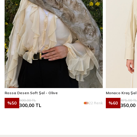
Rossa Desen Soft Şal - Olive
Monaco Kraş Şal
600,00
TL
875,00
T
%
50
%
60
k
22 Renk
300,00
TL
350,00