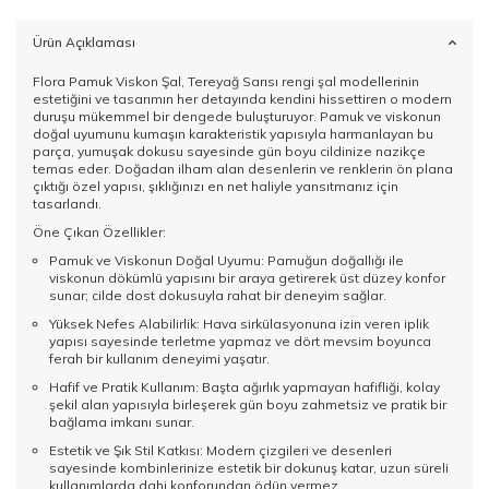
Ürün Açıklaması
Flora Pamuk Viskon Şal, Tereyağ Sarısı rengi şal modellerinin
estetiğini ve tasarımın her detayında kendini hissettiren o modern
duruşu mükemmel bir dengede buluşturuyor. Pamuk ve viskonun
doğal uyumunu kumaşın karakteristik yapısıyla harmanlayan bu
parça, yumuşak dokusu sayesinde gün boyu cildinize nazikçe
temas eder. Doğadan ilham alan desenlerin ve renklerin ön plana
çıktığı özel yapısı, şıklığınızı en net haliyle yansıtmanız için
tasarlandı.
Öne Çıkan Özellikler:
Pamuk ve Viskonun Doğal Uyumu: Pamuğun doğallığı ile
viskonun dökümlü yapısını bir araya getirerek üst düzey konfor
sunar; cilde dost dokusuyla rahat bir deneyim sağlar.
Yüksek Nefes Alabilirlik: Hava sirkülasyonuna izin veren iplik
yapısı sayesinde terletme yapmaz ve dört mevsim boyunca
ferah bir kullanım deneyimi yaşatır.
Hafif ve Pratik Kullanım: Başta ağırlık yapmayan hafifliği, kolay
şekil alan yapısıyla birleşerek gün boyu zahmetsiz ve pratik bir
bağlama imkanı sunar.
Estetik ve Şık Stil Katkısı: Modern çizgileri ve desenleri
sayesinde kombinlerinize estetik bir dokunuş katar, uzun süreli
kullanımlarda dahi konforundan ödün vermez.