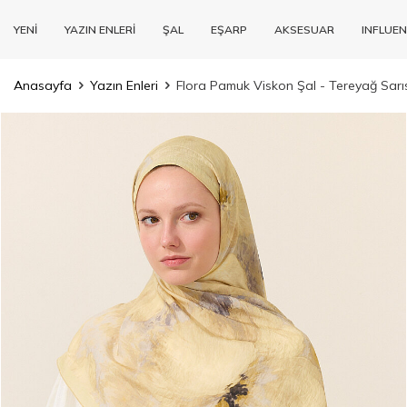
YENİ
YAZIN ENLERİ
ŞAL
EŞARP
AKSESUAR
INFLUEN
Anasayfa
Yazın Enleri
Flora Pamuk Viskon Şal - Tereyağ Sarı