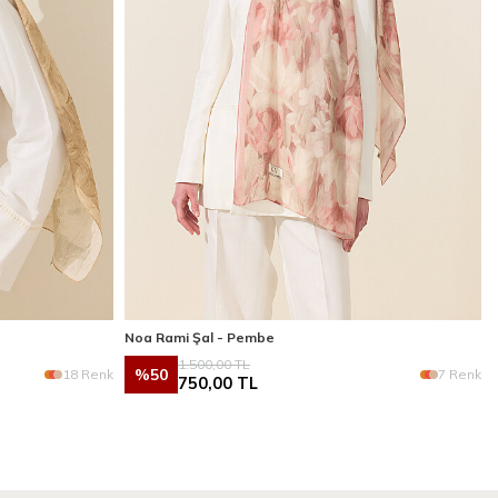
Noa Rami Şal - Pembe
1.500,00
TL
%
50
18 Renk
7 Renk
750,00
TL