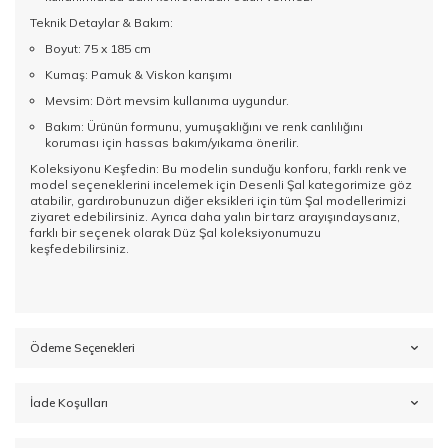
Teknik Detaylar & Bakım:
Boyut: 75 x 185 cm
Kumaş: Pamuk & Viskon karışımı
Mevsim: Dört mevsim kullanıma uygundur.
Bakım: Ürünün formunu, yumuşaklığını ve renk canlılığını
koruması için hassas bakım/yıkama önerilir.
Koleksiyonu Keşfedin: Bu modelin sunduğu konforu, farklı renk ve
model seçeneklerini incelemek için
Desenli Şal
kategorimize göz
atabilir, gardırobunuzun diğer eksikleri için tüm
Şal
modellerimizi
ziyaret edebilirsiniz. Ayrıca daha yalın bir tarz arayışındaysanız,
farklı bir seçenek olarak
Düz Şal
koleksiyonumuzu
keşfedebilirsiniz.
Ödeme Seçenekleri
İade Koşulları