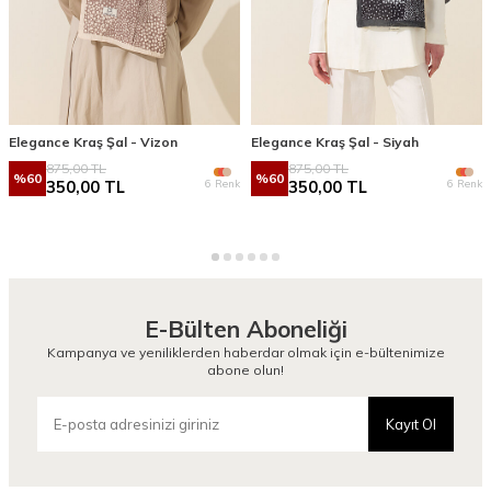
Elegance Kraş Şal - Vizon
Elegance Kraş Şal - Siyah
875,00
TL
875,00
TL
%
60
%
60
6 Renk
6 Renk
350,00
TL
350,00
TL
E-Bülten Aboneliği
Kampanya ve yeniliklerden haberdar olmak için e-bültenimize
abone olun!
Kayıt Ol