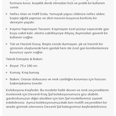
formunu korur, kırışıklık derdi olmadan hızlı ve pratik bir kullanım
sunar.
Nefes Alan ve Hafif Doku: Yumuşak yapısı cildinize nefes aldırır,
başta ağırlık yapmaz ve dört mevsim boyunca konforlu bir
deneyim yaşatır.
Kayma Yapmayan Tasarım: Kaymayan özel yüzeyi sayesinde gün
boyu sabit kalır, ekstra sabitleyiciye ihtiyaç duymadan güvenli bir
kullanım sağlar.
Tok ve Hacimli Duruş: Başta sönük durmayan, şık ve hacimli bir
görünüm oluşturarak hem günlük hem de özel gün kombinlerinize
kusursuz uyum sağlar.
Teknik Detaylar & Bakım:
Boyut: 75 x 190 cm
Kumaş: Kraş kumaş
Bakım: Ürünün dokusunu ve renk canlılığını koruması için hassas
bakım/yıkama önerilir.
Koleksiyonu Keşfedin: Bu modelin farklı desen ve renk seçeneklerini
incelemek için
Desenli Kraş Şal
koleksiyonumuza göz atabilir,
gardırobunuzun diğer eksikleri için tüm
Şal
modellerimizi ziyaret
edebilirsiniz. Ayrıca koleksiyonumuzdaki tüm motifli seçenekleri bir
arada görmek isterseniz
Desenli Şal
kategorimizi keşfedebilirsiniz.