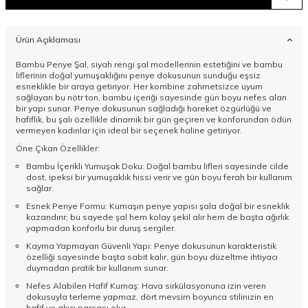
Ürün Açıklaması
Bambu Penye Şal,
siyah rengi şal
modellerinin estetiğini ve bambu
liflerinin doğal yumuşaklığını penye dokusunun sunduğu eşsiz
esneklikle bir araya getiriyor. Her kombine zahmetsizce uyum
sağlayan bu nötr ton, bambu içeriği sayesinde gün boyu nefes alan
bir yapı sunar. Penye dokusunun sağladığı hareket özgürlüğü ve
hafiflik, bu şalı özellikle dinamik bir gün geçiren ve konforundan ödün
vermeyen kadınlar için ideal bir seçenek haline getiriyor.
Öne Çıkan Özellikler:
Bambu İçerikli Yumuşak Doku: Doğal bambu lifleri sayesinde cilde
dost, ipeksi bir yumuşaklık hissi verir ve gün boyu ferah bir kullanım
sağlar.
Esnek Penye Formu: Kumaşın penye yapısı şala doğal bir esneklik
kazandırır; bu sayede şal hem kolay şekil alır hem de başta ağırlık
yapmadan konforlu bir duruş sergiler.
Kayma Yapmayan Güvenli Yapı: Penye dokusunun karakteristik
özelliği sayesinde başta sabit kalır, gün boyu düzeltme ihtiyacı
duymadan pratik bir kullanım sunar.
Nefes Alabilen Hafif Kumaş: Hava sirkülasyonuna izin veren
dokusuyla terleme yapmaz, dört mevsim boyunca stilinizin en
hafif ve akıcı parçası olur.