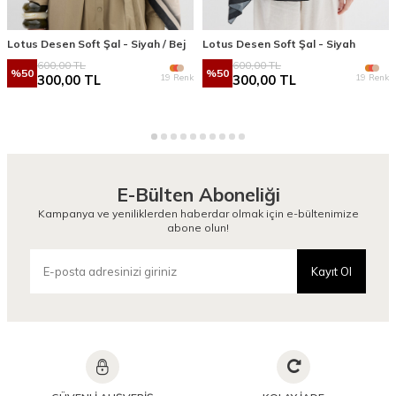
Lotus Desen Soft Şal - Siyah / Bej
Lotus Desen Soft Şal - Siyah
600,00
TL
600,00
TL
%
50
%
50
19 Renk
19 Renk
300,00
TL
300,00
TL
E-Bülten Aboneliği
Kampanya ve yeniliklerden haberdar olmak için e-bültenimize
abone olun!
Kayıt Ol