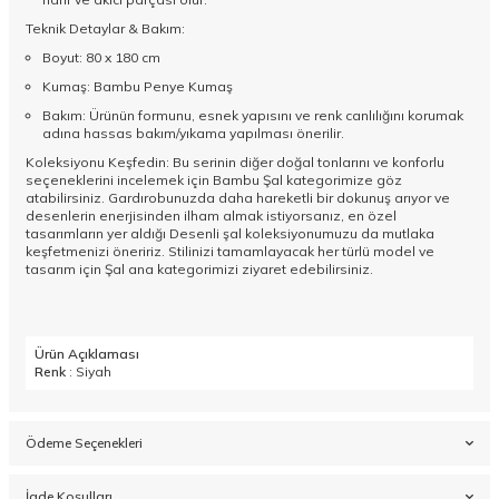
Teknik Detaylar & Bakım:
Boyut: 80 x 180 cm
Kumaş: Bambu Penye Kumaş
Bakım: Ürünün formunu, esnek yapısını ve renk canlılığını korumak
adına hassas bakım/yıkama yapılması önerilir.
Koleksiyonu Keşfedin: Bu serinin diğer doğal tonlarını ve konforlu
seçeneklerini incelemek için
Bambu Şal
kategorimize göz
atabilirsiniz. Gardırobunuzda daha hareketli bir dokunuş arıyor ve
desenlerin enerjisinden ilham almak istiyorsanız, en özel
tasarımların yer aldığı
Desenli şal
koleksiyonumuzu da mutlaka
keşfetmenizi öneririz. Stilinizi tamamlayacak her türlü model ve
tasarım için
Şal
ana kategorimizi ziyaret edebilirsiniz.
Ürün Açıklaması
Renk
: Siyah
Ödeme Seçenekleri
İade Koşulları