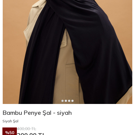
Bambu Penye Şal - siyah
Siyah Şal
400,00
TL
%
50