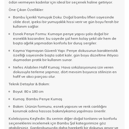
ödün vermeyen kadınlar için ideal bir seçenek haline getiriyor.
Öne Çıkan Özellikler:
Bambu İçerikli Yumuşak Doku: Doğal bambu lifleri sayesinde
cilde dost, ipeksi bir yumuşaklık hissi verir ve gün boyu ferah bir
kullanım sağlar.
Esnek Penye Formu: Kumaşın penye yapısı şala doğal bir
esneklik kazandırır; bu sayede şal hem kolay şekil alır hem de
başta ağırlık yapmadan konforlu bir duruş sergiler.
Kayma Yapmayan Güvenli Yapı: Penye dokusunun karakteristik
özelliği sayesinde başta sabit kalır, gün boyu düzeltme ihtiyacı
duymadan pratik bir kullanım sunar.
Nefes Alabilen Hafif Kumaş: Hava sirkülasyonuna izin veren
dokusuyla terleme yapmaz, dört mevsim boyunca stilinizin en
hafif ve akıcı parçası olur.
Teknik Detaylar & Bakım:
Boyut: 80 x 180 cm
Kumaş: Bambu Penye Kumaş
Bakım: Ürünün formunu, esnek yapısını ve renk canlılığını
korumak adına hassas bakım/yıkama yapılması önerilir.
Koleksiyonu Keşfedin: Bu serinin diğer doğal tonlarını ve konforlu
seçeneklerini incelemek için
Bambu Şal
kategorimize göz
atabilirsiniz. Gardırobunuzda daha hareketli bir dokunuş arıyor ve