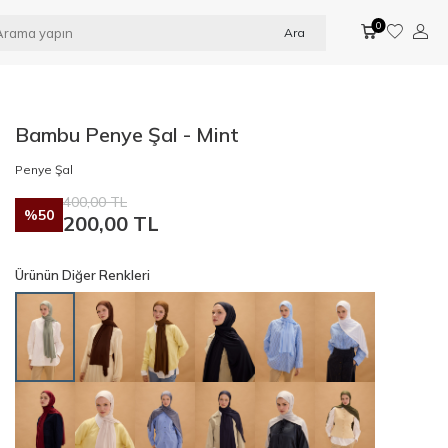
0
Ara
Bambu Penye Şal - Mint
Penye Şal
400,00
TL
%
50
200,00
TL
Ürünün Diğer Renkleri