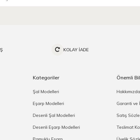
İŞ
KOLAY İADE
Kategoriler
Önemli Bil
Şal Modelleri
Hakkımızd
Eşarp Modelleri
Garanti ve 
Desenli Şal Modelleri
Satış Sözl
Desenli Eşarp Modelleri
Teslimat Ko
Pamuklu Eşarp
Üyelik Sözl