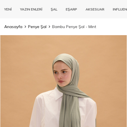
YENİ
YAZIN ENLERİ
ŞAL
EŞARP
AKSESUAR
INFLUEN
Anasayfa
Penye Şal
Bambu Penye Şal - Mint