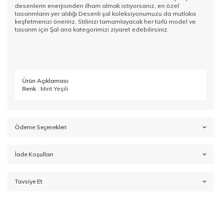
desenlerin enerjisinden ilham almak istiyorsanız, en özel
tasarımların yer aldığı
Desenli şal
koleksiyonumuzu da mutlaka
keşfetmenizi öneririz. Stilinizi tamamlayacak her türlü model ve
tasarım için
Şal
ana kategorimizi ziyaret edebilirsiniz.
Ürün Açıklaması
Renk
: Mint Yeşili
Ödeme Seçenekleri
İade Koşulları
Tavsiye Et