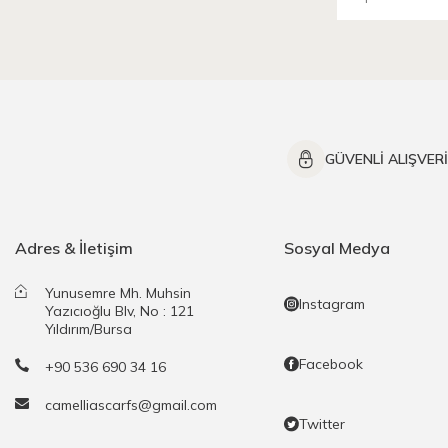
GÜVENLİ ALIŞVER
Adres & İletişim
Sosyal Medya
Yunusemre Mh. Muhsin
Instagram
Yazıcıoğlu Blv, No : 121
Yıldırım/Bursa
Facebook
+90 536 690 34 16
camelliascarfs@gmail.com
Twitter