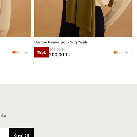
Bambu Penye Şal - Yağ Yeşili
400,00
TL
%
50
24 Renk
24 Renk
200,00
TL
lun!
Kayıt Ol