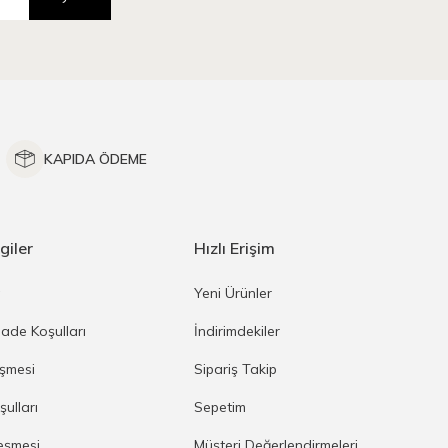
KAPIDA ÖDEME
giler
Hızlı Erişim
a
Yeni Ürünler
İade Koşulları
İndirimdekiler
eşmesi
Sipariş Takip
şulları
Sepetim
eşmesi
Müşteri Değerlendirmeleri