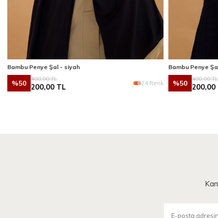
Bambu Penye Şal - siyah
Bambu Penye Şal
400,00
TL
400,00
T
%
50
%
50
k
24 Renk
200,00
TL
200,00
Kam