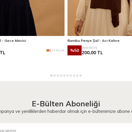
 - Gece Mavisi
Bambu Penye Şal - Acı Kahve
L
400,00
TL
%
50
24 Renk
TL
200,00
TL
E-Bülten Aboneliği
panya ve yeniliklerden haberdar olmak için e-bültenimize abone o