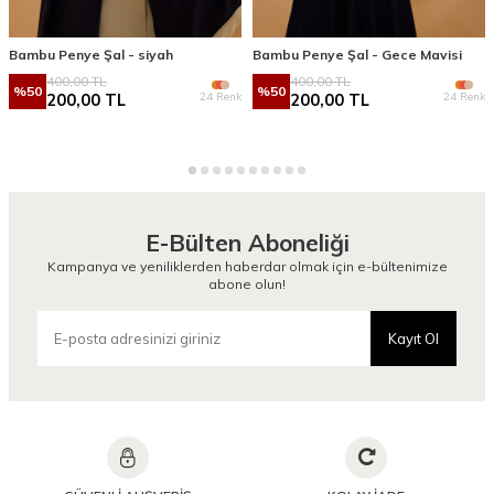
Bambu Penye Şal - siyah
Bambu Penye Şal - Gece Mavisi
400,00
TL
400,00
TL
%
50
%
50
24 Renk
24 Renk
200,00
TL
200,00
TL
E-Bülten Aboneliği
Kampanya ve yeniliklerden haberdar olmak için e-bültenimize
abone olun!
Kayıt Ol