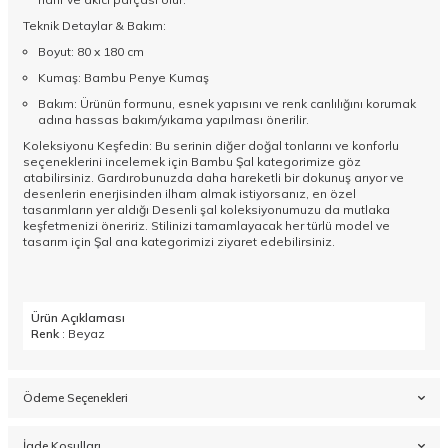
Teknik Detaylar & Bakım:
Boyut: 80 x 180 cm
Kumaş: Bambu Penye Kumaş
Bakım: Ürünün formunu, esnek yapısını ve renk canlılığını korumak
adına hassas bakım/yıkama yapılması önerilir.
Koleksiyonu Keşfedin: Bu serinin diğer doğal tonlarını ve konforlu
seçeneklerini incelemek için
Bambu Şal
kategorimize göz
atabilirsiniz. Gardırobunuzda daha hareketli bir dokunuş arıyor ve
desenlerin enerjisinden ilham almak istiyorsanız, en özel
tasarımların yer aldığı
Desenli şal
koleksiyonumuzu da mutlaka
keşfetmenizi öneririz. Stilinizi tamamlayacak her türlü model ve
tasarım için
Şal
ana kategorimizi ziyaret edebilirsiniz.
Ürün Açıklaması
Renk
: Beyaz
Ödeme Seçenekleri
İade Koşulları