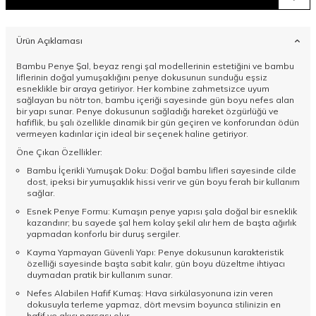
Ürün Açıklaması
Bambu Penye Şal, beyaz rengi şal modellerinin estetiğini ve bambu
liflerinin doğal yumuşaklığını penye dokusunun sunduğu eşsiz
esneklikle bir araya getiriyor. Her kombine zahmetsizce uyum
sağlayan bu nötr ton, bambu içeriği sayesinde gün boyu nefes alan
bir yapı sunar. Penye dokusunun sağladığı hareket özgürlüğü ve
hafiflik, bu şalı özellikle dinamik bir gün geçiren ve konforundan ödün
vermeyen kadınlar için ideal bir seçenek haline getiriyor.
Öne Çıkan Özellikler:
Bambu İçerikli Yumuşak Doku: Doğal bambu lifleri sayesinde cilde
dost, ipeksi bir yumuşaklık hissi verir ve gün boyu ferah bir kullanım
sağlar.
Esnek Penye Formu: Kumaşın penye yapısı şala doğal bir esneklik
kazandırır; bu sayede şal hem kolay şekil alır hem de başta ağırlık
yapmadan konforlu bir duruş sergiler.
Kayma Yapmayan Güvenli Yapı: Penye dokusunun karakteristik
özelliği sayesinde başta sabit kalır, gün boyu düzeltme ihtiyacı
duymadan pratik bir kullanım sunar.
Nefes Alabilen Hafif Kumaş: Hava sirkülasyonuna izin veren
dokusuyla terleme yapmaz, dört mevsim boyunca stilinizin en
hafif ve akıcı parçası olur.