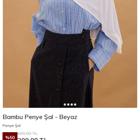
Bambu Penye Şal - Beyaz
Penye Şal
400,00
TL
%
50