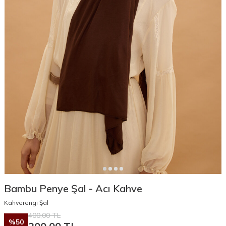
Bambu Penye Şal - Acı Kahve
Kahverengi Şal
400,00
TL
%
50