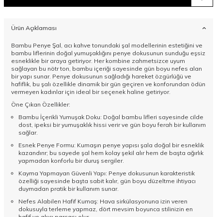
Ürün Açıklaması
Bambu Penye Şal,
acı kahve tonundaki şal
modellerinin estetiğini ve
bambu liflerinin doğal yumuşaklığını penye dokusunun sunduğu eşsiz
esneklikle bir araya getiriyor. Her kombine zahmetsizce uyum
sağlayan bu nötr ton, bambu içeriği sayesinde gün boyu nefes alan
bir yapı sunar. Penye dokusunun sağladığı hareket özgürlüğü ve
hafiflik, bu şalı özellikle dinamik bir gün geçiren ve konforundan ödün
vermeyen kadınlar için ideal bir seçenek haline getiriyor.
Öne Çıkan Özellikler:
Bambu İçerikli Yumuşak Doku: Doğal bambu lifleri sayesinde cilde
dost, ipeksi bir yumuşaklık hissi verir ve gün boyu ferah bir kullanım
sağlar.
Esnek Penye Formu: Kumaşın penye yapısı şala doğal bir esneklik
kazandırır; bu sayede şal hem kolay şekil alır hem de başta ağırlık
yapmadan konforlu bir duruş sergiler.
Kayma Yapmayan Güvenli Yapı: Penye dokusunun karakteristik
özelliği sayesinde başta sabit kalır, gün boyu düzeltme ihtiyacı
duymadan pratik bir kullanım sunar.
Nefes Alabilen Hafif Kumaş: Hava sirkülasyonuna izin veren
dokusuyla terleme yapmaz, dört mevsim boyunca stilinizin en
hafif ve akıcı parçası olur.