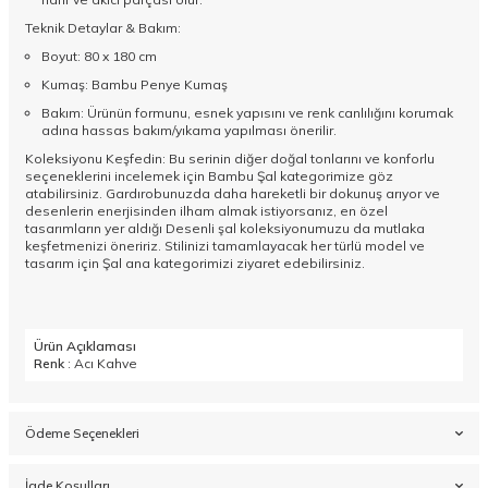
Teknik Detaylar & Bakım:
Boyut: 80 x 180 cm
Kumaş: Bambu Penye Kumaş
Bakım: Ürünün formunu, esnek yapısını ve renk canlılığını korumak
adına hassas bakım/yıkama yapılması önerilir.
Koleksiyonu Keşfedin: Bu serinin diğer doğal tonlarını ve konforlu
seçeneklerini incelemek için
Bambu Şal
kategorimize göz
atabilirsiniz. Gardırobunuzda daha hareketli bir dokunuş arıyor ve
desenlerin enerjisinden ilham almak istiyorsanız, en özel
tasarımların yer aldığı
Desenli şal
koleksiyonumuzu da mutlaka
keşfetmenizi öneririz. Stilinizi tamamlayacak her türlü model ve
tasarım için
Şal
ana kategorimizi ziyaret edebilirsiniz.
Ürün Açıklaması
Renk
: Acı Kahve
Ödeme Seçenekleri
İade Koşulları