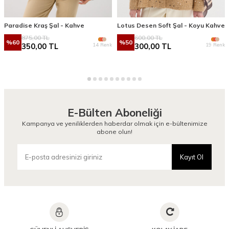
Paradise Kraş Şal - Kahve
Lotus Desen Soft Şal - Koyu Kahve
875,00
TL
600,00
TL
%
60
%
50
14 Renk
19 Renk
350,00
TL
300,00
TL
E-Bülten Aboneliği
Kampanya ve yeniliklerden haberdar olmak için e-bültenimize
abone olun!
Kayıt Ol