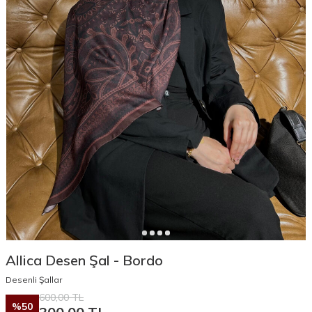
Allica Desen Şal - Bordo
Desenli Şallar
600,00
TL
%
50