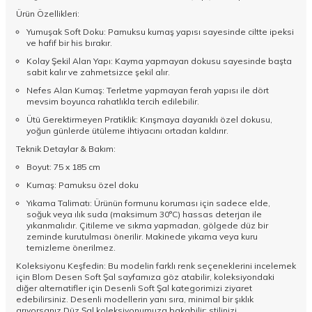
Ürün Özellikleri:
Yumuşak Soft Doku: Pamuksu kumaş yapısı sayesinde ciltte ipeksi
ve hafif bir his bırakır.
Kolay Şekil Alan Yapı: Kayma yapmayan dokusu sayesinde başta
sabit kalır ve zahmetsizce şekil alır.
Nefes Alan Kumaş: Terletme yapmayan ferah yapısı ile dört
mevsim boyunca rahatlıkla tercih edilebilir.
Ütü Gerektirmeyen Pratiklik: Kırışmaya dayanıklı özel dokusu,
yoğun günlerde ütüleme ihtiyacını ortadan kaldırır.
Teknik Detaylar & Bakım:
Boyut: 75 x 185 cm
Kumaş: Pamuksu özel doku
Yıkama Talimatı: Ürünün formunu koruması için sadece elde,
soğuk veya ılık suda (maksimum 30°C) hassas deterjan ile
yıkanmalıdır. Çitileme ve sıkma yapmadan, gölgede düz bir
zeminde kurutulması önerilir. Makinede yıkama veya kuru
temizleme önerilmez.
Koleksiyonu Keşfedin: Bu modelin farklı renk seçeneklerini incelemek
için Blom Desen Soft Şal sayfamıza göz atabilir, koleksiyondaki
diğer alternatifler için
Desenli Soft Şal
kategorimizi ziyaret
edebilirsiniz. Desenli modellerin yanı sıra, minimal bir şıklık
arıyorsanız
Düz Şal
koleksiyonumuza bakabilir; stilinizi