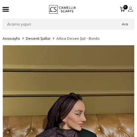
0
Ara
Anasayfa
Desenli Şallar
Allica Desen Şal - Bordo