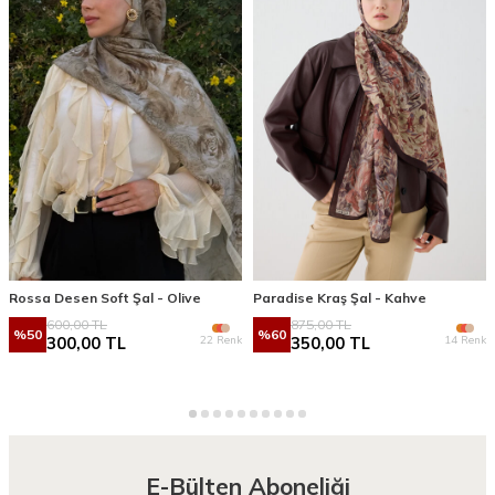
Rossa Desen Soft Şal - Olive
Paradise Kraş Şal - Kahve
600,00
TL
875,00
TL
%
50
%
60
22 Renk
14 Renk
300,00
TL
350,00
TL
E-Bülten Aboneliği