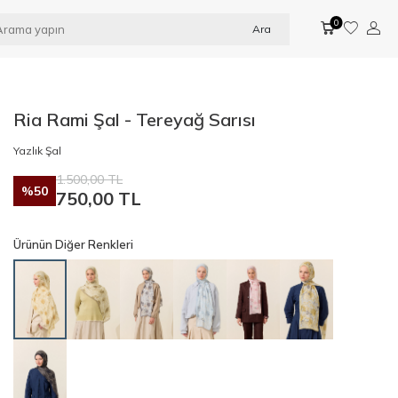
0
Ara
Ria Rami Şal - Tereyağ Sarısı
Yazlık Şal
1.500,00
TL
%
50
750,00
TL
Ürünün Diğer Renkleri