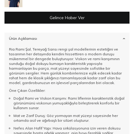
Gelince Haber Ver
Ürün Açıklaması
Ria Rami Şal, Tereyağ Sarısı rengi şal modellerinin estetiğini ve
tasarımın her detayında kendini hissettiren o modern duruşu
mükemmel bir dengede buluşturuyor. Viskon ve rami karışımının
sunduğu doğal dokuyu kumaşın karakteristik yapısıyla
harmanlayan bu parça, mat yüzeyi sayesinde sofistike bir
görünüm sergiler. Hem günlük kombinlerinize eşlik edecek kadar
rahat hem de klasik şıklığınızı tamamlayacak kadar zarif olan bu
model, gardırobunuzun en işlevsel parçalarından biri olacak.
Öne Çıkan Özellikler:
Doğal Rami ve Viskon Karışımı: Rami liflerinin karakteristik doğal
görünümünü viskonun yumuşaklığıyla birleştirerek konforlu bir
kullanım sunar.
Mat ve Zarif Duruş: Göz yormayan mat yüzeyi sayesinde her
ortamda asil ve ağırbaşlı bir silüet oluşturur.
Nefes Alan Hafif Yapı: Hava sirkülasyonuna izin veren dokusu
sayesinde başta ağırlık yapmaz, gün boyu ferahlık sağlar.