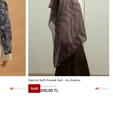
Siesta Soft Pamuk Şal - Acı Kahve
1.000,00
TL
%
60
15 Renk
9 Renk
400,00
TL