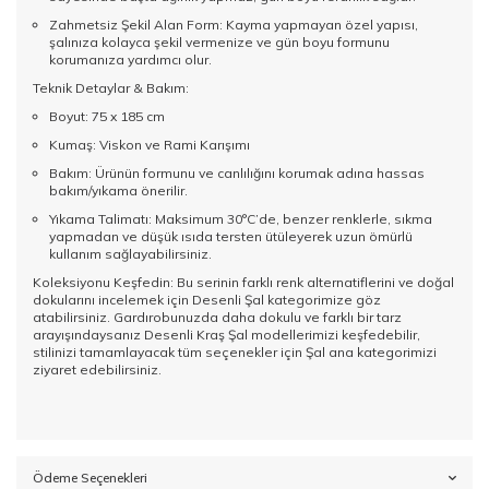
Zahmetsiz Şekil Alan Form: Kayma yapmayan özel yapısı,
şalınıza kolayca şekil vermenize ve gün boyu formunu
korumanıza yardımcı olur.
Teknik Detaylar & Bakım:
Boyut: 75 x 185 cm
Kumaş: Viskon ve Rami Karışımı
Bakım: Ürünün formunu ve canlılığını korumak adına hassas
bakım/yıkama önerilir.
Yıkama Talimatı: Maksimum 30°C’de, benzer renklerle, sıkma
yapmadan ve düşük ısıda tersten ütüleyerek uzun ömürlü
kullanım sağlayabilirsiniz.
Koleksiyonu Keşfedin: Bu serinin farklı renk alternatiflerini ve doğal
dokularını incelemek için
Desenli Şal
kategorimize göz
atabilirsiniz. Gardırobunuzda daha dokulu ve farklı bir tarz
arayışındaysanız
Desenli Kraş Şal
modellerimizi keşfedebilir,
stilinizi tamamlayacak tüm seçenekler için
Şal
ana kategorimizi
ziyaret edebilirsiniz.
Ödeme Seçenekleri