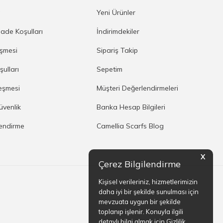
a
Yeni Ürünler
İade Koşulları
İndirimdekiler
eşmesi
Sipariş Takip
şulları
Sepetim
eşmesi
Müşteri Değerlendirmeleri
Güvenlik
Banka Hesap Bilgileri
lendirme
Camellia Scarfs Blog
X
Çerez Bilgilendirme
Kişisel verileriniz, hizmetlerimizin
daha iyi bir şekilde sunulması için
mevzuata uygun bir şekilde
toplanıp işlenir. Konuyla ilgili
detaylı bilgi almak için Gizlilik