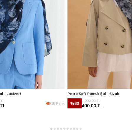
al - Lacivert
Petra Soft Pamuk Şal - Siyah
TL
1.000,00
TL
%
60
15 Renk
TL
400,00
TL