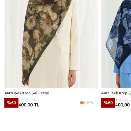
Aura İpek Krep Şal - Yeşil
Aura İpek Krep Ş
1.000,00
TL
1.000,00
%
60
%
60
k
15 Renk
400,00
TL
400,00