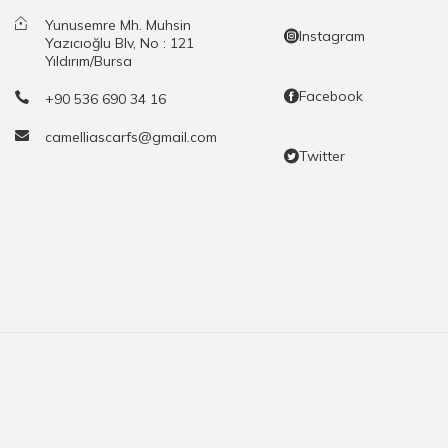
Yunusemre Mh. Muhsin
Instagram
Yazıcıoğlu Blv, No : 121
Yıldırım/Bursa
Facebook
+90 536 690 34 16
camelliascarfs@gmail.com
Twitter