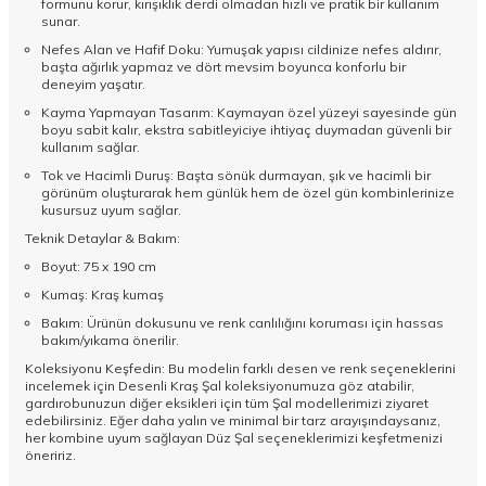
formunu korur, kırışıklık derdi olmadan hızlı ve pratik bir kullanım
sunar.
Nefes Alan ve Hafif Doku: Yumuşak yapısı cildinize nefes aldırır,
başta ağırlık yapmaz ve dört mevsim boyunca konforlu bir
deneyim yaşatır.
Kayma Yapmayan Tasarım: Kaymayan özel yüzeyi sayesinde gün
boyu sabit kalır, ekstra sabitleyiciye ihtiyaç duymadan güvenli bir
kullanım sağlar.
Tok ve Hacimli Duruş: Başta sönük durmayan, şık ve hacimli bir
görünüm oluşturarak hem günlük hem de özel gün kombinlerinize
kusursuz uyum sağlar.
Teknik Detaylar & Bakım:
Boyut: 75 x 190 cm
Kumaş: Kraş kumaş
Bakım: Ürünün dokusunu ve renk canlılığını koruması için hassas
bakım/yıkama önerilir.
Koleksiyonu Keşfedin: Bu modelin farklı desen ve renk seçeneklerini
incelemek için
Desenli Kraş Şal
koleksiyonumuza göz atabilir,
gardırobunuzun diğer eksikleri için tüm
Şal
modellerimizi ziyaret
edebilirsiniz. Eğer daha yalın ve minimal bir tarz arayışındaysanız,
her kombine uyum sağlayan
Düz Şal
seçeneklerimizi keşfetmenizi
öneririz.