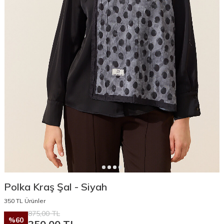
Polka Kraş Şal - Siyah
350 TL Ürünler
875,00
TL
%
60