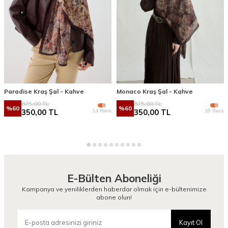
Paradise Kraş Şal - Kahve
Monaco Kraş Şal - Kahve
875,00
TL
875,00
TL
%
60
%
60
14 Renk
18 Renk
350,00
TL
350,00
TL
E-Bülten Aboneliği
Kampanya ve yeniliklerden haberdar olmak için e-bültenimize
abone olun!
Kayıt Ol