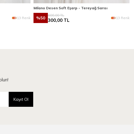
Milano Desen Soft Eşarp - Tereyağ Sarısı
600,00
TL
%
50
13 Renk
13 Renk
300,00
TL
lun!
Kayıt Ol