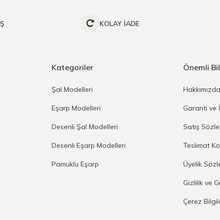
İŞ
KOLAY İADE
Kategoriler
Önemli Bil
Şal Modelleri
Hakkımızd
Eşarp Modelleri
Garanti ve 
Desenli Şal Modelleri
Satış Sözl
Desenli Eşarp Modelleri
Teslimat Ko
Pamuklu Eşarp
Üyelik Sözl
Gizlilik ve 
Çerez Bilgi