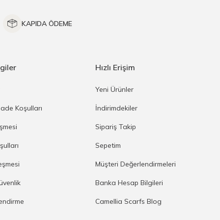
KAPIDA ÖDEME
giler
Hızlı Erişim
a
Yeni Ürünler
İade Koşulları
İndirimdekiler
eşmesi
Sipariş Takip
şulları
Sepetim
eşmesi
Müşteri Değerlendirmeleri
Güvenlik
Banka Hesap Bilgileri
lendirme
Camellia Scarfs Blog