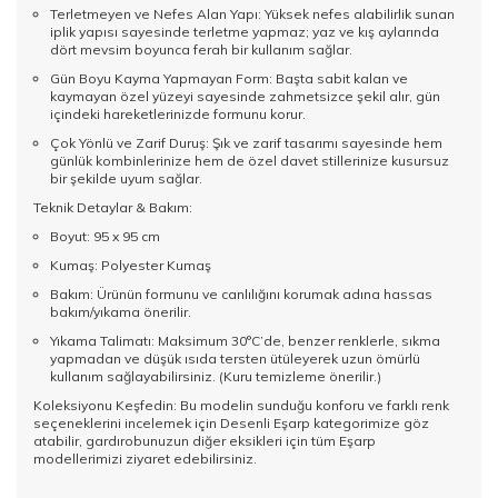
Terletmeyen ve Nefes Alan Yapı: Yüksek nefes alabilirlik sunan
iplik yapısı sayesinde terletme yapmaz; yaz ve kış aylarında
dört mevsim boyunca ferah bir kullanım sağlar.
Gün Boyu Kayma Yapmayan Form: Başta sabit kalan ve
kaymayan özel yüzeyi sayesinde zahmetsizce şekil alır, gün
içindeki hareketlerinizde formunu korur.
Çok Yönlü ve Zarif Duruş: Şık ve zarif tasarımı sayesinde hem
günlük kombinlerinize hem de özel davet stillerinize kusursuz
bir şekilde uyum sağlar.
Teknik Detaylar & Bakım:
Boyut: 95 x 95 cm
Kumaş: Polyester Kumaş
Bakım: Ürünün formunu ve canlılığını korumak adına hassas
bakım/yıkama önerilir.
Yıkama Talimatı: Maksimum 30°C’de, benzer renklerle, sıkma
yapmadan ve düşük ısıda tersten ütüleyerek uzun ömürlü
kullanım sağlayabilirsiniz. (Kuru temizleme önerilir.)
Koleksiyonu Keşfedin: Bu modelin sunduğu konforu ve farklı renk
seçeneklerini incelemek için
Desenli Eşarp
kategorimize göz
atabilir, gardırobunuzun diğer eksikleri için tüm
Eşarp
modellerimizi ziyaret edebilirsiniz.