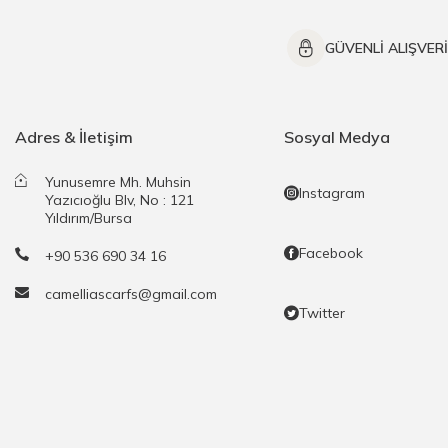
GÜVENLİ ALIŞVER
Adres & İletişim
Sosyal Medya
Yunusemre Mh. Muhsin
Instagram
Yazıcıoğlu Blv, No : 121
Yıldırım/Bursa
Facebook
+90 536 690 34 16
camelliascarfs@gmail.com
Twitter