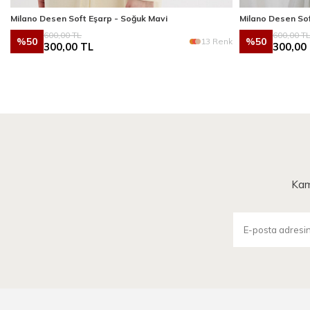
Milano Desen Soft Eşarp - Soğuk Mavi
Milano Desen So
600,00
TL
600,00
T
%
50
%
50
k
13 Renk
300,00
TL
300,00
Kam