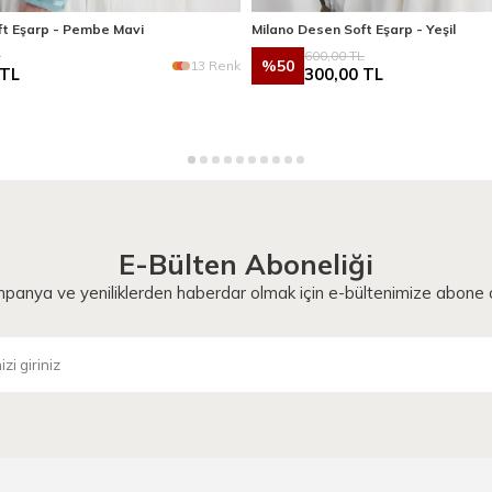
ft Eşarp - Pembe Mavi
Milano Desen Soft Eşarp - Yeşil
L
600,00
TL
%
50
13 Renk
TL
300,00
TL
E-Bülten Aboneliği
panya ve yeniliklerden haberdar olmak için e-bültenimize abone o