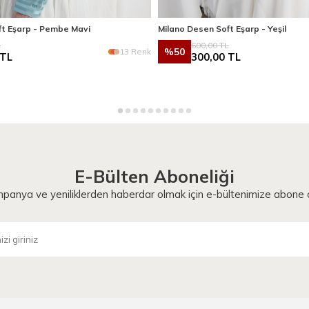
ft Eşarp - Pembe Mavi
Milano Desen Soft Eşarp - Yeşil
L
600,00
TL
%
50
13 Renk
TL
300,00
TL
E-Bülten Aboneliği
panya ve yeniliklerden haberdar olmak için e-bültenimize abone o