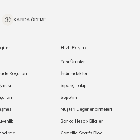
KAPIDA ÖDEME
giler
Hızlı Erişim
a
Yeni Ürünler
İade Koşulları
İndirimdekiler
eşmesi
Sipariş Takip
şulları
Sepetim
eşmesi
Müşteri Değerlendirmeleri
Güvenlik
Banka Hesap Bilgileri
lendirme
Camellia Scarfs Blog