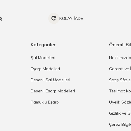
İŞ
KOLAY İADE
Kategoriler
Önemli Bil
Şal Modelleri
Hakkımızd
Eşarp Modelleri
Garanti ve 
Desenli Şal Modelleri
Satış Sözl
Desenli Eşarp Modelleri
Teslimat Ko
Pamuklu Eşarp
Üyelik Sözl
Gizlilik ve 
Çerez Bilgi