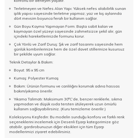
konforlu bir deneyim yaşatır.
Terletmeyen ve Nefes Alan Yapı: Yüksek nefes alabilirlik sunan
iplik yapısı sayesinde terletme yapmaz; yaz ve kış aylarında
dört mevsim boyunca ferah bir kullanım sağlar.
Gün Boyu Kayma Yapmayan Form: Başta sabit kalan ve
kaymayan özel yüzeyi sayesinde zahmetsizce şekil alır, gün
içindeki hareketlerinizde formunu korur.
Çok Yönlü ve Zarif Duruş: Şık ve zarif tasarımı sayesinde hem
günlük kombinlerinize hem de özel davet stillerinize kusursuz
bir şekilde uyum sağlar.
Teknik Detaylar & Bakım:
Boyut: 95 x 95 cm
Kumaş: Polyester Kumaş
Bakım: Ürünün formunu ve canlılığını korumak adına hassas
bakım/yıkama önerilir.
Yıkama Talimatı: Maksimum 30°C’de, benzer renklerle, sıkma
yapmadan ve düşük ısıda tersten ütüleyerek uzun ömürlü
kullanım sağlayabilirsiniz. (Kuru temizleme önerilir.)
Koleksiyonu Keşfedin: Bu modelin sunduğu konforu ve farklı renk
seçeneklerini incelemek için
Desenli Eşarp
kategorimize göz
atabilir, gardırobunuzun diğer eksikleri için tüm
Eşarp
modellerimizi ziyaret edebilirsiniz.