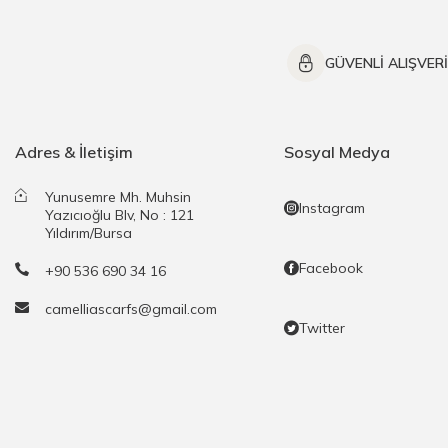
GÜVENLİ ALIŞVER
Adres & İletişim
Sosyal Medya
Yunusemre Mh. Muhsin
Instagram
Yazıcıoğlu Blv, No : 121
Yıldırım/Bursa
Facebook
+90 536 690 34 16
camelliascarfs@gmail.com
Twitter