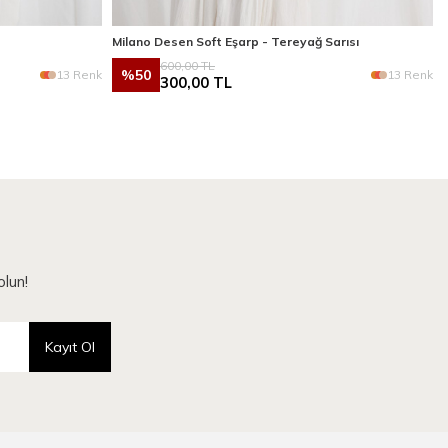
Milano Desen Soft Eşarp - Tereyağ Sarısı
600,00
TL
%
50
13 Renk
13 Renk
300,00
TL
lun!
Kayıt Ol