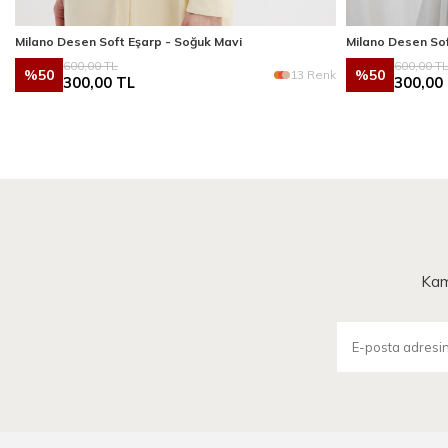
Milano Desen Soft Eşarp - Soğuk Mavi
Milano Desen So
600,00
TL
600,00
T
%
50
%
50
k
13 Renk
300,00
TL
300,00
Kam