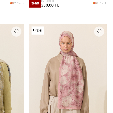
875,00
TL
%
60
7 Renk
7 Renk
350,00
TL
YENI