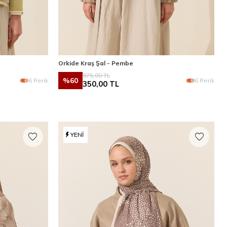
Orkide Kraş Şal - Pembe
875,00
TL
%
60
6 Renk
6 Renk
350,00
TL
YENI