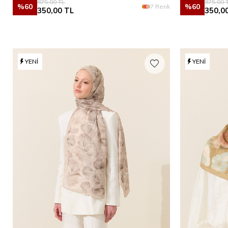
875,00
TL
875,00
T
%
60
%
60
7 Renk
350,00
TL
350,0
YENI
YENI