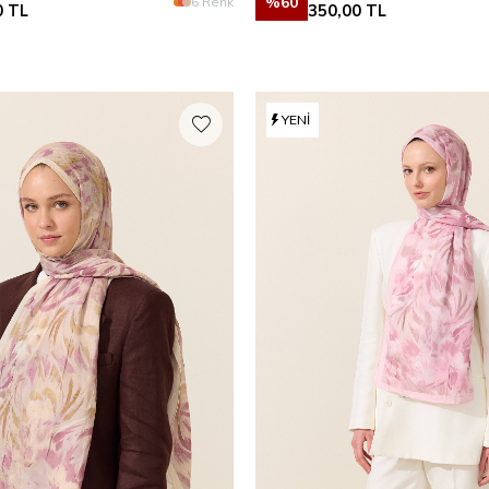
%
60
6 Renk
0
TL
350,00
TL
YENI