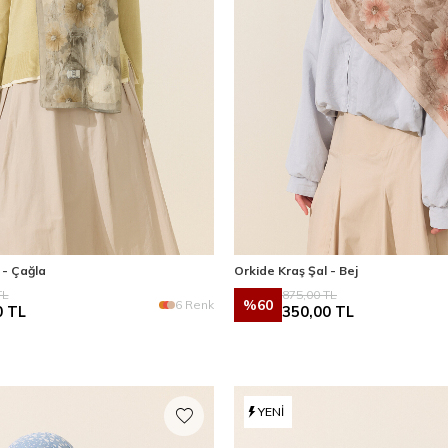
 - Çağla
Orkide Kraş Şal - Bej
L
875,00
TL
%
60
6 Renk
0
TL
350,00
TL
YENI