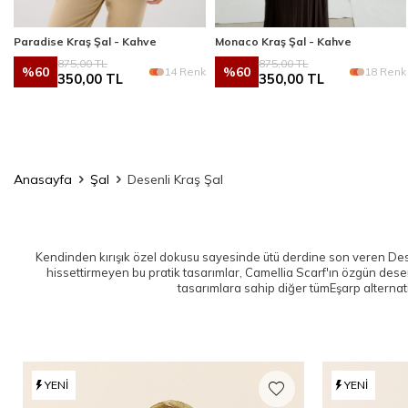
Paradise Kraş Şal - Kahve
Monaco Kraş Şal - Kahve
875,00
TL
875,00
TL
%
60
%
60
k
14 Renk
18 Renk
350,00
TL
350,00
TL
Anasayfa
Şal
Desenli Kraş Şal
Kendinden kırışık özel dokusu sayesinde ütü derdine son veren De
hissettirmeyen bu pratik tasarımlar, Camellia Scarf'ın özgün dese
tasarımlara sahip diğer tüm
Eşarp
alternat
YENI
YENI