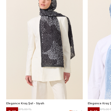
Elegance Kraş Şal - Siyah
Elegance Kraş Ş
875,00
TL
875,00
T