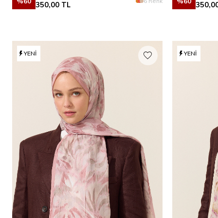
%
60
%
60
6 Renk
350,00
TL
350,0
YENI
YENI