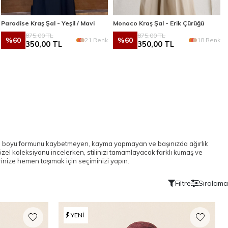
Paradise Kraş Şal - Yeşil / Mavi
Monaco Kraş Şal - Erik Çürüğü
875,00
TL
875,00
TL
%
60
%
60
21 Renk
18 Renk
350,00
TL
350,00
TL
Gün boyu formunu kaybetmeyen, kayma yapmayan ve başınızda ağırlık
zel koleksiyonu incelerken, stilinizi tamamlayacak farklı kumaş ve
erinize hemen taşımak için seçiminizi yapın.
Filtre
Sıralama
YENI