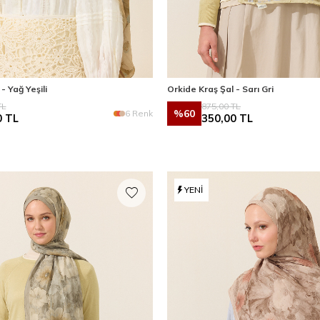
- Yağ Yeşili
Orkide Kraş Şal - Sarı Gri
L
875,00
TL
%
60
6 Renk
0
TL
350,00
TL
YENI