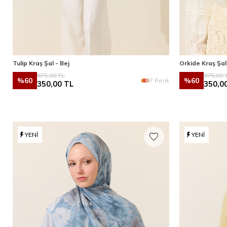
Tulip Kraş Şal - Bej
Orkide Kraş Şal 
875,00
TL
875,00
T
%
60
%
60
7 Renk
350,00
TL
350,0
YENI
YENI