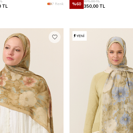
L
875,00
TL
%
60
7 Renk
0
TL
350,00
TL
YENI