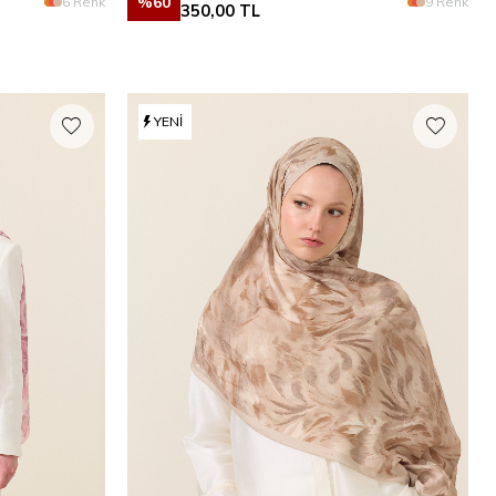
%
60
6 Renk
9 Renk
350,00
TL
YENI