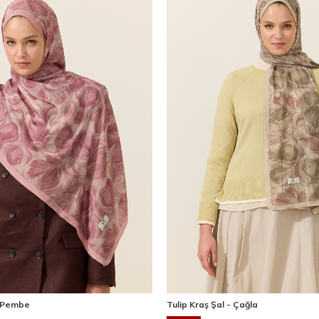
- Pembe
Tulip Kraş Şal - Çağla