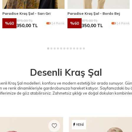
Paradise Kraş Şal - Sarı Gri
Paradise Kraş Şal - Bordo Bej
875,00
TL
875,00
TL
%
60
%
60
14 Renk
14 Renk
350,00
TL
350,00
TL
Desenli Kraş Şal
senli Kraş Şal modelleri, konforu ve modern estetiği bir arada sunuyor. 
n ve renk dinamikleriyle gardırobunuza hareket katıyor. Sayfamızdaki bu ö
iflerimize de göz atabilirsiniz. Zahmetsiz şıklığı ve doğal dokuları kombinl
YENI