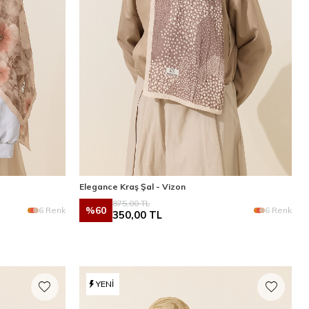
Elegance Kraş Şal - Vizon
875,00
TL
%
60
6 Renk
6 Renk
350,00
TL
YENI