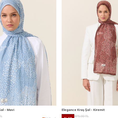
al - Mavi
Elegance Kraş Şal - Kiremit
L
875,00
TL