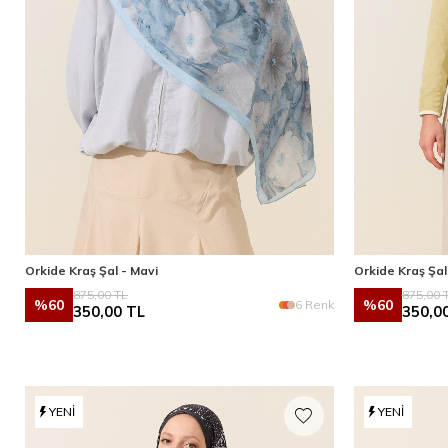
Orkide Kraş Şal - Mavi
Orkide Kraş Şal
875,00
TL
875,00
T
%
60
%
60
6 Renk
350,00
TL
350,0
YENI
YENI