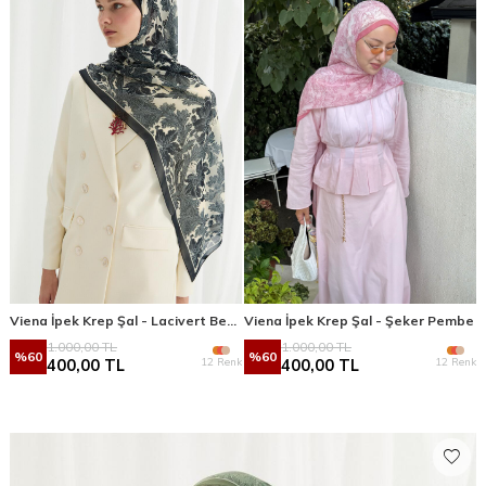
Viena İpek Krep Şal - Lacivert Beyaz
Viena İpek Krep Şal - Şeker Pembe
1.000,00
TL
1.000,00
TL
%
60
%
60
12 Renk
12 Renk
400,00
TL
400,00
TL