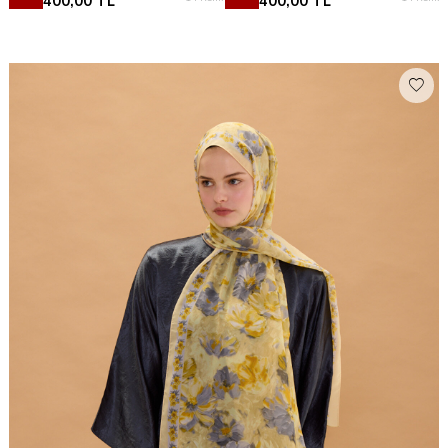
400,00
TL
400,00
TL