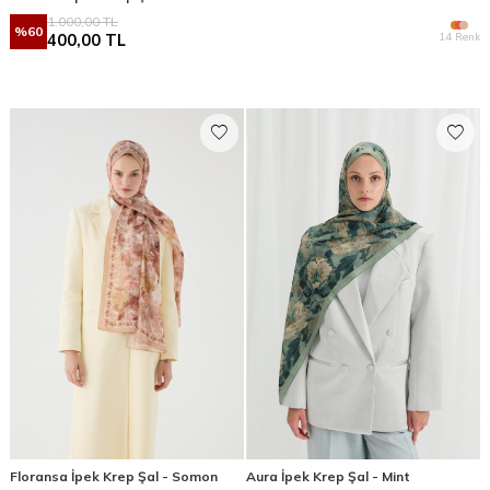
1.000,00
TL
%
60
14 Renk
400,00
TL
Floransa İpek Krep Şal - Somon
Aura İpek Krep Şal - Mint