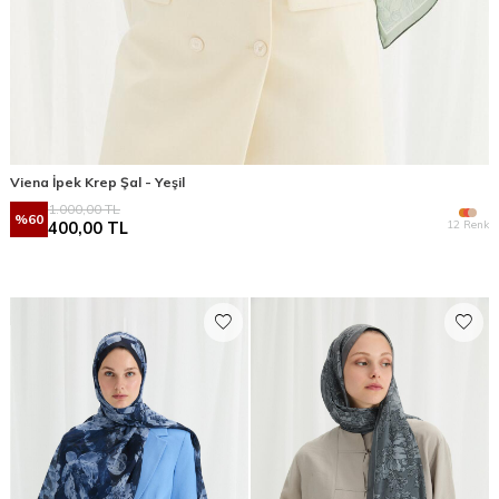
Viena İpek Krep Şal - Yeşil
1.000,00
TL
%
60
12 Renk
400,00
TL