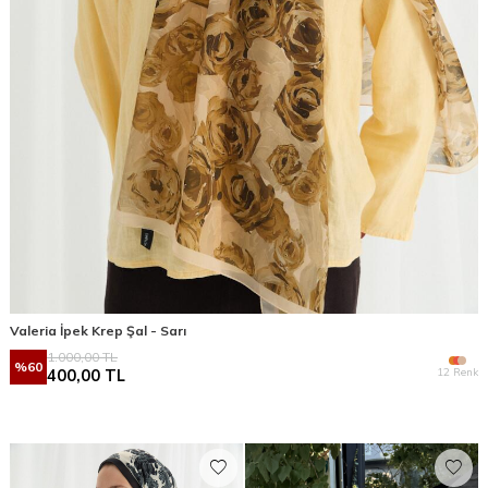
Valeria İpek Krep Şal - Sarı
1.000,00
TL
%
60
12 Renk
400,00
TL