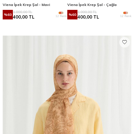
Viena İpek Krep Şal - Mavi
Viena İpek Krep Şal - Çağla
1.000,00
TL
1.000,00
TL
%
60
%
60
12 Renk
12 Renk
400,00
TL
400,00
TL