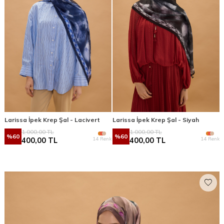
Larissa İpek Krep Şal - Lacivert
Larissa İpek Krep Şal - Siyah
1.000,00
TL
1.000,00
TL
%
60
%
60
14 Renk
14 Renk
400,00
TL
400,00
TL