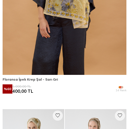
Floransa İpek Krep Şal - Sarı Gri
1.000,00
TL
%
60
14 Renk
400,00
TL