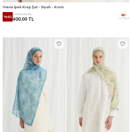
Viena İpek Krep Şal - Siyah - Krem
1.000,00
TL
%
60
12 Renk
400,00
TL