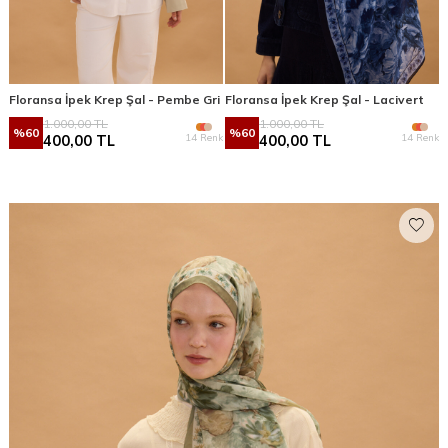
Floransa İpek Krep Şal - Pembe Gri
Floransa İpek Krep Şal - Lacivert
1.000,00
TL
1.000,00
TL
%
60
%
60
14 Renk
14 Renk
400,00
TL
400,00
TL