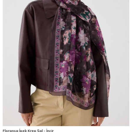
Floransa İpek Krep Şal - İncir