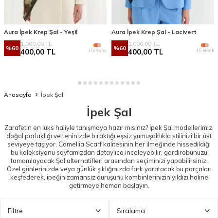
Aura İpek Krep Şal - Yeşil
Aura İpek Krep Şal - Lacivert
1.000,00
TL
1.000,00
TL
%
60
%
60
15 Renk
15 Renk
400,00
TL
400,00
TL
Anasayfa
İpek Şal
İpek Şal
Zarafetin en lüks haliyle tanışmaya hazır mısınız? İpek Şal modellerimiz,
doğal parlaklığı ve teninizde bıraktığı eşsiz yumuşaklıkla stilinizi bir üst
seviyeye taşıyor. Camellia Scarf kalitesinin her ilmeğinde hissedildiği
bu koleksiyonu sayfamızdan detaylıca inceleyebilir, gardırobunuzu
tamamlayacak
Şal
alternatifleri arasından seçiminizi yapabilirsiniz.
Özel günlerinizde veya günlük şıklığınızda fark yaratacak bu parçaları
keşfederek, ipeğin zamansız duruşunu kombinlerinizin yıldızı haline
getirmeye hemen başlayın.
Filtre
Sıralama