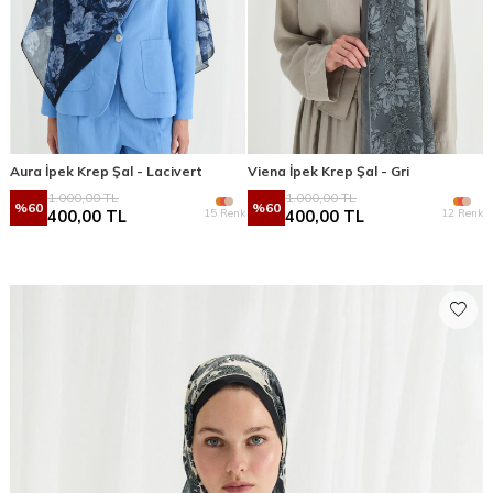
Aura İpek Krep Şal - Lacivert
Viena İpek Krep Şal - Gri
1.000,00
TL
1.000,00
TL
%
60
%
60
15 Renk
12 Renk
400,00
TL
400,00
TL