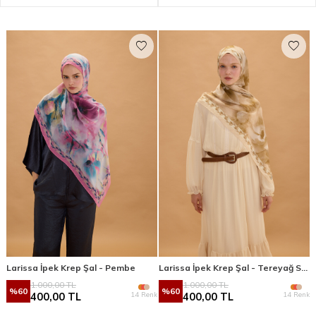
Larissa İpek Krep Şal - Pembe
Larissa İpek Krep Şal - Tereyağ Sarısı
1.000,00
TL
1.000,00
TL
%
60
%
60
14 Renk
14 Renk
400,00
TL
400,00
TL