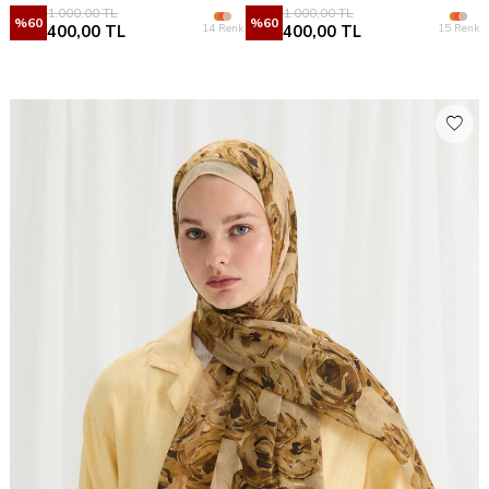
1.000,00
TL
1.000,00
TL
%
60
%
60
14 Renk
15 Renk
400,00
TL
400,00
TL