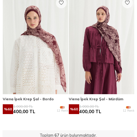
Viena İpek Krep Şal - Bordo
Viena İpek Krep Şal - Mürdüm
1.000,00
TL
1.000,00
TL
%
60
%
60
12 Renk
12 Renk
400,00
TL
400,00
TL
Toplam
67
ürün bulunmaktadır.