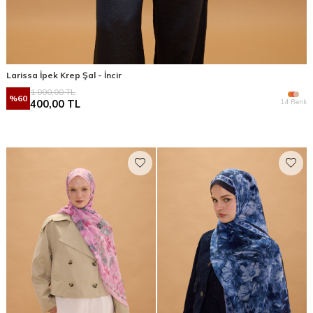
Larissa İpek Krep Şal - İncir
1.000,00
TL
%
60
14 Renk
400,00
TL