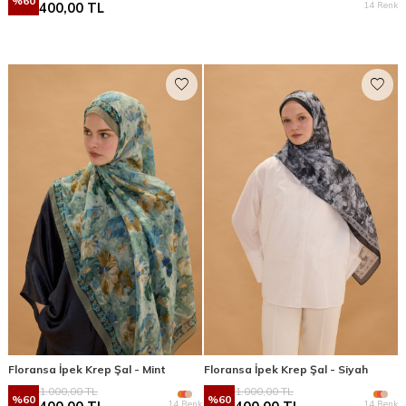
%
60
14 Renk
400,00
TL
Floransa İpek Krep Şal - Mint
Floransa İpek Krep Şal - Siyah
1.000,00
TL
1.000,00
TL
%
60
%
60
14 Renk
14 Renk