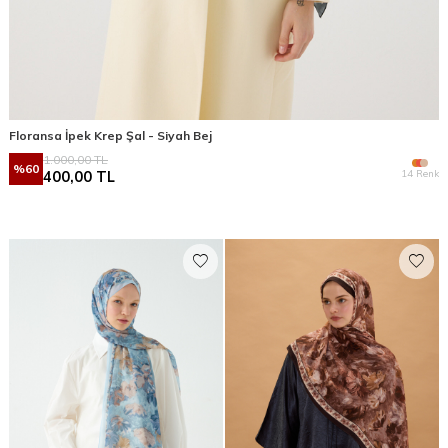
Floransa İpek Krep Şal - Siyah Bej
1.000,00
TL
%
60
14 Renk
400,00
TL