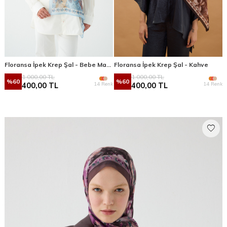
Floransa İpek Krep Şal - Bebe Mavisi
Floransa İpek Krep Şal - Kahve
1.000,00
TL
1.000,00
TL
%
60
%
60
14 Renk
14 Renk
400,00
TL
400,00
TL