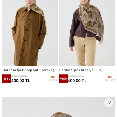
Floransa İpek Krep Şal - Tereyağ Sarısı
Floransa İpek Krep Şal - Bej
1.000,00
TL
1.000,00
TL
%
60
%
60
14 Renk
14 Renk
400,00
TL
400,00
TL