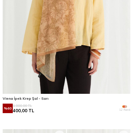
Viena İpek Krep Şal - Sarı
1.000,00
TL
%
60
12 Renk
400,00
TL