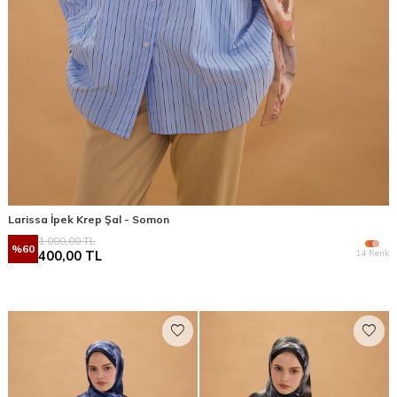
Larissa İpek Krep Şal - Somon
1.000,00
TL
%
60
14 Renk
400,00
TL