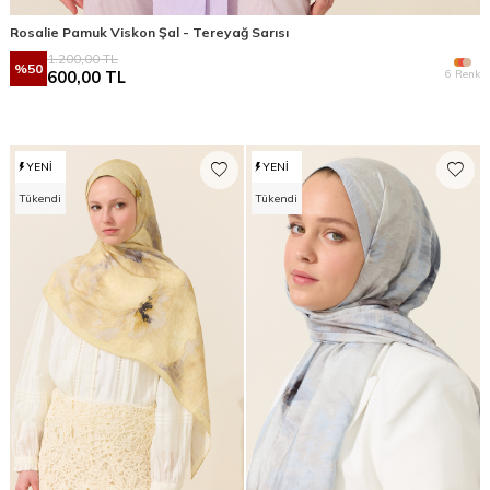
Rosalie Pamuk Viskon Şal - Tereyağ Sarısı
1.200,00
TL
%
50
6 Renk
600,00
TL
YENI
YENI
Tükendi
Tükendi