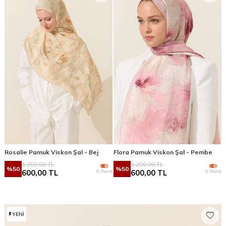
Rosalie Pamuk Viskon Şal - Bej
Flora Pamuk Viskon Şal - Pembe
1.200,00
TL
1.200,00
TL
%
50
%
50
6 Renk
6 Renk
600,00
TL
600,00
TL
YENI