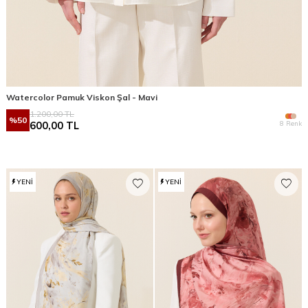
Watercolor Pamuk Viskon Şal - Mavi
1.200,00
TL
%
50
8 Renk
600,00
TL
YENI
YENI