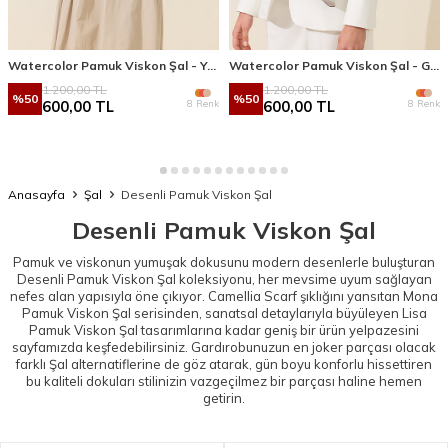
Watercolor Pamuk Viskon Şal - Yağ Yeşili
Watercolor Pamuk Viskon Şal - Gri Sarı
1.200,00
TL
1.200,00
TL
%
50
%
50
8 Renk
8 Renk
600,00
TL
600,00
TL
Anasayfa
Şal
Desenli Pamuk Viskon Şal
Desenli Pamuk Viskon Şal
Pamuk ve viskonun yumuşak dokusunu modern desenlerle buluşturan
Desenli Pamuk Viskon Şal koleksiyonu, her mevsime uyum sağlayan
nefes alan yapısıyla öne çıkıyor. Camellia Scarf şıklığını yansıtan
Mona
Pamuk Viskon Şal
serisinden, sanatsal detaylarıyla büyüleyen
Lisa
Pamuk Viskon Şal
tasarımlarına kadar geniş bir ürün yelpazesini
sayfamızda keşfedebilirsiniz. Gardırobunuzun en joker parçası olacak
farklı
Şal
alternatiflerine de göz atarak, gün boyu konforlu hissettiren
bu kaliteli dokuları stilinizin vazgeçilmez bir parçası haline hemen
getirin.