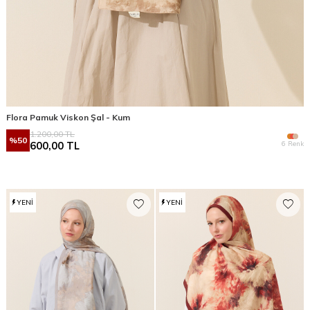
Flora Pamuk Viskon Şal - Kum
1.200,00
TL
%
50
6 Renk
600,00
TL
YENI
YENI