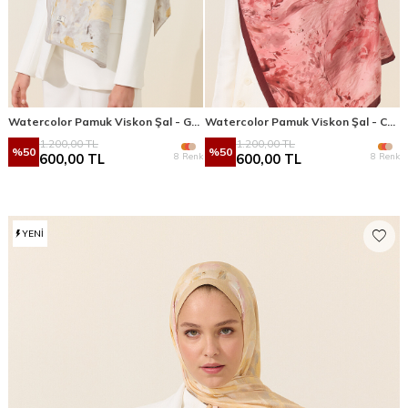
Watercolor Pamuk Viskon Şal - Gri Sarı
Watercolor Pamuk Viskon Şal - Cherry
1.200,00
TL
1.200,00
TL
%
50
%
50
8 Renk
8 Renk
600,00
TL
600,00
TL
YENI