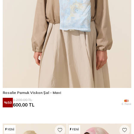
Rosalie Pamuk Viskon Şal - Mavi
1.200,00
TL
%
50
6 Renk
600,00
TL
YENI
YENI