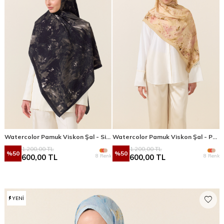
Watercolor Pamuk Viskon Şal - Siyah
Watercolor Pamuk Viskon Şal - Pembe Sarı
1.200,00
TL
1.200,00
TL
%
50
%
50
8 Renk
8 Renk
600,00
TL
600,00
TL
YENI