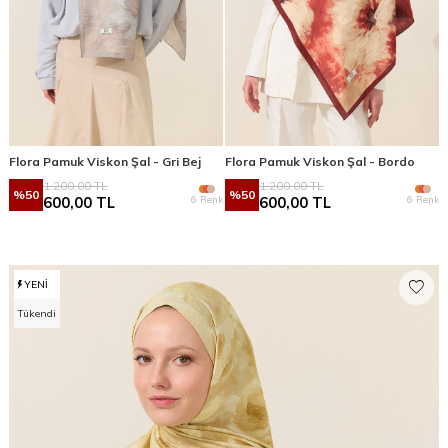
Flora Pamuk Viskon Şal - Gri Bej
Flora Pamuk Viskon Şal - Bordo
1.200,00
TL
1.200,00
TL
%
50
%
50
6 Renk
6 Renk
600,00
TL
600,00
TL
YENI
Tükendi