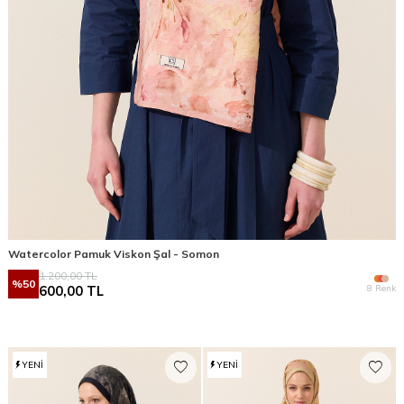
Watercolor Pamuk Viskon Şal - Somon
1.200,00
TL
%
50
8 Renk
600,00
TL
YENI
YENI