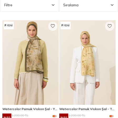
Filtre
Sıralama
YENI
YENI
Watercolor Pamuk Viskon Şal - Yağ Yeşili
Watercolor Pamuk Viskon Şal - Tereyağ Sarısı
1.200,00
TL
1.200,00
TL
%
50
%
50