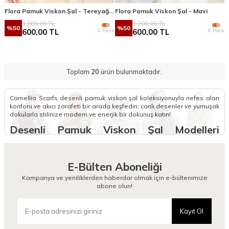
Flora Pamuk Viskon Şal - Tereyağ Sarısı
Flora Pamuk Viskon Şal - Mavi
1.200,00
TL
1.200,00
TL
%
50
%
50
6 Renk
6 Renk
600,00
TL
600,00
TL
Toplam
20
ürün bulunmaktadır.
Camellia Scarfs desenli pamuk viskon şal koleksiyonuyla nefes alan
konforu ve akıcı zarafeti bir arada keşfedin; canlı desenler ve yumuşak
dokularla stilinize modern ve enerjik bir dokunuş katın!
Desenli Pamuk Viskon Şal Modelleri
Nelerdir?
Camellia Scarfs koleksiyonunda yer alan desenli pamuk viskon şal
E-Bülten Aboneliği
modelleri, pamuğun nefes alan yapısını viskonun zarif dökümüyle
birleştirerek gardırobunuzda konforlu bir estetik ritim oluşturur. Pamuk
Kampanya ve yeniliklerden haberdar olmak için e-bültenimize
viskon şal desenli tasarımlarımız, sanatsal motifleri ve canlı renk
abone olun!
geçişleriyle her mevsime uyum sağlayan bir stil imzası niteliğindedir.
Bu şallar, yumuşak dokusu sayesinde gün boyu rahat bir kullanım
sunarken üzerindeki özgün desenlerle stilinize hareketli ve modern
Kayıt Ol
bir tavır katarak görünümünüzü bir adım öteye taşır.
Koleksiyonumuzdaki şık desenli pamuk viskon şal seçenekleri, kolay