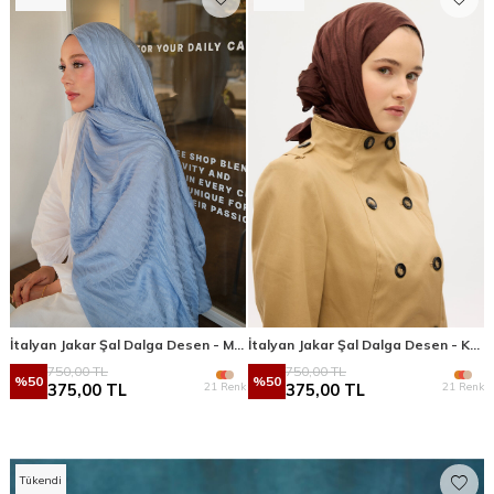
İtalyan Jakar Şal Dalga Desen - Mavi
İtalyan Jakar Şal Dalga Desen - Kahve
750,00
TL
750,00
TL
%
50
%
50
21 Renk
21 Renk
375,00
TL
375,00
TL
Tükendi