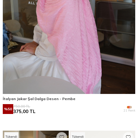
İtalyan Jakar Şal Dalga Desen - Pembe
750,00
TL
%
50
21 Renk
375,00
TL
Tükendi
Tükendi