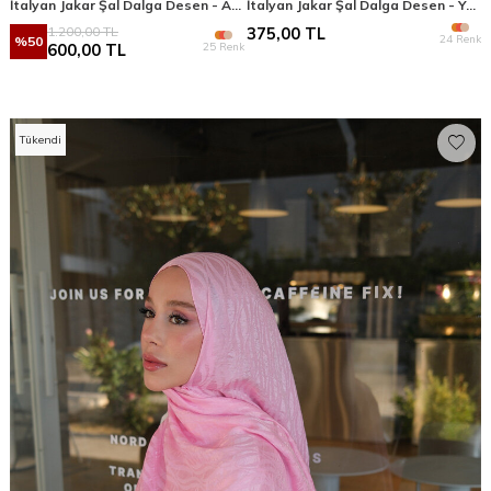
İtalyan Jakar Şal Dalga Desen - Acı Kahve
İtalyan Jakar Şal Dalga Desen - Yeşil
1.200,00
TL
375,00
TL
24 Renk
%
50
25 Renk
600,00
TL
Tükendi