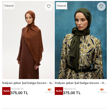
Tükendi
Tükendi
İtalyan Jakar Şal Dalga Desen - Sıcak Kahve
İtalyan Jakar Şal Dalga Desen - Haki
750,00
TL
750,00
TL
%
50
%
50
21 Renk
21 Renk
375,00
TL
375,00
TL