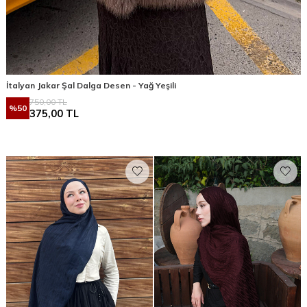
İtalyan Jakar Şal Dalga Desen - Yağ Yeşili
750,00
TL
%
50
375,00
TL