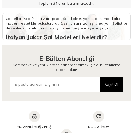
Toplam
34
ürün bulunmaktadır.
Camellia Scarfs İtalyan Jakar Şal koleksiyonu, dokuma kalitesini
modern estetikle buluşturarak özel anlarınıza eşlik ediyor. Sofistike
desenlerle hazırlanan bu seriyi hemen keşfetmeye başlayın.
İtalyan Jakar Şal Modelleri Nelerdir?
Camellia Scarfs koleksiyonundaki İtalyan Jakar Şal modelleri, kumaşın
kendi dokusundan gelen kendinden desenli yapısıyla dikkat çeker. Bu
özel dokuma tekniği, şalların yüzeyinde zarif ve derinlikli bir görünüm
E-Bülten Aboneliği
oluşturarak her türlü kıyafetle uyum sağlar. Şık İtalyan Jakar Şal
modelleri, ipeksi yumuşaklığı ve tok duruşu sayesinde hem günlük
Kampanya ve yeniliklerden haberdar olmak için e-bültenimize
kullanımda hem de davetlerde stilinizi bir adım öne çıkarır.
abone olun!
Tasarımlarımızdaki modern motifler, klasik jakar sanatını güncel moda
anlayışıyla birleştirerek gardırobunuzun en değerli parçalarından biri
olmayı hedefler.
Kayıt Ol
Kullanım kolaylığı sağlayan kaymayan İtalyan Jakar Şal çeşitleri,
başınızda gün boyu sabit kalarak konforlu bir deneyim sunar. Bu
modelleri daha doğal bir doku aradığınızda
Bambu Şal
seçeneklerimizle çeşitlendirebilir veya hareketli bir tarz için
Desenli
Şal
koleksiyonumuza göz atabilirsiniz. Kaliteli ipliklerin titizlikle
işlendiği bu seri, hafif yapısıyla ağırlık yapmadan şıklığınızı korumanıza
yardımcı olur. Aradığınız her renkte ve desende sunulan alternatifler
arasından kendinize en uygun olanı seçerek stilinizi dilediğiniz zaman
GÜVENLİ ALIŞVERİŞ
KOLAY İADE
güncelleyebilir ve markamızın teknik dokuma kalitesini her an