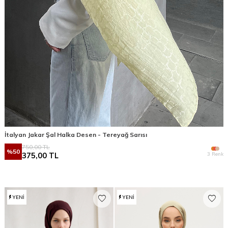
İtalyan Jakar Şal Halka Desen - Tereyağ Sarısı
750,00
TL
%
50
3 Renk
375,00
TL
YENI
YENI