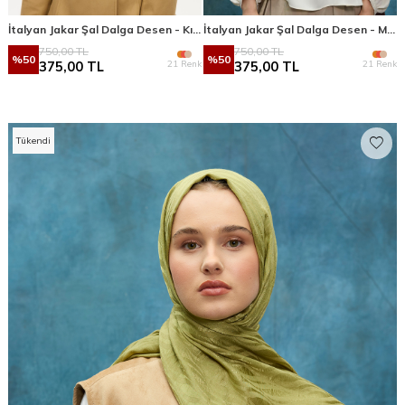
İtalyan Jakar Şal Dalga Desen - Kırmızı
İtalyan Jakar Şal Dalga Desen - Mocha
750,00
TL
750,00
TL
%
50
%
50
21 Renk
21 Renk
375,00
TL
375,00
TL
Tükendi