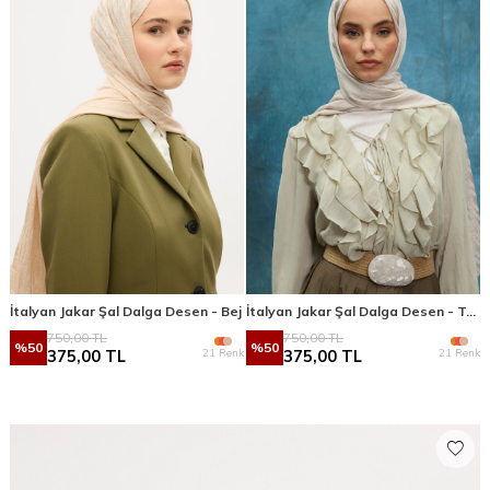
İtalyan Jakar Şal Dalga Desen - Bej
İtalyan Jakar Şal Dalga Desen - Taş
750,00
TL
750,00
TL
%
50
%
50
21 Renk
21 Renk
375,00
TL
375,00
TL