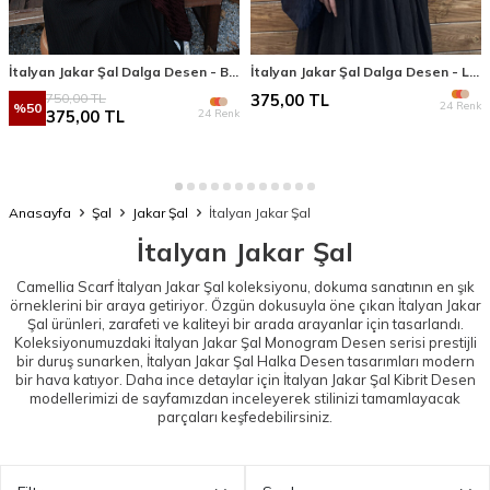
İtalyan Jakar Şal Dalga Desen - Bordo
İtalyan Jakar Şal Dalga Desen - Lacivert
750,00
TL
375,00
TL
24 Renk
%
50
24 Renk
375,00
TL
Anasayfa
Şal
Jakar Şal
İtalyan Jakar Şal
İtalyan Jakar Şal
Camellia Scarf İtalyan Jakar Şal koleksiyonu, dokuma sanatının en şık
örneklerini bir araya getiriyor. Özgün dokusuyla öne çıkan İtalyan Jakar
Şal ürünleri, zarafeti ve kaliteyi bir arada arayanlar için tasarlandı.
Koleksiyonumuzdaki
İtalyan Jakar Şal Monogram Desen
serisi prestijli
bir duruş sunarken,
İtalyan Jakar Şal Halka Desen
tasarımları modern
bir hava katıyor. Daha ince detaylar için
İtalyan Jakar Şal Kibrit Desen
modellerimizi de sayfamızdan inceleyerek stilinizi tamamlayacak
parçaları keşfedebilirsiniz.