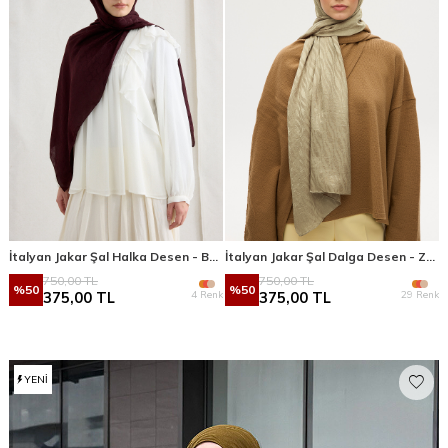
İtalyan Jakar Şal Halka Desen - Bordo
İtalyan Jakar Şal Dalga Desen - Zeytin Yeşili
750,00
TL
750,00
TL
%
50
%
50
4 Renk
29 Renk
375,00
TL
375,00
TL
YENI