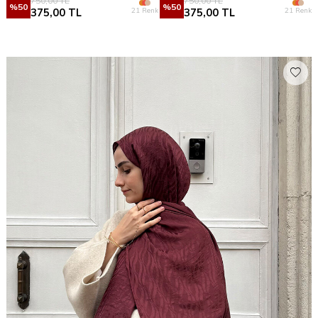
750,00
TL
750,00
TL
%
50
%
50
21 Renk
21 Renk
375,00
TL
375,00
TL