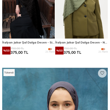
İtalyan Jakar Şal Dalga Desen - Siyah
İtalyan Jakar Şal Dalga Desen - Nefti
750,00
TL
750,00
TL
%
50
%
50
21 Renk
21 Renk
375,00
TL
375,00
TL
Tükendi