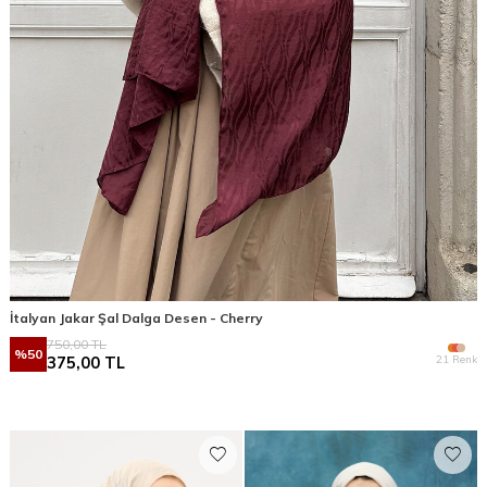
İtalyan Jakar Şal Dalga Desen - Cherry
750,00
TL
%
50
21 Renk
375,00
TL