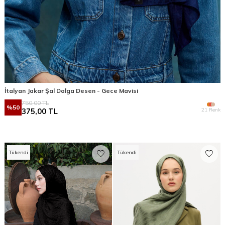
İtalyan Jakar Şal Dalga Desen - Gece Mavisi
750,00
TL
%
50
21 Renk
375,00
TL
Tükendi
Tükendi