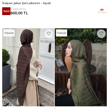
İtalyan Jakar Şal Labirent - Siyah
1.200,00
TL
%
50
26 Renk
600,00
TL
Tükendi
Tükendi