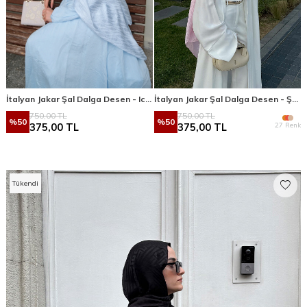
İtalyan Jakar Şal Dalga Desen - Icy Blue
İtalyan Jakar Şal Dalga Desen - Şeker Pembe
750,00
TL
750,00
TL
%
50
%
50
27 Renk
375,00
TL
375,00
TL
Tükendi