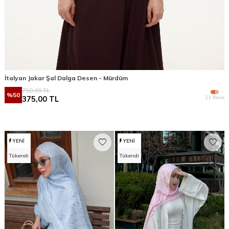
İtalyan Jakar Şal Dalga Desen - Mürdüm
750,00
TL
%
50
21 Renk
375,00
TL
YENI
YENI
Tükendi
Tükendi