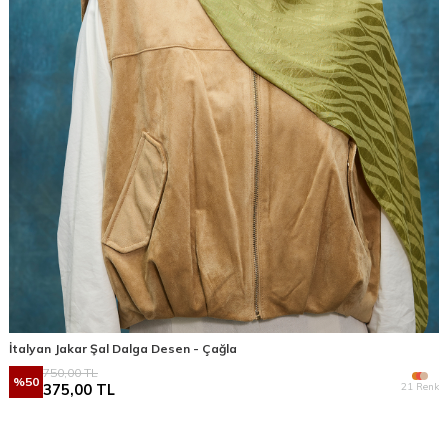
İtalyan Jakar Şal Dalga Desen - Çağla
750,00
TL
%
50
21 Renk
375,00
TL