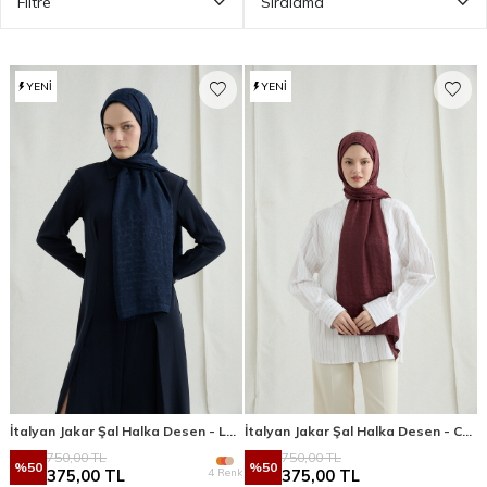
Filtre
Sıralama
YENI
YENI
İtalyan Jakar Şal Halka Desen - Lacivert
İtalyan Jakar Şal Halka Desen - Cherry
750,00
TL
750,00
TL
%
50
%
50
4 Renk
375,00
TL
375,00
TL