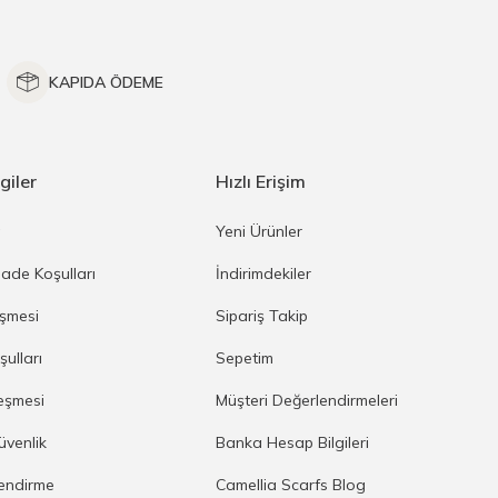
KAPIDA ÖDEME
giler
Hızlı Erişim
a
Yeni Ürünler
İade Koşulları
İndirimdekiler
eşmesi
Sipariş Takip
şulları
Sepetim
eşmesi
Müşteri Değerlendirmeleri
Güvenlik
Banka Hesap Bilgileri
lendirme
Camellia Scarfs Blog