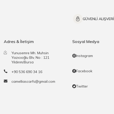
GÜVENLİ ALIŞVER
Adres & İletişim
Sosyal Medya
Yunusemre Mh. Muhsin
Instagram
Yazıcıoğlu Blv, No : 121
Yıldırım/Bursa
Facebook
+90 536 690 34 16
camelliascarfs@gmail.com
Twitter