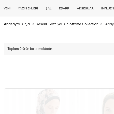
YENİ
YAZIN ENLERİ
ŞAL
EŞARP
AKSESUAR
INFLUEN
Anasayfa
Şal
Desenli Soft Şal
Softtime Collection
Grady
Toplam
0
ürün bulunmaktadır.