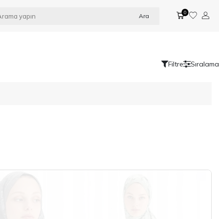
0
Ara
Filtre
Sıralama