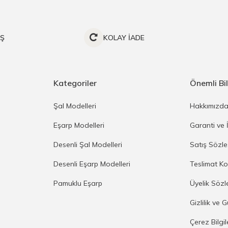
İŞ
KOLAY İADE
Kategoriler
Önemli Bil
Şal Modelleri
Hakkımızd
Eşarp Modelleri
Garanti ve 
Desenli Şal Modelleri
Satış Sözl
Desenli Eşarp Modelleri
Teslimat Ko
Pamuklu Eşarp
Üyelik Sözl
Gizlilik ve 
Çerez Bilgi