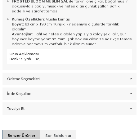
FROSTED BLOOM MÜSLİN ŞAL
ile farkını öne çıkar. Doğal müslin
dokusuyla sıcak, yumuşak ve nefes alan günlük şallar. Saflık,
sadelik ve zarafet teması.
Kumaş Özellikleri:
Müslin kumaş
Boyut:
83 cm x 190 cm "Kırışıklık nedeniyle ölçülerde farklılık
olabilir"
Avantajlar:
Hafif ve nefes alabilen yapısıyla kolay şekil alır, gün
boyunca kayma yapmaz. Yumuşak dokusu cildinize nazikçe temas
eder ve her mevsim konforlu bir kullanım sunar.
Ürün Açıklaması
Renk
: Siyah - Bej
Ödeme Seçenekleri
İade Koşulları
Tavsiye Et
Benzer Ürünler
Son Bakılanlar