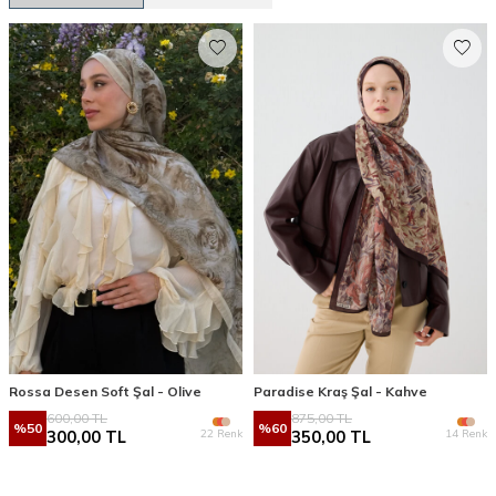
Rossa Desen Soft Şal - Olive
Paradise Kraş Şal - Kahve
600,00
TL
875,00
TL
%
50
%
60
22 Renk
14 Renk
300,00
TL
350,00
TL