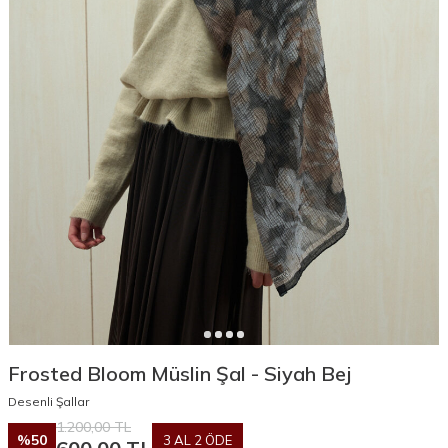
Frosted Bloom Müslin Şal - Siyah Bej
Desenli Şallar
1.200,00
TL
%
50
3 AL 2 ÖDE