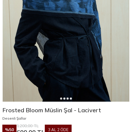
Frosted Bloom Müslin Şal - Lacivert
Desenli Şallar
1.200,00
TL
%
50
3 AL 2 ÖDE