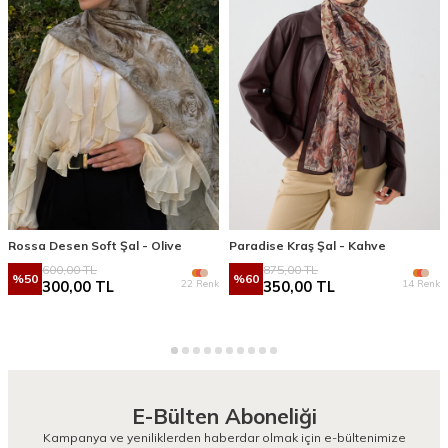
Rossa Desen Soft Şal - Olive
Paradise Kraş Şal - Kahve
600,00
TL
875,00
TL
%
50
%
60
22 Renk
14 Renk
300,00
TL
350,00
TL
E-Bülten Aboneliği
Kampanya ve yeniliklerden haberdar olmak için e-bültenimize