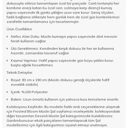
dokusuyla stilinizi tamamlayan özel bir parçadır. Canlı tonlarıyla her
kombine enerji katan bu özel seri, solmaya karşı dirençli kumaş
yapısı sayesinde ilk günkü şıklığını uzun süre korur. Geniş ölçüleri,
farklı bağlama stilleriyle hem günlük hem de özel gün kombinlerinizi
zarafetle tamamlamanız için tasarlanmıştır.
Ürün Özellikleri:
Nefes Alan Doku: Müslin kumaşın yapısı sayesinde dört mevsim
ferah kullanım sağlar.
Ütü Gerektirmez: Kendinden kırışık dokusu ile her an kullanıma
hazırdır, zamandan tasarruf sağlar.
Kayma Yapmaz: Hafif yapısı sayesinde gün boyu şeklini korur,
başta ağırlık hissettirmez.
Teknik Detaylar:
Boyut: 83 cm x 190 cm (Müslin dokusu gereği ölçülerde hafif
esneklik olabilir)
İçerik: %100 Polyester
Bakım: Uzun ömürlü kullanım için yalnızca kuru temizleme önerilir.
Koleksiyonu Keşfedin: Bu modelin farklı renk seçeneklerine ulaşmak
için
Frosted Bloom Müslin Şal
sayfamızı inceleyebilir, koleksiyondaki
diğer tasarımları
Desenli Müslin Şal
kategorimizde bulabilirsiniz.
Gardırobunuzun eksik parçalarını tamamlayacak tüm
Şal
modellerimiz için ilgili kategorimizi ziyaret etmeyi unutmayın.