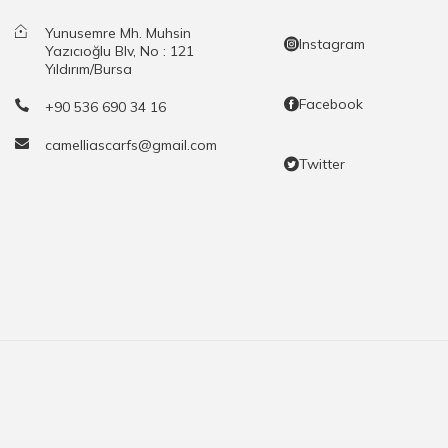
Yunusemre Mh. Muhsin
Instagram
Yazıcıoğlu Blv, No : 121
Yıldırım/Bursa
Facebook
+90 536 690 34 16
camelliascarfs@gmail.com
Twitter