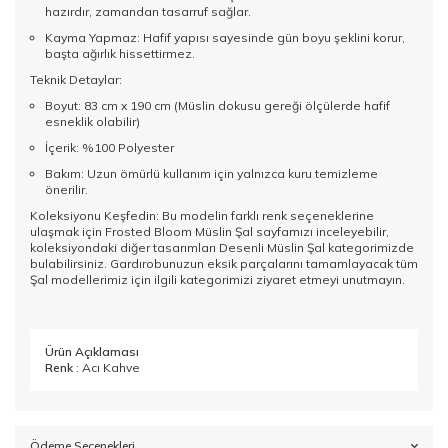
hazırdır, zamandan tasarruf sağlar.
Kayma Yapmaz: Hafif yapısı sayesinde gün boyu şeklini korur,
başta ağırlık hissettirmez.
Teknik Detaylar:
Boyut: 83 cm x 190 cm (Müslin dokusu gereği ölçülerde hafif
esneklik olabilir)
İçerik: %100 Polyester
Bakım: Uzun ömürlü kullanım için yalnızca kuru temizleme
önerilir.
Koleksiyonu Keşfedin: Bu modelin farklı renk seçeneklerine
ulaşmak için
Frosted Bloom Müslin Şal
sayfamızı inceleyebilir,
koleksiyondaki diğer tasarımları
Desenli Müslin Şal
kategorimizde
bulabilirsiniz. Gardırobunuzun eksik parçalarını tamamlayacak tüm
Şal
modellerimiz için ilgili kategorimizi ziyaret etmeyi unutmayın.
Ürün Açıklaması
Renk
: Acı Kahve
Ödeme Seçenekleri