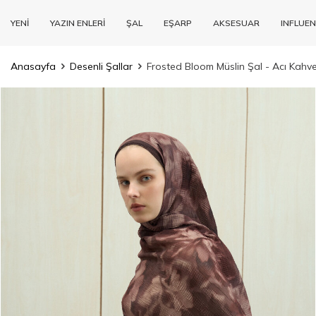
YENİ
YAZIN ENLERİ
ŞAL
EŞARP
AKSESUAR
INFLUEN
Anasayfa
Desenli Şallar
Frosted Bloom Müslin Şal - Acı Kahv