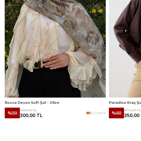
Rossa Desen Soft Şal - Olive
Paradise Kraş Şa
600,00
TL
875,00
T
%
50
%
60
k
22 Renk
300,00
TL
350,00