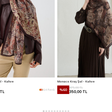
l - Kahve
Monaco Kraş Şal - Kahve
L
875,00
TL
%
60
14 Renk
TL
350,00
TL