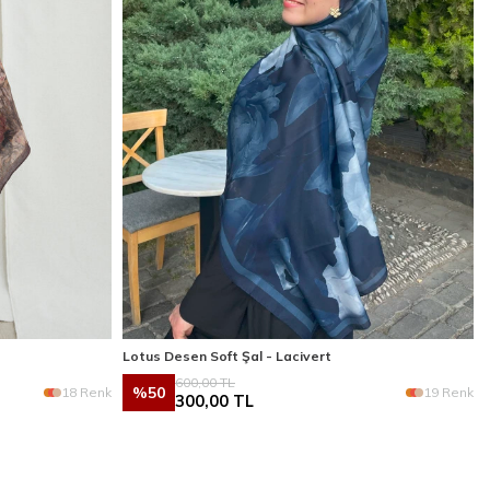
Lotus Desen Soft Şal - Lacivert
600,00
TL
%
50
18 Renk
19 Renk
300,00
TL