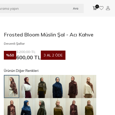
0
Ara
Frosted Bloom Müslin Şal - Acı Kahve
Desenli Şallar
1.200,00
TL
%
50
3 AL 2 ÖDE
600,00
TL
Ürünün Diğer Renkleri