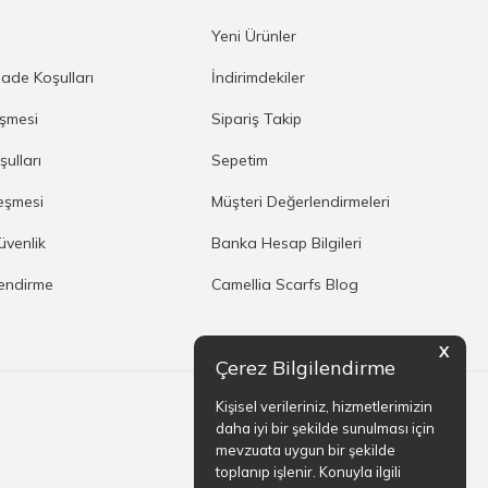
a
Yeni Ürünler
İade Koşulları
İndirimdekiler
eşmesi
Sipariş Takip
şulları
Sepetim
eşmesi
Müşteri Değerlendirmeleri
Güvenlik
Banka Hesap Bilgileri
lendirme
Camellia Scarfs Blog
X
Çerez Bilgilendirme
Kişisel verileriniz, hizmetlerimizin
daha iyi bir şekilde sunulması için
mevzuata uygun bir şekilde
toplanıp işlenir. Konuyla ilgili