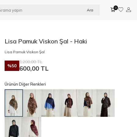
0
Ara
Lisa Pamuk Viskon Şal - Haki
Lisa Pamuk Viskon Şal
1.200,00
TL
%
50
600,00
TL
Ürünün Diğer Renkleri