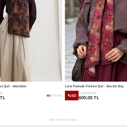
on Şal - Mürdüm
Lisa Pamuk Viskon Şal - Bordo Bej
TL
1.200,00
TL
%
50
9 Renk
TL
600,00
TL