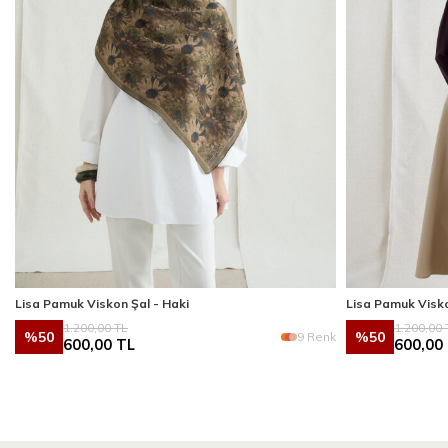
Lisa Pamuk Viskon Şal - Haki
Lisa Pamuk Visk
1.200,00
TL
1.200,00
%
50
%
50
k
9 Renk
600,00
TL
600,00