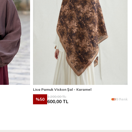
Lisa Pamuk Viskon Şal - Karamel
1.200,00
TL
%
50
9 Renk
600,00
TL