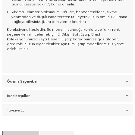
adına hassas bakım/yıkama önerilir.
Yıkama Talimatı: Maksimum 30°C’de, benzer renklerle, sıkma
yapmadan ve düşük ısıda tersten ütüleyerek uzun ömürlü kullanım
sağlayabilirsiniz. (Kuru temizleme önerilir.)
Koleksiyonu Keşfedin: Bu modelin sunduğu konforu ve farklı renk
seçeneklerini incelemek için
El Dikişli Soft Eşarp Brush
koleksiyonumuza veya
Desenli Eşarp
kategorimize göz atabilir,
gardırobunuzun diğer eksikleri için tüm
Eşarp
modellerimizi ziyaret
edebilirsiniz.
Ödeme Seçenekleri
İade Koşulları
Tavsiye Et