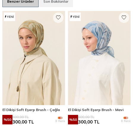
Benzer Ürünler
Son Bakılanlar
YENI
YENI
El Dikişi Soft Eşarp Brush - Çağla
El Dikişi Soft Eşarp Brush - Mavi
600,00
TL
600,00
TL
%
50
%
50
8 Renk
8 Renk
300,00
TL
300,00
TL