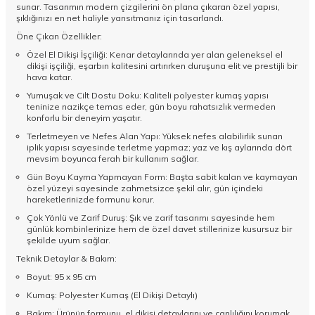
sunar. Tasarımın modern çizgilerini ön plana çıkaran özel yapısı,
şıklığınızı en net haliyle yansıtmanız için tasarlandı.
Öne Çıkan Özellikler:
Özel El Dikişi İşçiliği: Kenar detaylarında yer alan geleneksel el
dikişi işçiliği, eşarbın kalitesini artırırken duruşuna elit ve prestijli bir
hava katar.
Yumuşak ve Cilt Dostu Doku: Kaliteli polyester kumaş yapısı
teninize nazikçe temas eder, gün boyu rahatsızlık vermeden
konforlu bir deneyim yaşatır.
Terletmeyen ve Nefes Alan Yapı: Yüksek nefes alabilirlik sunan
iplik yapısı sayesinde terletme yapmaz; yaz ve kış aylarında dört
mevsim boyunca ferah bir kullanım sağlar.
Gün Boyu Kayma Yapmayan Form: Başta sabit kalan ve kaymayan
özel yüzeyi sayesinde zahmetsizce şekil alır, gün içindeki
hareketlerinizde formunu korur.
Çok Yönlü ve Zarif Duruş: Şık ve zarif tasarımı sayesinde hem
günlük kombinlerinize hem de özel davet stillerinize kusursuz bir
şekilde uyum sağlar.
Teknik Detaylar & Bakım:
Boyut: 95 x 95 cm
Kumaş: Polyester Kumaş (El Dikişi Detaylı)
Bakım: Ürünün formunu, el dikişi detaylarını ve canlılığını korumak