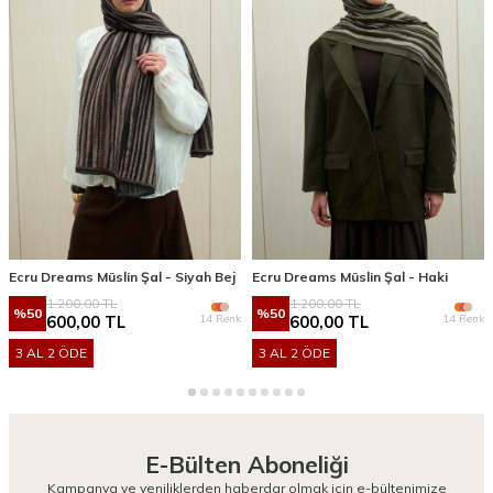
Ecru Dreams Müslin Şal - Siyah Bej
Ecru Dreams Müslin Şal - Haki
1.200,00
TL
1.200,00
TL
%
50
%
50
14 Renk
14 Renk
600,00
TL
600,00
TL
3 AL 2 ÖDE
3 AL 2 ÖDE
E-Bülten Aboneliği
Kampanya ve yeniliklerden haberdar olmak için e-bültenimize