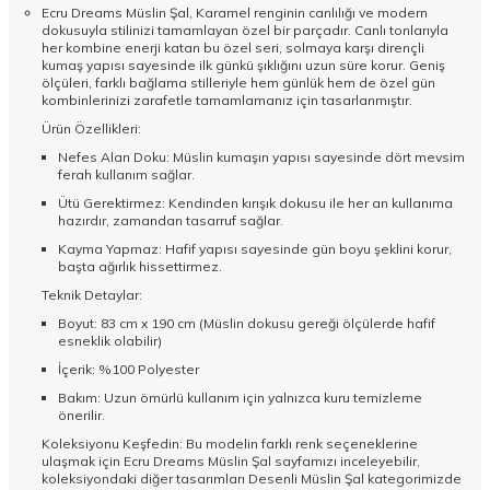
Ecru Dreams Müslin Şal, Karamel renginin canlılığı ve modern
dokusuyla stilinizi tamamlayan özel bir parçadır. Canlı tonlarıyla
her kombine enerji katan bu özel seri, solmaya karşı dirençli
kumaş yapısı sayesinde ilk günkü şıklığını uzun süre korur. Geniş
ölçüleri, farklı bağlama stilleriyle hem günlük hem de özel gün
kombinlerinizi zarafetle tamamlamanız için tasarlanmıştır.
Ürün Özellikleri:
Nefes Alan Doku: Müslin kumaşın yapısı sayesinde dört mevsim
ferah kullanım sağlar.
Ütü Gerektirmez: Kendinden kırışık dokusu ile her an kullanıma
hazırdır, zamandan tasarruf sağlar.
Kayma Yapmaz: Hafif yapısı sayesinde gün boyu şeklini korur,
başta ağırlık hissettirmez.
Teknik Detaylar:
Boyut: 83 cm x 190 cm (Müslin dokusu gereği ölçülerde hafif
esneklik olabilir)
İçerik: %100 Polyester
Bakım: Uzun ömürlü kullanım için yalnızca kuru temizleme
önerilir.
Koleksiyonu Keşfedin: Bu modelin farklı renk seçeneklerine
ulaşmak için
Ecru Dreams Müslin Şal
sayfamızı inceleyebilir,
koleksiyondaki diğer tasarımları
Desenli Müslin Şal
kategorimizde