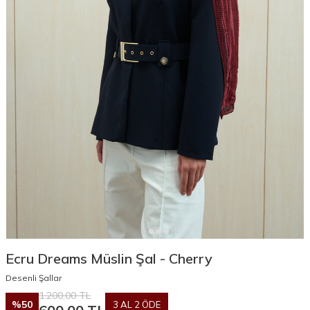
Ecru Dreams Müslin Şal - Cherry
Desenli Şallar
1.200,00
TL
%
50
3 AL 2 ÖDE