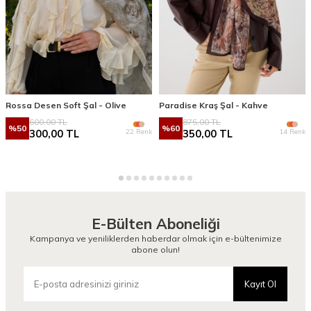
Rossa Desen Soft Şal - Olive
Paradise Kraş Şal - Kahve
600,00
TL
875,00
TL
%
50
%
60
22 Renk
14 Renk
300,00
TL
350,00
TL
E-Bülten Aboneliği
Kampanya ve yeniliklerden haberdar olmak için e-bültenimize
abone olun!
Kayıt Ol