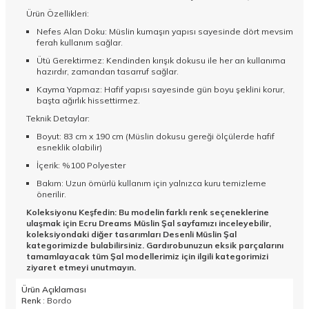
Ürün Özellikleri:
Nefes Alan Doku: Müslin kumaşın yapısı sayesinde dört mevsim
ferah kullanım sağlar.
Ütü Gerektirmez: Kendinden kırışık dokusu ile her an kullanıma
hazırdır, zamandan tasarruf sağlar.
Kayma Yapmaz: Hafif yapısı sayesinde gün boyu şeklini korur,
başta ağırlık hissettirmez.
Teknik Detaylar:
Boyut: 83 cm x 190 cm (Müslin dokusu gereği ölçülerde hafif
esneklik olabilir)
İçerik: %100 Polyester
Bakım: Uzun ömürlü kullanım için yalnızca kuru temizleme
önerilir.
Koleksiyonu Keşfedin: Bu modelin farklı renk seçeneklerine
ulaşmak için
Ecru Dreams Müslin Şal
sayfamızı inceleyebilir,
koleksiyondaki diğer tasarımları
Desenli Müslin Şal
kategorimizde bulabilirsiniz. Gardırobunuzun eksik parçalarını
tamamlayacak tüm
Şal
modellerimiz için ilgili kategorimizi
ziyaret etmeyi unutmayın.
Ürün Açıklaması
Renk
: Bordo