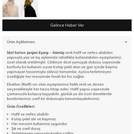
Gelince Haber Ver
Ürün Açıklaması
İdol Saten Janjan Eşarp - Gümüş
renk hafif ve nefes alabilen
yapısıyla yaz ve kış aylarında rahatlıkla kullanılabilen eşarplarımız,
özel olarak üretilmiştir. Cildinize dost yumuşak dokusu sayesinde
konforlu bir kullanım sunar.Kolay şekil alan ve gün içinde kayma
yapmayan tasarımıyla stilinizi tamamlar. Ayrıca terletmeyen
özelliğiyle her mevsimde ferah bir his sağlar.
Ebatları 95x95 cm olan eşarplarımız farklı renk ve desen
seçenekleriyle her tarza hitap eder. Hafif yapısı sayesinde
çantanızda kolayca taşıyabilir, günlük ya da özel davetlerde
kombinlerinizi zarif bir dokunuşla tamamlayabilirsiniz.
Ürün Özellikleri:
Hafif ve nefes alabilir
Kolay şekil alır ve kaymaz
Her mevsim kullanıma uygundur
Şık ve zarif duruş
Terletmeyen yapısıyla konfor sağlar