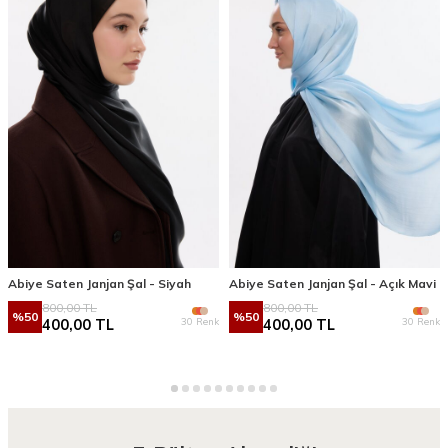
Abiye Saten Janjan Şal - Siyah
Abiye Saten Janjan Şal - Açık Mavi
800,00
TL
800,00
TL
%
50
%
50
30 Renk
30 Renk
400,00
TL
400,00
TL