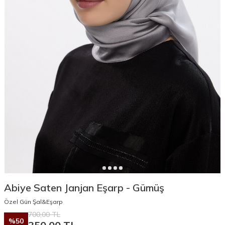
Abiye Saten Janjan Eşarp - Gümüş
Özel Gün Şal&Eşarp
700,00
TL
%
50