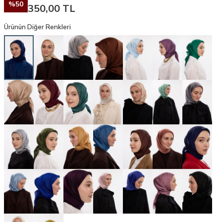
%
50
350,00
TL
Ürünün Diğer Renkleri