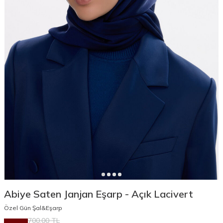
Abiye Saten Janjan Eşarp - Açık Lacivert
Özel Gün Şal&Eşarp
700,00
TL