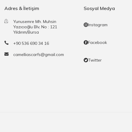
Adres & İletişim
Sosyal Medya
Yunusemre Mh. Muhsin
Instagram
Yazıcıoğlu Blv, No : 121
Yıldırım/Bursa
Facebook
+90 536 690 34 16
camelliascarfs@gmail.com
Twitter