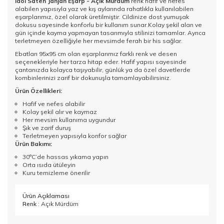
İdol Saten Janjan Eşarp - Açık Mürdüm
renk hafif ve nefes
alabilen yapısıyla yaz ve kış aylarında rahatlıkla kullanılabilen
eşarplarımız, özel olarak üretilmiştir. Cildinize dost yumuşak
dokusu sayesinde konforlu bir kullanım sunar.Kolay şekil alan ve
gün içinde kayma yapmayan tasarımıyla stilinizi tamamlar. Ayrıca
terletmeyen özelliğiyle her mevsimde ferah bir his sağlar.
Ebatları 95x95 cm olan eşarplarımız farklı renk ve desen
seçenekleriyle her tarza hitap eder. Hafif yapısı sayesinde
çantanızda kolayca taşıyabilir, günlük ya da özel davetlerde
kombinlerinizi zarif bir dokunuşla tamamlayabilirsiniz.
Ürün Özellikleri:
Hafif ve nefes alabilir
Kolay şekil alır ve kaymaz
Her mevsim kullanıma uygundur
Şık ve zarif duruş
Terletmeyen yapısıyla konfor sağlar
Ürün Bakımı:
30°C’de hassas yıkama yapın
Orta ısıda ütüleyin
Kuru temizleme önerilir
Ürün Açıklaması
Renk
: Açık Mürdüm