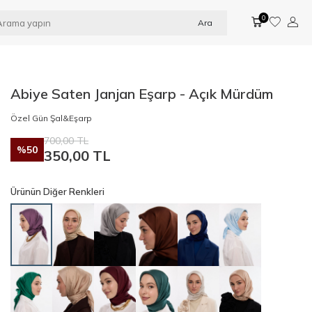
0
Ara
Abiye Saten Janjan Eşarp - Açık Mürdüm
Özel Gün Şal&Eşarp
700,00
TL
%
50
350,00
TL
Ürünün Diğer Renkleri