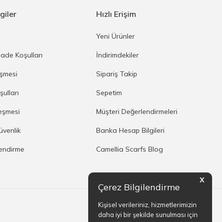
giler
Hızlı Erişim
a
Yeni Ürünler
İade Koşulları
İndirimdekiler
eşmesi
Sipariş Takip
şulları
Sepetim
eşmesi
Müşteri Değerlendirmeleri
Güvenlik
Banka Hesap Bilgileri
lendirme
Camellia Scarfs Blog
X
Çerez Bilgilendirme
Kişisel verileriniz, hizmetlerimizin
daha iyi bir şekilde sunulması için