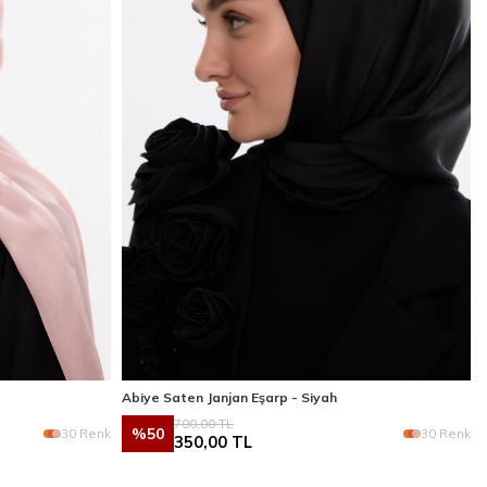
Abiye Saten Janjan Eşarp - Siyah
700,00
TL
%
50
30 Renk
30 Renk
350,00
TL