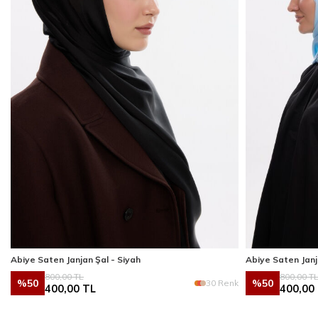
Abiye Saten Janjan Şal - Siyah
Abiye Saten Janj
800,00
TL
800,00
T
%
50
%
50
k
30 Renk
400,00
TL
400,00