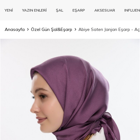
YENİ
YAZIN ENLERİ
ŞAL
EŞARP
AKSESUAR
INFLUEN
Anasayfa
Özel Gün Şal&Eşarp
Abiye Saten Janjan Eşarp - A