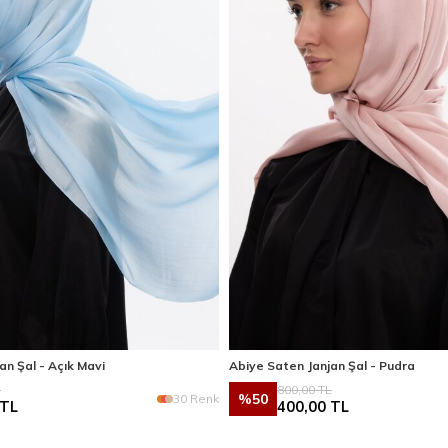
an Şal - Açık Mavi
Abiye Saten Janjan Şal - Pudra
L
800,00
TL
%
50
30 Renk
TL
400,00
TL