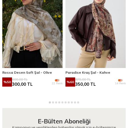
Rossa Desen Soft Şal - Olive
Paradise Kraş Şal - Kahve
600,00
TL
875,00
TL
%
50
%
60
22 Renk
14 Renk
300,00
TL
350,00
TL
E-Bülten Aboneliği
Kampanya ve yeniliklerden haberdar olmak için e-bültenimize