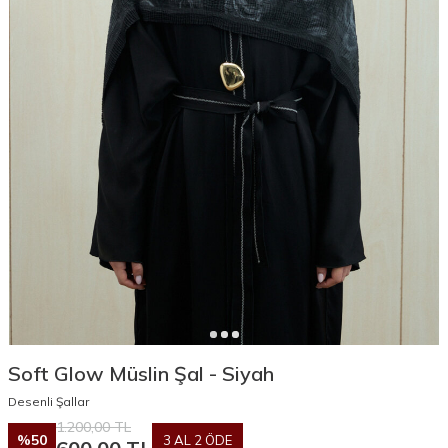
Soft Glow Müslin Şal - Siyah
Desenli Şallar
1.200,00
TL
%
50
3 AL 2 ÖDE