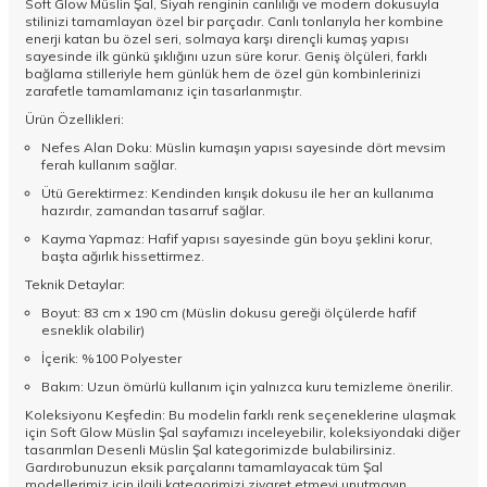
Soft Glow Müslin Şal, Siyah renginin canlılığı ve modern dokusuyla
stilinizi tamamlayan özel bir parçadır. Canlı tonlarıyla her kombine
enerji katan bu özel seri, solmaya karşı dirençli kumaş yapısı
sayesinde ilk günkü şıklığını uzun süre korur. Geniş ölçüleri, farklı
bağlama stilleriyle hem günlük hem de özel gün kombinlerinizi
zarafetle tamamlamanız için tasarlanmıştır.
Ürün Özellikleri:
Nefes Alan Doku: Müslin kumaşın yapısı sayesinde dört mevsim
ferah kullanım sağlar.
Ütü Gerektirmez: Kendinden kırışık dokusu ile her an kullanıma
hazırdır, zamandan tasarruf sağlar.
Kayma Yapmaz: Hafif yapısı sayesinde gün boyu şeklini korur,
başta ağırlık hissettirmez.
Teknik Detaylar:
Boyut: 83 cm x 190 cm (Müslin dokusu gereği ölçülerde hafif
esneklik olabilir)
İçerik: %100 Polyester
Bakım: Uzun ömürlü kullanım için yalnızca kuru temizleme önerilir.
Koleksiyonu Keşfedin: Bu modelin farklı renk seçeneklerine ulaşmak
için
Soft Glow Müslin Şal
sayfamızı inceleyebilir, koleksiyondaki diğer
tasarımları
Desenli Müslin Şal
kategorimizde bulabilirsiniz.
Gardırobunuzun eksik parçalarını tamamlayacak tüm
Şal
modellerimiz için ilgili kategorimizi ziyaret etmeyi unutmayın.