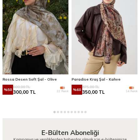
Rossa Desen Soft Şal - Olive
Paradise Kraş Şal - Kahve
600,00
TL
875,00
TL
%
50
%
60
22 Renk
14 Renk
300,00
TL
350,00
TL
E-Bülten Aboneliği
Kampanya ve yeniliklerden haberdar olmak için e-bültenimize