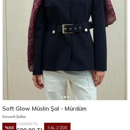
Soft Glow Müslin Şal - Mürdüm
Desenli Şallar
1.200,00
TL
%
50
3 AL 2 ÖDE