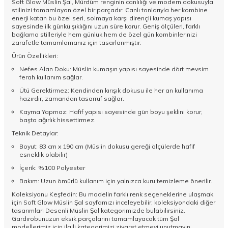
Soft Glow Müslin Şal, Mürdüm renginin canlılığı ve modern dokusuyla
stilinizi tamamlayan özel bir parçadır. Canlı tonlarıyla her kombine
enerji katan bu özel seri, solmaya karşı dirençli kumaş yapısı
sayesinde ilk günkü şıklığını uzun süre korur. Geniş ölçüleri, farklı
bağlama stilleriyle hem günlük hem de özel gün kombinlerinizi
zarafetle tamamlamanız için tasarlanmıştır.
Ürün Özellikleri:
Nefes Alan Doku: Müslin kumaşın yapısı sayesinde dört mevsim
ferah kullanım sağlar.
Ütü Gerektirmez: Kendinden kırışık dokusu ile her an kullanıma
hazırdır, zamandan tasarruf sağlar.
Kayma Yapmaz: Hafif yapısı sayesinde gün boyu şeklini korur,
başta ağırlık hissettirmez.
Teknik Detaylar:
Boyut: 83 cm x 190 cm (Müslin dokusu gereği ölçülerde hafif
esneklik olabilir)
İçerik: %100 Polyester
Bakım: Uzun ömürlü kullanım için yalnızca kuru temizleme önerilir.
Koleksiyonu Keşfedin: Bu modelin farklı renk seçeneklerine ulaşmak
için
Soft Glow Müslin Şal
sayfamızı inceleyebilir, koleksiyondaki diğer
tasarımları
Desenli Müslin Şal
kategorimizde bulabilirsiniz.
Gardırobunuzun eksik parçalarını tamamlayacak tüm
Şal
modellerimiz için ilgili kategorimizi ziyaret etmeyi unutmayın.