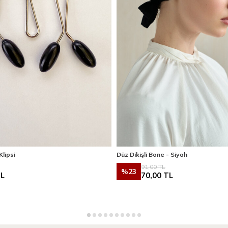
Klipsi
Düz Dikişli Bone - Siyah
91,00
TL
%
23
L
70,00
TL