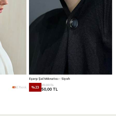
Eşarp Şal Mıknatısı - Siyah
65,00
TL
%
23
2 Renk
50,00
TL