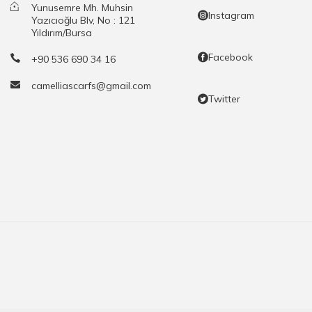
Yunusemre Mh. Muhsin
Instagram
Yazıcıoğlu Blv, No : 121
Yıldırım/Bursa
Facebook
+90 536 690 34 16
camelliascarfs@gmail.com
Twitter