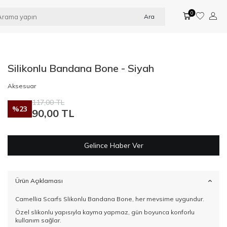
0
Ara
Silikonlu Bandana Bone - Siyah
Aksesuar
117,00
TL
%
23
90,00
TL
Gelince Haber Ver
Ürün Açıklaması
Camellia Scarfs Slikonlu Bandana Bone, her mevsime uygundur.
Özel slikonlu yapısıyla kayma yapmaz, gün boyunca konforlu
kullanım sağlar.