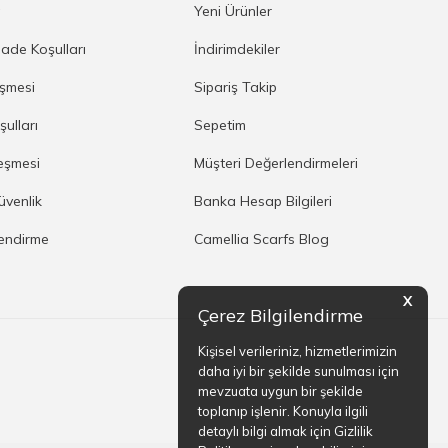
a
Yeni Ürünler
İade Koşulları
İndirimdekiler
eşmesi
Sipariş Takip
şulları
Sepetim
eşmesi
Müşteri Değerlendirmeleri
Güvenlik
Banka Hesap Bilgileri
lendirme
Camellia Scarfs Blog
X
Çerez Bilgilendirme
Kişisel verileriniz, hizmetlerimizin
daha iyi bir şekilde sunulması için
mevzuata uygun bir şekilde
toplanıp işlenir. Konuyla ilgili
detaylı bilgi almak için Gizlilik