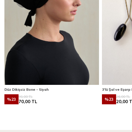
Düz Dikişsiz Bone - Siyah
3'lü Şal ve Eşarp 
91,00
TL
26,00
TL
%
23
%
23
70,00
TL
20,00
T